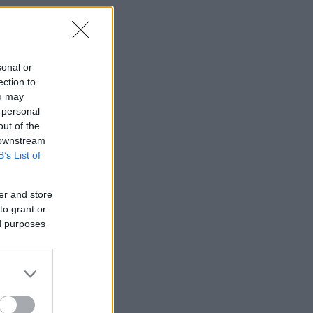
sonal or
ection to
ou may
 personal
out of the
 downstream
B’s List of
er and store
to grant or
ed purposes