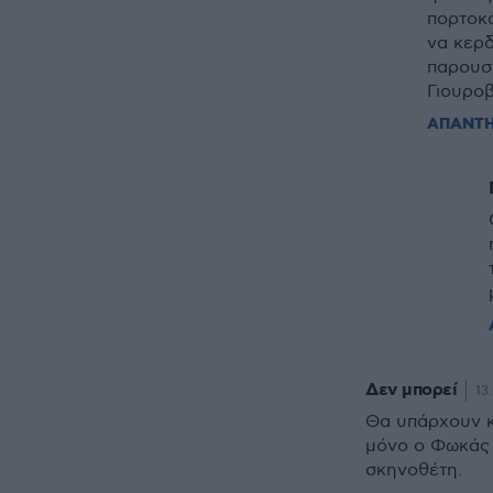
πορτοκα
να κερδ
παρουσί
Γιουροβ
ΑΠΑΝΤ
Δεν μπορεί
13
Θα υπάρχουν κ
μόνο ο Φωκάς (
σκηνοθέτη.