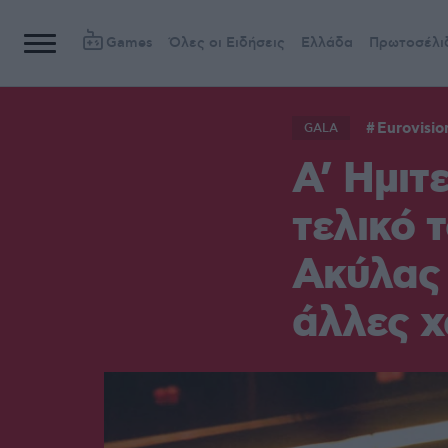
Games
Όλες οι Ειδήσεις
Ελλάδα
Πρωτοσέλι
Eurovisio
GALA
Α’ Ημιτ
τελικό 
Ακύλας 
άλλες 