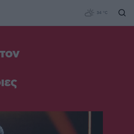
34
°C
Στον
ιες