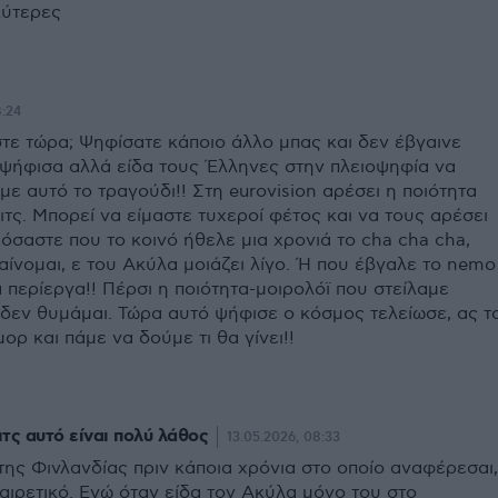
λύτερες
8:24
στε τώρα; Ψηφίσατε κάποιο άλλο μπας και δεν έβγαινε
 ψήφισα αλλά είδα τους Έλληνες στην πλειοψηφία να
ε αυτό το τραγούδι!! Στη eurovision αρέσει η ποιότητα
κιτς. Μπορεί να είμαστε τυχεροί φέτος και να τους αρέσει
μόσαστε που το κοινό ήθελε μια χρονιά το cha cha cha,
αίνομαι, ε του Ακύλα μοιάζει λίγο. Ή που έβγαλε το nemo
 περίεργα!! Πέρσι η ποιότητα-μοιρολόϊ που στείλαμε
δεν θυμάμαι. Τώρα αυτό ψήφισε ο κόσμος τελείωσε, ας τ
ορ και πάμε να δούμε τι θα γίνει!!
ιτς αυτό είναι πολύ λάθος
13.05.2026, 08:33
 της Φινλανδίας πριν κάποια χρόνια στο οποίο αναφέρεσαι,
αιρετικό. Εγώ όταν είδα τον Ακύλα μόνο του στο