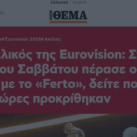
Ελληνικά
English
δα
n
Eurovision 2026
Ακύλας
ελικός της Eurovision: 
του Σαββάτου πέρασε ο
με το «Ferto», δείτε πο
χώρες προκρίθηκαν