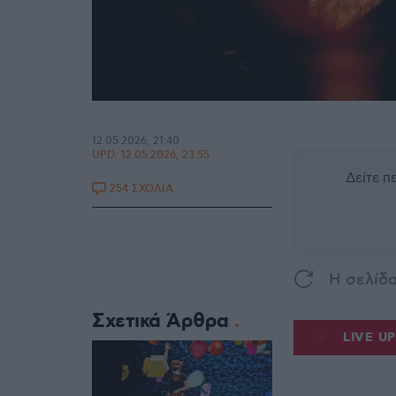
12.05.2026, 21:40
UPD:
12.05.2026, 23:55
Δείτε 
254 ΣΧΟΛΙΑ
H σελίδ
Σχετικά Άρθρα
LIVE U