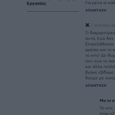
Για μένα οι κα
Eργασίας
ΑΠΑΝΤΗΣΗ
👾
13.05.2026, 0
Τι διαμαρτύρε
αυτό; Εγώ δεν
ξετρελάθηκαν μ
αρέσει και το 
το κιτς! Δε θυ
που εγώ το σιχ
και άλλα πολλά
βγήκε έβδομο 
δούμε με χιούμ
ΑΠΑΝΤΗΣΗ
Μα το κ
Το κιτς
ήταν εξ