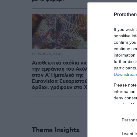
Protothe
If you wish 
sensitive in
confirm you
continue se
12.05.2026, 23:41
information 
further disc
Αποθεωτικά σχόλια για
participants
την εμφάνιση του Ακύλα
Downstream 
στον Α' Ημιτελικό της
Eurovision: Ευχαριστούμε
Please note
όρθιοι, γράφουν στο X
information 
deny consent
in below Go
Persona
Thema Insights
I want t