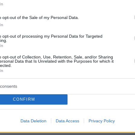
In
o opt-out of the Sale of my Personal Data.
In
to opt-out of processing my Personal Data for Targeted
ing.
In
o opt-out of Collection, Use, Retention, Sale, and/or Sharing
ΙΑ
ΠΡΟΣΘΗΚΗ ΣΧΟΛΙΟΥ
(254)
ersonal Data that Is Unrelated with the Purposes for which it
lected.
In
consents
, 11:05
CONFIRM
νιζόμενοι μαζί,δεν μπορούν να κάνουν μια Βίκυ Λέανδρος
Data Deletion
Data Access
Privacy Policy
ρβία
13.05.2026, 08:50