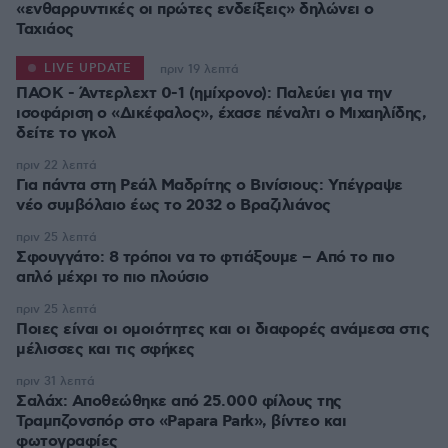
«ενθαρρυντικές οι πρώτες ενδείξεις» δηλώνει ο
Ταχιάος
LIVE UPDATE
πριν 19 λεπτά
ΠΑΟΚ - Άντερλεχτ 0-1 (ημίχρονο): Παλεύει για την
ισοφάριση ο «Δικέφαλος», έχασε πέναλτι ο Μιχαηλίδης,
πριν 22 λεπτά
Για πάντα στη Ρεάλ Μαδρίτης ο Βινίσιους: Yπέγραψε
νέο συμβόλαιο έως το 2032 ο Βραζιλιάνος
πριν 25 λεπτά
Σφουγγάτο: 8 τρόποι να το φτιάξουμε – Από το πιο
απλό μέχρι το πιο πλούσιο
πριν 25 λεπτά
Ποιες είναι οι ομοιότητες και οι διαφορές ανάμεσα στις
μέλισσες και τις σφήκες
πριν 31 λεπτά
Σαλάχ: Αποθεώθηκε από 25.000 φίλους της
Τραμπζονσπόρ στο «Papara Park», βίντεο και
φωτογραφίες