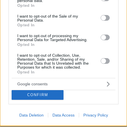
personal data.
grant or deny consent to Google and its third-party tags to
επισημαίνοντας ότι
το περιστατικό σημειώθηκε
Opted In
use your data for below specified purposes in below Google
εκτός της διαγωνιστικής διαδικασίας του
consent section.
I want to opt-out of the Sale of my
ριάλιτι
. Σύμφωνα με την ανακοίνωση, ο
Personal Data.
Opted In
παίκτης τραυματίστηκε όταν τουριστικό
σκάφος τον χτύπησε ενώ έκανε
I want to opt-out of processing my
Personal Data for Targeted Advertising.
ψαροντούφεκο, με την κατάσταση της υγείας
Opted In
του να χαρακτηρίζεται σοβαρή αλλά σταθερή
I want to opt-out of Collection, Use,
και εκτός κινδύνου.
Retention, Sale, and/or Sharing of my
Personal Data that Is Unrelated with the
Purposes for which it was collected.
Σύμφωνα με το τοπικό μέσο cdn.com.do, το
Opted In
σοβαρό ατύχημα σημειώθηκε ανοιχτά της
Google consents
νήσου Σαόνα στη Δομινικανή Δημοκρατία,
όταν τουριστικό σκάφος τραυμάτισε έναν
CONFIRM
Έλληνα παίκτη του Survivor, προκαλώντας του
σοβαρό τραυματισμό. Το περιστατικό συνέβη
Data Deletion
Data Access
Privacy Policy
στην περιοχή όπου πραγματοποιούνται
γυρίσματα του ριάλιτι επιβίωσης του ΣΚΑΙ, ενώ