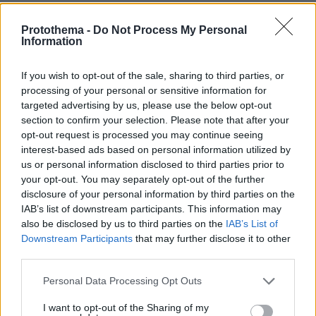
Protothema -
Do Not Process My Personal
Information
If you wish to opt-out of the sale, sharing to third parties, or
processing of your personal or sensitive information for
targeted advertising by us, please use the below opt-out
section to confirm your selection. Please note that after your
opt-out request is processed you may continue seeing
interest-based ads based on personal information utilized by
Το χρονικό του ατυχήματος
us or personal information disclosed to third parties prior to
your opt-out. You may separately opt-out of the further
disclosure of your personal information by third parties on the
Αρχικά, η είδηση για τον σοβαρό τραυματισμό
IAB’s list of downstream participants. This information may
έγινε γνωστή μέσω
ανακοίνωσης που εξέδωσε
also be disclosed by us to third parties on the
IAB’s List of
ο ΣΚΑΪ
το βράδυ της Δευτέρας 11 Μαΐου,
Downstream Participants
that may further disclose it to other
third parties.
κάνοντας γνωστό ότι αναστέλλεται η προβολή
του προγράμματος. Σε συνέχεια, η εταιρεία
Please note that this website/app uses one or more Google
Personal Data Processing Opt Outs
παραγωγής AcunMedya προχώρησε και εκείνη
services and may gather and store information including but
not limited to your visit or usage behaviour. You may click to
I want to opt-out of the Sharing of my
με τη σειρά της σε ανακοίνωση,