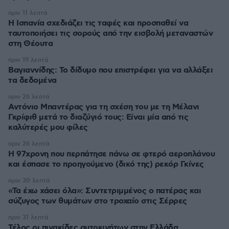
πριν 11 λεπτά
Η Ισπανία σχεδιάζει τις ταφές και προσπαθεί να
ταυτοποιήσει τις σορούς από την εισβολή μεταναστών
στη Θέουτα
πριν 19 λεπτά
Βαγιαννίδης: Το δίδυμο που επιστρέφει για να αλλάξει
τα δεδομένα
πριν 26 λεπτά
Αντόνιο Μπαντέρας για τη σχέση του με τη Μέλανι
Γκρίφιθ μετά το διαζύγιό τους: Είναι μία από τις
καλύτερές μου φίλες
πριν 26 λεπτά
Η 97χρονη που περπάτησε πάνω σε φτερό αεροπλάνου
και έσπασε το προηγούμενο (δικό της) ρεκόρ Γκίνες
πριν 30 λεπτά
«Τα έχω χάσει όλα»: Συντετριμμένος ο πατέρας και
σύζυγος των θυμάτων στο τροχαίο στις Σέρρες
πριν 31 λεπτά
Τέλος οι πινακίδες αυτοκινήτων στην Ελλάδα