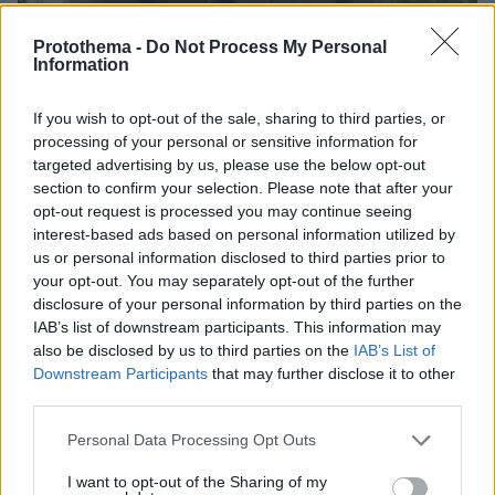
Protothema -
Do Not Process My Personal
Information
If you wish to opt-out of the sale, sharing to third parties, or
processing of your personal or sensitive information for
targeted advertising by us, please use the below opt-out
section to confirm your selection. Please note that after your
opt-out request is processed you may continue seeing
interest-based ads based on personal information utilized by
us or personal information disclosed to third parties prior to
your opt-out. You may separately opt-out of the further
disclosure of your personal information by third parties on the
IAB’s list of downstream participants. This information may
13.05.2026, 11:24
also be disclosed by us to third parties on the
IAB’s List of
Λουλούδια αφήνουν στο σημείο που έπεσαν οι 17χρονες
Downstream Participants
that may further disclose it to other
στην Ηλιούπολη, δείτε βίντεο
third parties.
Please note that this website/app uses one or more Google
Personal Data Processing Opt Outs
services and may gather and store information including but
not limited to your visit or usage behaviour. You may click to
I want to opt-out of the Sharing of my