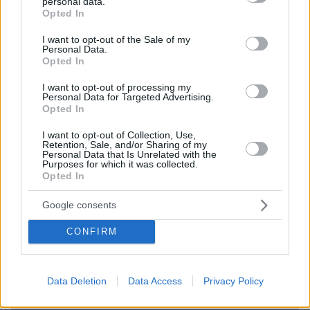
personal data.
grant or deny consent to Google and its third-party tags to
Opted In
use your data for below specified purposes in below Google
consent section.
I want to opt-out of the Sale of my
Personal Data.
Opted In
I want to opt-out of processing my
Personal Data for Targeted Advertising.
Opted In
I want to opt-out of Collection, Use,
Retention, Sale, and/or Sharing of my
Personal Data that Is Unrelated with the
Purposes for which it was collected.
Opted In
Google consents
CONFIRM
13.05.2026, 07:32
Η τραγωδία της Ηλιούπολης: Πώς δύο κορίτσια 17 ετών
Data Deletion
Data Access
Privacy Policy
έφτασαν στην πτώση στο κενό; Βαραίνουν τα ερωτήματα