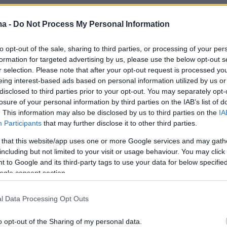
ικής διαδρομής μου και της προσωπικότητάς
ma -
Do Not Process My Personal Information
to opt-out of the sale, sharing to third parties, or processing of your per
ηγές απέδιδαν την παραίτηση της κας
formation for targeted advertising by us, please use the below opt-out s
σε καθαρά προσωπικούς λόγους.
r selection. Please note that after your opt-out request is processed y
eing interest-based ads based on personal information utilized by us or
disclosed to third parties prior to your opt-out. You may separately opt-
ην ανάρτησή της η Ιωάννα Γκελεστάθη
losure of your personal information by third parties on the IAB’s list of
. This information may also be disclosed by us to third parties on the
IA
Participants
that may further disclose it to other third parties.
 that this website/app uses one or more Google services and may gath
ωρών υπέβαλλα στον Πρόεδρο της Νέας
including but not limited to your visit or usage behaviour. You may click 
 to Google and its third-party tags to use your data for below specifi
κύριο Κυριάκο Μητσοτάκη την παραίτησή μου
ogle consent section.
ματική ιδιότητα συμπεριλαμβανομένης και
λού μέλους.
l Data Processing Opt Outs
ή απόφαση της απομάκρυνσής μου από το
o opt-out of the Sharing of my personal data.