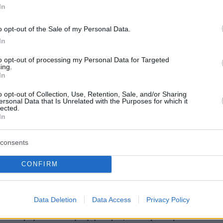
In
ίο υπήρξε σπίτι μου από την ημέρα που
χρι σήμερα με οδήγησαν εξελίξεις των
o opt-out of the Sale of my Personal Data.
μερών οι οποίες δε μου άφησαν άλλη επιλογή
In
 διαφύλαξης της αξιοπρέπειας, της τιμής και
to opt-out of processing my Personal Data for Targeted
 μου.
ing.
In
ειλα να έχω αντιληφθεί το πολιτικό, αξιακό κ
o opt-out of Collection, Use, Retention, Sale, and/or Sharing
ersonal Data that Is Unrelated with the Purposes for which it
 το οποίο προϊόντος του χρόνου ανεπτύχθει
lected.
In
γεσίας και εμού πλην όμως ο υπερβάλλον
ατριωτισμός μου και η μακρά αφοσίωσή μου σ
consents
 σημερινού Προέδρου της Νέας Δημοκρατίας 
εψαν.
CONFIRM
Data Deletion
Data Access
Privacy Policy
καθαρή συνείδηση γνωρίζοντας πως έχω δώσ