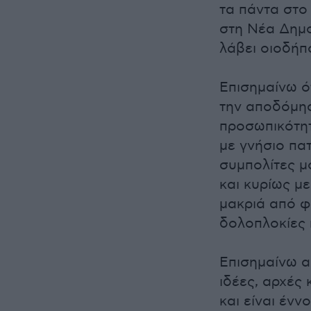
τα πάντα στο
στη Νέα Δημο
λάβει οιοδήπ
Επισημαίνω ό
την αποδόμησ
προσωπικότητ
με γνήσιο πα
συμπολίτες μ
και κυρίως μ
μακριά από φ
δολοπλοκίες 
Επισημαίνω α
ιδέες, αρχές 
και είναι ένν