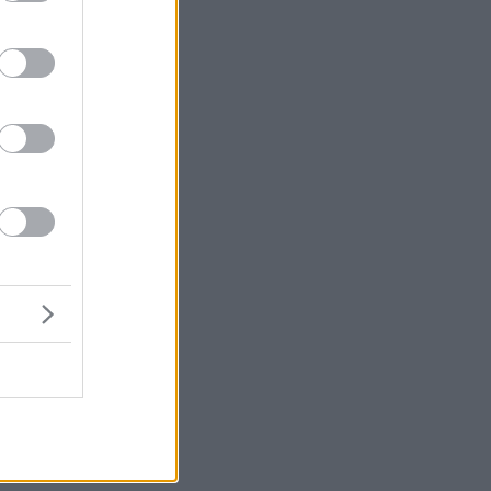
αι
το
δε
ει