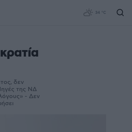
34
°C
κρατία
τος, δεν
Πηγές της ΝΔ
λόγους» - Δεν
ρήσει