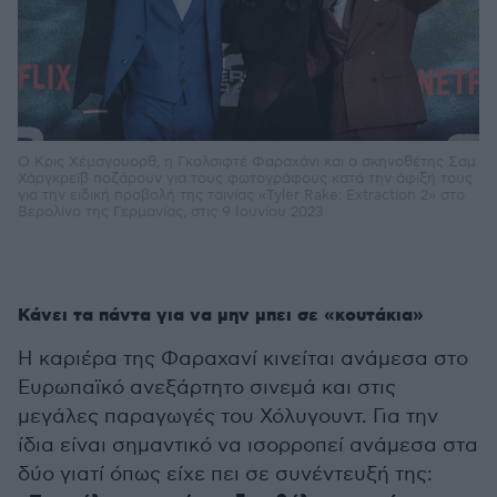
Ο Κρις Χέμσγουορθ, η Γκολσιφτέ Φαραχάνι και ο σκηνοθέτης Σαμ
Χάργκρεϊβ ποζάρουν για τους φωτογράφους κατά την άφιξή τους
για την ειδική προβολή της ταινίας «Tyler Rake: Extraction 2» στο
Βερολίνο της Γερμανίας, στις 9 Ιουνίου 2023
Κάνει τα πάντα για να μην μπει σε «κουτάκια»
Η καριέρα της Φαραχανί κινείται ανάμεσα στο
Ευρωπαϊκό ανεξάρτητο σινεμά και στις
μεγάλες παραγωγές του Χόλυγουντ. Για την
ίδια είναι σημαντικό να ισορροπεί ανάμεσα στα
δύο γιατί όπως είχε πει σε συνέντευξή της: