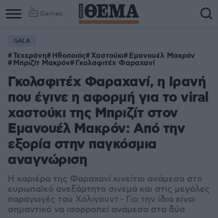
Games
GALA
Τεχεράνη
Ηθοποιός
Χαστούκι
Εμανουέλ Μακρόν
Μπριζίτ Μακρόν
Γκολσφιτέχ Φαραχανί
Γκολσφιτέχ Φαραχανί, η Ιρανή
που έγινε η αφορμή για το viral
χαστούκι της Μπριζίτ στον
Εμανουέλ Μακρόν: Από την
εξορία στην παγκόσμια
αναγνώριση
Η καριέρα της Φαραχανί κινείται ανάμεσα στο
ευρωπαϊκό ανεξάρτητο σινεμά και στις μεγάλες
παραγωγές του Χόλιγουντ - Για την ίδια είναι
σημαντικό να ισορροπεί ανάμεσα στα δύο