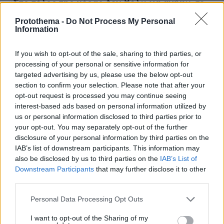
Στο τέλος της μέρας δεν θέλω να ανήκω σε
«
κανένα "κουτάκι".
Μπορώ να κάνω μικρές
Protothema -
Do Not Process My Personal
ανεξάρτητες παραγωγές, μπορώ να κάνω
Information
ταινίες δράσης, μπορώ να ασκήσω την
If you wish to opt-out of the sale, sharing to third parties, or
υποκριτική σε οκτώ διαφορετικές γλώσσες.
processing of your personal or sensitive information for
Όταν έφυγα από το Ιράν, σκέφτηκα πως όταν
targeted advertising by us, please use the below opt-out
πάω στο Χόλυγουντ, θα μου δίνουν μόνο
section to confirm your selection. Please note that after your
ρόλους τρομοκράτη σε ταινίες που αφορούν τη
opt-out request is processed you may continue seeing
Έκανα
Μέση Ανατολή. Και αυτό δεν το ήθελα.
interest-based ads based on personal information utilized by
us or personal information disclosed to third parties prior to
τα πάντα για να το "σπάσω"
αυτό».
your opt-out. You may separately opt-out of the further
disclosure of your personal information by third parties on the
IAB’s list of downstream participants. This information may
also be disclosed by us to third parties on the
IAB’s List of
Downstream Participants
that may further disclose it to other
third parties.
Please note that this website/app uses one or more Google
Personal Data Processing Opt Outs
services and may gather and store information including but
not limited to your visit or usage behaviour. You may click to
I want to opt-out of the Sharing of my