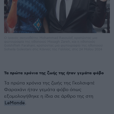
Ο Ιρανός σκηνοθέτης Mohammad Rasoulof, κρατώντας μια
φωτογραφία της ηθοποιού Missagh Zareh, και η ηθοποιός
Golshifteh Farahani, κρατώντας μια φωτογραφία της ηθοποιού
Soheila Golestani στις Κάννες της Γαλλίας, στις 24 Μαΐου 2024
Τα πρώτα χρόνια της ζωής της ήταν γεμάτα φόβο
Τα πρώτα χρόνια της ζωής της Γκολσιφτέ
Φαραχάνι ήταν γεμάτα φόβο όπως
εξομολογήθηκε η ίδια σε άρθρο της στη
LeMonde
.