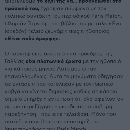
το χέρι της να... προσγειωθεί στο
αποτέλεσμα
πρόσωπό του,
έγραψαν σύμφωνα με τον
πολιτικό συντάκτη του περιοδικού Paris Match,
Φλοριάν Ταρντίφ, στο βίβλιο του με τίτλο «Ένα
(σχεδόν) τέλειο ζευγάρι» πως η ηθοποιός
«Είναι πολύ όμορφη».
Ο Ταρντίφ είπε ακόμα ότι «ο πρόεδρος της
είχε πλατωνικό έρωτα
Γαλλίας
με την ηθοποιό
για κάποιους μήνες. Αυτό μου είπαν
επανειλλημένως. Αυτά τα μηνύματα οδήγησαν
σε εντάσεις που κατέληξαν με τον ιδιωτικό
καβγά να γίνεται δημόσιος καθώς σε κάποιο
σημείο υπήρξε η εντύπωση ότι όλα οφείλονταν
σε μια παρεξήγηση - μια ιδιαίτερα σοβαρή
παρεξήγηση - που είχε τελειώσει. Μόνο που
αυτό δεν συνέβη έτσι» υποστηρίζει ο
δημοσιογράφος του Paris Match.