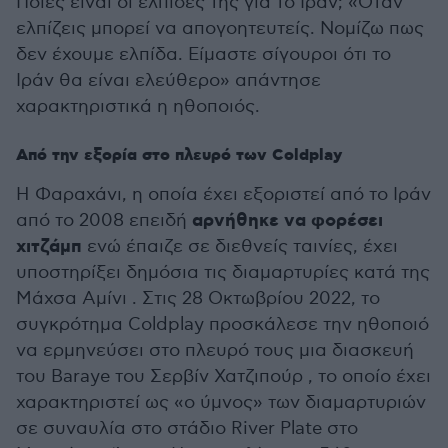
Ποιες είναι οι ελπίδες της για το Ιράν; «Όταν
ελπίζεις μπορεί να απογοητευτείς. Νομίζω πως
δεν έχουμε ελπίδα. Είμαστε σίγουροι ότι το
Ιράν θα είναι ελεύθερο» απάντησε
χαρακτηριστικά η ηθοποιός.
Από την εξορία στο πλευρό των Coldplay
Η Φαραχάνι, η οποία έχει εξοριστεί από το Ιράν
αρνήθηκε να φορέσει
από το 2008 επειδή
χιτζάμπ
ενώ έπαιζε σε διεθνείς ταινίες, έχει
υποστηρίξει δημόσια τις διαμαρτυρίες κατά της
Μάχσα Αμίνι . Στις 28 Οκτωβρίου 2022, το
συγκρότημα Coldplay προσκάλεσε την ηθοποιό
να ερμηνεύσει στο πλευρό τους μια διασκευή
του Baraye του Σερβίν Χατζιπούρ , το οποίο έχει
χαρακτηριστεί ως «ο ύμνος» των διαμαρτυριών
σε συναυλία στο στάδιο River Plate στο