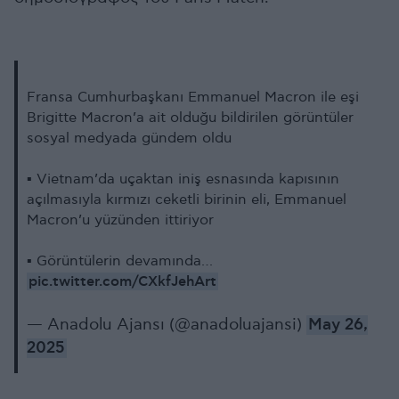
Fransa Cumhurbaşkanı Emmanuel Macron ile eşi
Brigitte Macron’a ait olduğu bildirilen görüntüler
sosyal medyada gündem oldu
▪️ Vietnam’da uçaktan iniş esnasında kapısının
açılmasıyla kırmızı ceketli birinin eli, Emmanuel
Macron’u yüzünden ittiriyor
▪️ Görüntülerin devamında…
pic.twitter.com/CXkfJehArt
— Anadolu Ajansı (@anadoluajansi)
May 26,
2025