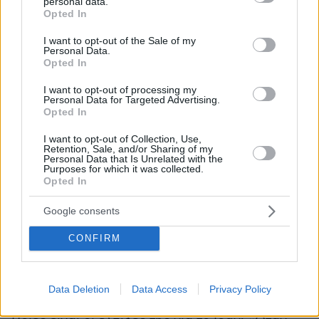
personal data.
grant or deny consent to Google and its third-party tags to
Opted In
use your data for below specified purposes in below Google
consent section.
I want to opt-out of the Sale of my
Personal Data.
Opted In
I want to opt-out of processing my
Personal Data for Targeted Advertising.
Opted In
I want to opt-out of Collection, Use,
Αντίσταση η υποκριτική
Retention, Sale, and/or Sharing of my
Personal Data that Is Unrelated with the
Purposes for which it was collected.
« Νομίζω ότι στις μέρες μας το να είσαι
Opted In
καλλιτέχνης είναι μια μορφή αντίστασης σε
αυτόν τον τρελό κόσμο που ζούμε. Οι τέχνες
Google consents
είναι η καρδιά, η φωτιά που ζεσταίνει την
CONFIRM
καρδιά της κοινωνίας σε αυτούς τους
σκοτεινούς και κρύους καιρούς» ανέφερε στην
ίδια συνέντευξη.
Data Deletion
Data Access
Privacy Policy