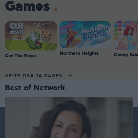
Games
Northern Heights
Candy Bub
Cut The Rope
ΔΕΙΤΕ ΟΛΑ ΤΑ GAMES
Best of Network