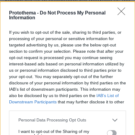
κριτική «μετά τη συνάντηση και ανάλογα με την
ατζέντα των συνομιλιών και την έκβασή
Protothema -
Do Not Process My Personal
τους»...
Information
If you wish to opt-out of the sale, sharing to third parties, or
protothema.gr στο Google News
Ακολουθήστε το
processing of your personal or sensitive information for
και μάθετε πρώτοι όλες τις ειδήσεις
targeted advertising by us, please use the below opt-out
section to confirm your selection. Please note that after your
opt-out request is processed you may continue seeing
Ειδήσεις
Δείτε όλες τις τελευταίες
από την Ελλάδα
interest-based ads based on personal information utilized by
και τον Κόσμο, τη στιγμή που συμβαίνουν, στο
us or personal information disclosed to third parties prior to
Protothema.gr
your opt-out. You may separately opt-out of the further
disclosure of your personal information by third parties on the
IAB’s list of downstream participants. This information may
ΡΟΗ ΕΙΔΗΣΕΩΝ
also be disclosed by us to third parties on the
IAB’s List of
Downstream Participants
that may further disclose it to other
Ειδήσεις
Δημοφιλή
Σχολιασμένα
third parties.
Please note that this website/app uses one or more Google
Personal Data Processing Opt Outs
πριν 31 λεπτά
services and may gather and store information including but
Παιδιά και κατοικίδια: Πώς μαθαίνουμε στα παιδιά να τα
not limited to your visit or usage behaviour. You may click to
I want to opt-out of the Sharing of my
σέβονται