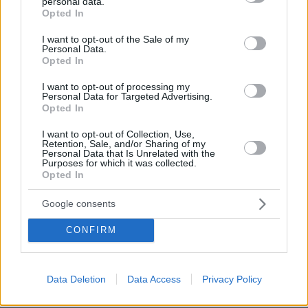
personal data.
grant or deny consent to Google and its third-party tags to
Opted In
πριν 44 λεπτά
use your data for below specified purposes in below Google
Στο νοσοκομείο 30χρονη μετά από πτώση από τη
consent section.
I want to opt-out of the Sale of my
γέφυρα της Χαλκίδας
Personal Data.
Opted In
πριν μία ώρα
Λίσι μετά την ήττα του ΠΑΟΚ: «Με περισσότερη
I want to opt-out of processing my
σοβαρότητα θα παίρναμε κάτι καλύτερο»
Personal Data for Targeted Advertising.
Opted In
πριν μία ώρα
Βλάβη, ατύχημα ή πρόβλημα στο ταξίδι; Η κάλυψη που
I want to opt-out of Collection, Use,
Retention, Sale, and/or Sharing of my
πολλοί αγνοούν
Personal Data that Is Unrelated with the
Purposes for which it was collected.
06.08.2026, 23:57
Opted In
Χαλαρή έξοδος για τον Κυριάκο Μητσοτάκη και τη
σύζυγό του Μαρέβα στα Χανιά, φωτογραφίες
Google consents
06.08.2026, 23:54
«Θα μπορούσε να συμβεί σύντομα»: Αισιόδοξος ξανά ο
CONFIRM
Τραμπ για το τέλος του πολέμου με το Ιράν, «δεν
νομίζω ότι μπορούν ν' αντέξουν πολύ ακόμα»
Data Deletion
Data Access
Privacy Policy
06.08.2026, 23:43
Διακοπές στη Σίκινο