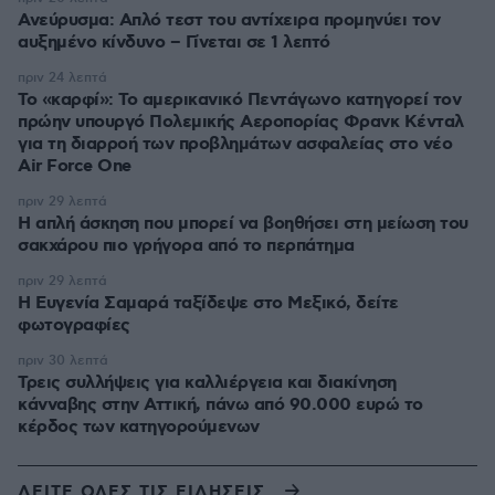
Ανεύρυσμα: Απλό τεστ του αντίχειρα προμηνύει τον
αυξημένο κίνδυνο – Γίνεται σε 1 λεπτό
πριν 24 λεπτά
Το «καρφί»: Το αμερικανικό Πεντάγωνο κατηγορεί τον
πρώην υπουργό Πολεμικής Αεροπορίας Φρανκ Κένταλ
για τη διαρροή των προβλημάτων ασφαλείας στο νέο
Air Force One
πριν 29 λεπτά
Η απλή άσκηση που μπορεί να βοηθήσει στη μείωση του
σακχάρου πιο γρήγορα από το περπάτημα
πριν 29 λεπτά
Η Ευγενία Σαμαρά ταξίδεψε στο Μεξικό, δείτε
φωτογραφίες
πριν 30 λεπτά
Τρεις συλλήψεις για καλλιέργεια και διακίνηση
κάνναβης στην Αττική, πάνω από 90.000 ευρώ το
κέρδος των κατηγορούμενων
ΔΕΙΤΕ ΟΛΕΣ ΤΙΣ ΕΙΔΗΣΕΙΣ