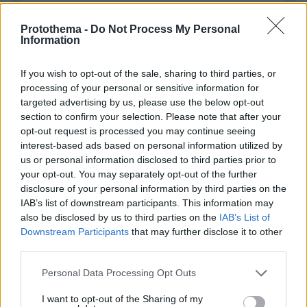
Protothema -
Do Not Process My Personal
Information
If you wish to opt-out of the sale, sharing to third parties, or
processing of your personal or sensitive information for
targeted advertising by us, please use the below opt-out
section to confirm your selection. Please note that after your
Απομένουν
2500
χαρακτήρες
opt-out request is processed you may continue seeing
interest-based ads based on personal information utilized by
us or personal information disclosed to third parties prior to
your opt-out. You may separately opt-out of the further
disclosure of your personal information by third parties on the
IAB’s list of downstream participants. This information may
also be disclosed by us to third parties on the
IAB’s List of
Downstream Participants
that may further disclose it to other
* Υποχρεωτικά πεδία
third parties.
Please note that this website/app uses one or more Google
Personal Data Processing Opt Outs
services and may gather and store information including but
ΡΟΗ ΕΙΔΗΣΕΩΝ
not limited to your visit or usage behaviour. You may click to
I want to opt-out of the Sharing of my