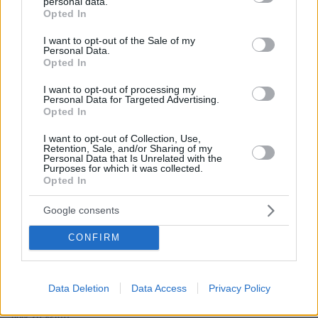
personal data.
grant or deny consent to Google and its third-party tags to
Opted In
Ειδήσεις
Δημοφιλή
Σχολιασμένα
use your data for below specified purposes in below Google
consent section.
I want to opt-out of the Sale of my
πριν 8 λεπτά
Personal Data.
Πλοίο δέχθηκε επίθεση στα ανοικτά του Ομάν -
Opted In
Ασφαλές το πλήρωμα λένε οι Βρετανοί
I want to opt-out of processing my
πριν 10 λεπτά
Personal Data for Targeted Advertising.
Χωρίς ενεργό μέτωπο η φωτιά σε χαμηλή βλάστηση στη
Opted In
Σίνδο
I want to opt-out of Collection, Use,
Retention, Sale, and/or Sharing of my
πριν 14 λεπτά
Personal Data that Is Unrelated with the
Ποιες μυρωδιές είναι πολύ επικίνδυνες για το
Purposes for which it was collected.
κατοικίδιό μας- Ποιες δεν είναι
Opted In
πριν 14 λεπτά
Google consents
Πέντε ρούχα και καθόλου ψευδαισθήσεις: Γιατί το
κυνήγι της τέλειας στιγμής των διακοπών είναι μια
CONFIRM
παγίδα
πριν 14 λεπτά
Θέλει ο σκύλος σας να τρώει μόνο το βράδυ; Δείτε 5
Data Deletion
Data Access
Privacy Policy
λόγους για αυτό
πριν 20 λεπτά