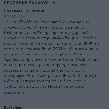
ΠΡΟΣΘΗΚΗ ΣΧΟΛΙΟΥ
ΕΛΛΗΝΑΣ - ΣΟΥΗΔΙΑ
10.10.2016, 16:06
Σε Σουηδό έδωσαν το Νομπελ οικονομίας. Ο
οικονομολόγος Μπένγκτ Χόλμστρεμ (Bengt
Holmstrοm) είναι Σουηδικής καταγωγής, από
οικογένεια εποίκων στην Φινλανδία (Η Φινλανδια
ήταν υπό Σουηδική κατοχή, μέχρι το έτος 1809) το
επίθετό του είναι καθαρά ΣΟΥΗΔΙΚΟ, και στο σπίτι
που μεγάλωσε μιλούσαν Σουηδικα!!! Ο δε
Αμερικανο-Βρετανός οικονομολόγος Όλιβερ Χαρτ
(Oliver Hart) γεννημένος στην Βρετανία είναι
παντρεμένος με την Σουηδικής καταγωγής
συγγραφέα Ρίτα Γκόλντμπεργκ (Rita B. Goldberg).
Θέλει φιλοσοφία το πράμα;; Σε δικούς τους
ανθρώπους έδωσαν το Νομπελ οικονομίας
ΑΠΑΝΤΗΣΗ
Ευκλείδης