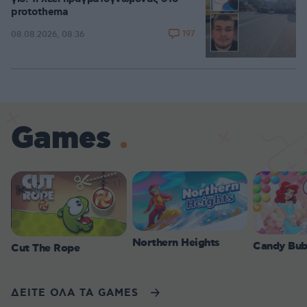
protothema
197
08.08.2026, 08:36
Games
Northern Heights
Candy Bub
Cut The Rope
ΔΕΙΤΕ ΟΛΑ ΤΑ GAMES