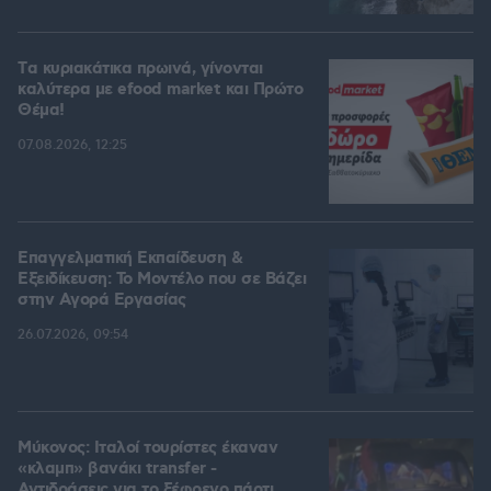
Tα κυριακάτικα πρωινά, γίνονται
καλύτερα με efood market και Πρώτο
Θέμα!
07.08.2026, 12:25
Επαγγελματική Εκπαίδευση &
Εξειδίκευση: Το Mοντέλο που σε Bάζει
στην Aγορά Eργασίας
26.07.2026, 09:54
Μύκονος: Ιταλοί τουρίστες έκαναν
«κλαμπ» βανάκι transfer -
Αντιδράσεις για το ξέφρενο πάρτι