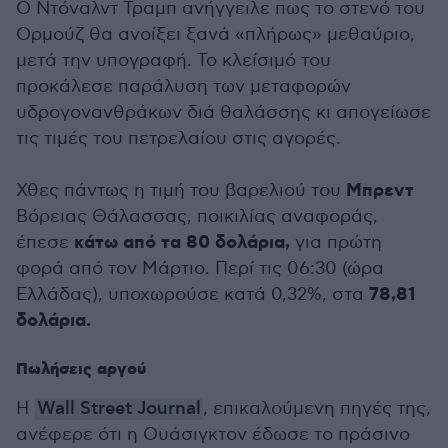
Ο Ντόναλντ Τραμπ ανήγγειλε πως το στενό του
Ορμούζ θα ανοίξει ξανά «πλήρως» μεθαύριο,
μετά την υπογραφή. Το κλείσιμό του
προκάλεσε παράλυση των μεταφορών
υδρογονανθράκων διά θαλάσσης κι απογείωσε
τις τιμές του πετρελαίου στις αγορές.
Μπρεντ
Χθες πάντως η τιμή του βαρελιού του
Βόρειας Θάλασσας, ποικιλίας αναφοράς,
κάτω από τα 80 δολάρια,
έπεσε
για πρώτη
φορά από τον Μάρτιο. Περί τις 06:30 (ώρα
78,81
Ελλάδας), υποχωρούσε κατά 0,32%, στα
δολάρια.
Πωλήσεις αργού
Η
Wall Street Journal
, επικαλούμενη πηγές της,
ανέφερε ότι η Ουάσιγκτον έδωσε το πράσινο