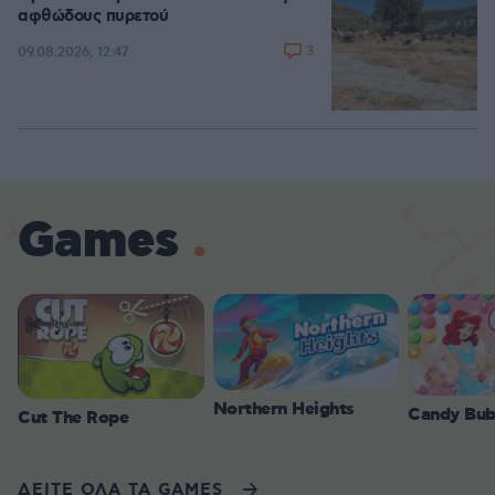
αφθώδους πυρετού
3
09.08.2026, 12:47
Games
Northern Heights
Candy Bub
Cut The Rope
ΔΕΙΤΕ ΟΛΑ ΤΑ GAMES