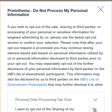
Ειδήσεις
Δημοφιλή
Σχολιασμένα
Protothema -
Do Not Process My Personal
Information
πριν 5 λεπτά
Οι σωστές προετοιμασίες που πρέπει να κάνετε για
διακοπές χωρίς το κατοικίδιό σας
If you wish to opt-out of the sale, sharing to third parties, or
processing of your personal or sensitive information for
πριν 5 λεπτά
targeted advertising by us, please use the below opt-out
Μεγάλη φωτιά σε δάσος στο Μουζάκι Ηλείας,
section to confirm your selection. Please note that after your
επιχειρούν 105 πυροσβέστες και 9 εναέρια, δείτε βίντεο
opt-out request is processed you may continue seeing
και φωτογραφίες
interest-based ads based on personal information utilized by
πριν 7 λεπτά
us or personal information disclosed to third parties prior to
Ο γαστρονομικός χάρτης της Ίου -Μικρά «θαύματα» από
your opt-out. You may separately opt-out of the further
αλεύρι και νερό, τα τυριά, η μελισσοκομία
disclosure of your personal information by third parties on the
IAB’s list of downstream participants. This information may
πριν 15 λεπτά
5 τρόποι να βρούμε την ευτυχία μετά τα 50, σύμφωνα
also be disclosed by us to third parties on the
IAB’s List of
με μια ψυχολόγο
Downstream Participants
that may further disclose it to other
third parties.
πριν 18 λεπτά
Χαμόγελο του Παιδιού: Εξαφανίστηκε 13χρονος από
Please note that this website/app uses one or more Google
Personal Data Processing Opt Outs
χώρο φιλοξενίας ασυνόδευτων ανηλίκων στα Εξάρχεια
services and may gather and store information including but
not limited to your visit or usage behaviour. You may click to
I want to opt-out of the Sharing of my
πριν 20 λεπτά