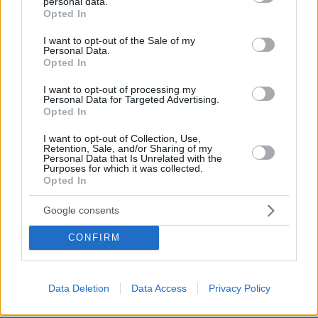
personal data.
grant or deny consent to Google and its third-party tags to
Τραγωδία στη Νέα Υόρκη: Νεκροί βρέφος 5 μηνών και
Opted In
use your data for below specified purposes in below Google
27χρονη μετά από ανατροπή σκάφους κοντά στο Νησί
consent section.
της Ελευθερίας, δείτε βίντεο
I want to opt-out of the Sale of my
Personal Data.
πριν 22 λεπτά
Opted In
Έλαμψαν οι Έλληνες στο φιλικό Άρσεναλ - Ντόρτμουντ:
«Γκολάρα» ο Καρέτσας, ασίστ και κερδισμένο πέναλτι ο
I want to opt-out of processing my
Personal Data for Targeted Advertising.
Τζόλης, δείτε βίντεο
Opted In
πριν 23 λεπτά
I want to opt-out of Collection, Use,
Δημοσκοπήσεις-«καμπανάκι» για τον Τραμπ: Χάνει
Retention, Sale, and/or Sharing of my
έδαφος σε οικονομία και εθνική ασφάλεια, εκεί που οι
Personal Data that Is Unrelated with the
Ρεπουμπλικανοί κυριαρχούσαν
Purposes for which it was collected.
Opted In
πριν 24 λεπτά
Ελεύθερος ο ιδιοκτήτης του beach bar όπου πνίγηκε ο
Google consents
4χρονος στην Πάρο
CONFIRM
πριν 25 λεπτά
Μανώλης Κουτούζης: Η ιστορία του κοσμοπολίτη και
πρωτοπόρου εμπόρου του καλύμνιου σφουγγαριού
Data Deletion
Data Access
Privacy Policy
ΔΕΙΤΕ ΟΛΕΣ ΤΙΣ ΕΙΔΗΣΕΙΣ