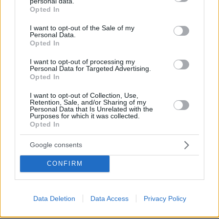
Πέθανε το άσπρο κουτάβι που συμβίωνε με αγέλη
personal data.
grant or deny consent to Google and its third-party tags to
Opted In
λύκων στην Κεντρική Μακεδονία: Καλό ταξίδι μικρέ,
use your data for below specified purposes in below Google
δείτε βίντεο
consent section.
I want to opt-out of the Sale of my
Personal Data.
πριν 28 λεπτά
Opted In
Συνελήφθη αστυνομικός για επικίνδυνη οδήγηση και
απείθεια
I want to opt-out of processing my
Personal Data for Targeted Advertising.
πριν 29 λεπτά
Opted In
Δημήτρης Ξανθάκης: Η γνήσια λαϊκή φωνή, οι
συνεργασίες, τα κορυφαία του τραγούδια, γιατί δεν
I want to opt-out of Collection, Use,
έκανε καριέρα σε μεγάλες πίστες
Retention, Sale, and/or Sharing of my
Personal Data that Is Unrelated with the
Purposes for which it was collected.
πριν 30 λεπτά
Opted In
Οι πρώτες δηλώσεις του Λιβάι Γκαρσία: «Με έπεισαν ο
προπονητής και ο τεχνικός διευθυντής του
Παναθηναϊκού», βίντεο
Google consents
πριν 31 λεπτά
CONFIRM
Αυτά είναι τα σημάδια που δείχνουν ότι ο σκύλος σας
είναι παραμελημένος
Data Deletion
Data Access
Privacy Policy
ΔΕΙΤΕ ΟΛΕΣ ΤΙΣ ΕΙΔΗΣΕΙΣ