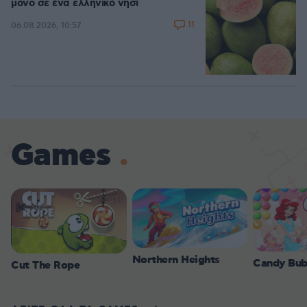
μόνο σε ένα ελληνικό νησί
11
06.08.2026, 10:57
Games
Northern Heights
Candy Bub
Cut The Rope