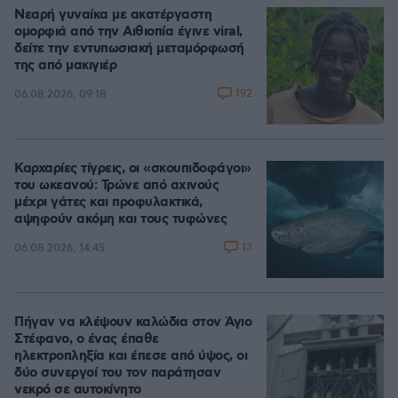
Νεαρή γυναίκα με ακατέργαστη
ομορφιά από την Αιθιοπία έγινε viral,
δείτε την εντυπωσιακή μεταμόρφωσή
της από μακιγιέρ
192
06.08.2026, 09:18
Καρχαρίες τίγρεις, οι «σκουπιδοφάγοι»
του ωκεανού: Τρώνε από αχινούς
μέχρι γάτες και προφυλακτικά,
αψηφούν ακόμη και τους τυφώνες
13
06.08.2026, 14:45
Πήγαν να κλέψουν καλώδια στον Άγιο
Στέφανο, ο ένας έπαθε
ηλεκτροπληξία και έπεσε από ύψος, οι
δύο συνεργοί του τον παράτησαν
νεκρό σε αυτοκίνητο