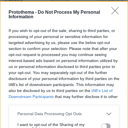
Ειδήσεις
Δημοφιλή
Σχολιασμένα
Protothema -
Do Not Process My Personal
πριν 7 λεπτά
Information
Οι Xώρες του Αιγαίου: Περιπλάνηση στην ψυχή των
νησιών
If you wish to opt-out of the sale, sharing to third parties, or
πριν 12 λεπτά
processing of your personal or sensitive information for
Η Τραμπζονσπόρ ανακοίνωσε και επίσημα τη μεταγραφή
targeted advertising by us, please use the below opt-out
του Σαλάχ: Θα παίρνει 17 εκατομμύρια τον χρόνο
section to confirm your selection. Please note that after your
opt-out request is processed you may continue seeing
πριν 16 λεπτά
Στην Ίμπιζα με τον νέο της σύντροφο η Κιάρα Φεράνι
interest-based ads based on personal information utilized by
us or personal information disclosed to third parties prior to
πριν 19 λεπτά
your opt-out. You may separately opt-out of the further
Το «πριν και το μετά» της πρόσκρουσης του πυραύλου
disclosure of your personal information by third parties on the
της SpaceX στη Σελήνη: Τι δείχνουν φωτογραφίες
IAB’s list of downstream participants. This information may
κορεατικής συσκευής
also be disclosed by us to third parties on the
IAB’s List of
Downstream Participants
that may further disclose it to other
πριν 19 λεπτά
Μάχη με τις φλόγες εν μέσω καύσωνα στα Βαλκάνια:
third parties.
Πυρκαγιές σε Σερβία και Αλβανία με θερμοκρασίες έως
Please note that this website/app uses one or more Google
40 βαθμούς
Personal Data Processing Opt Outs
services and may gather and store information including but
πριν 21 λεπτά
not limited to your visit or usage behaviour. You may click to
I want to opt-out of the Sharing of my