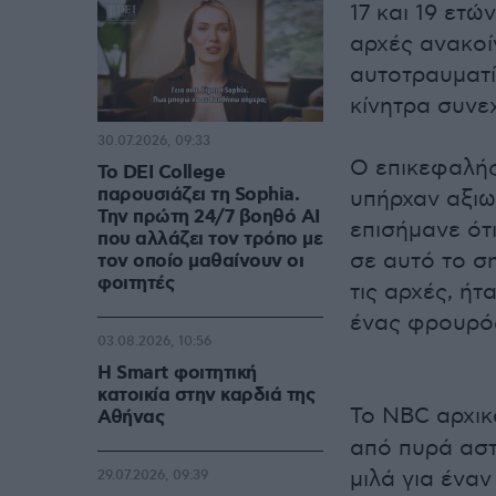
17 και 19 ετώ
αρχές ανακοί
αυτοτραυματί
κίνητρα συνεχ
30.07.2026, 09:33
Ο επικεφαλής
Το DEI College
παρουσιάζει τη Sophia.
υπήρχαν αξιω
Την πρώτη 24/7 βοηθό AI
επισήμανε ότ
που αλλάζει τον τρόπο με
σε αυτό το σ
τον οποίο μαθαίνουν οι
φοιτητές
τις αρχές, ήτ
ένας φρουρό
03.08.2026, 10:56
Η Smart φοιτητική
κατοικία στην καρδιά της
Το NBC αρχικ
Αθήνας
από πυρά αστ
μιλά για ένα
29.07.2026, 09:39