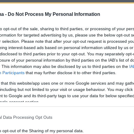
κάνουν λόγο και για πολλούς τραυματίες.
ma -
Do Not Process My Personal Information
ial footage shows a person lying in pool of blood
to opt-out of the sale, sharing to third parties, or processing of your per
formation for targeted advertising by us, please use the below opt-out s
 reported shooting at the Islamic Center of San Dieg
r selection. Please note that after your opt-out request is processed y
es respond to the scene.
eing interest-based ads based on personal information utilized by us or
disclosed to third parties prior to your opt-out. You may separately opt-
dReport2025
https://t.co/GssHCsHJax
losure of your personal information by third parties on the IAB’s list of
. This information may also be disclosed by us to third parties on the
IA
r.com/xL48ibvkCM
Participants
that may further disclose it to other third parties.
g911 (@Breaking911)
May 18, 2026
 that this website/app uses one or more Google services and may gath
including but not limited to your visit or usage behaviour. You may click 
 to Google and its third-party tags to use your data for below specifi
ogle consent section.
🇺🇸
l Data Processing Opt Outs
be just shot up a Islamic Center of San Diego,
o opt-out of the Sharing of my personal data.