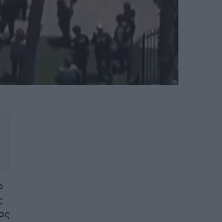
ο
ς
ας