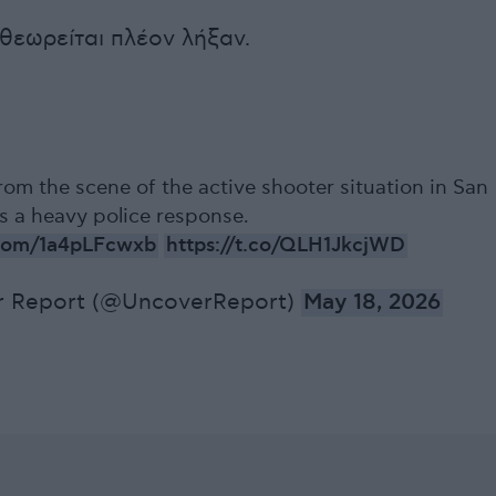
 θεωρείται πλέον λήξαν.
om the scene of the active shooter situation in San
 a heavy police response.
r.com/1a4pLFcwxb
https://t.co/QLH1JkcjWD
 Report (@UncoverReport)
May 18, 2026