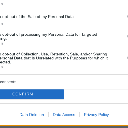
pic.twitter.com/OioRtNRF4p
https://t.co/0crjraIp6b
In
 Report (@UncoverReport)
May 18, 2026
o opt-out of the Sale of my Personal Data.
In
to opt-out of processing my Personal Data for Targeted
ing.
In
o opt-out of Collection, Use, Retention, Sale, and/or Sharing
ιδοποιήθηκε γύρω στις 11:40 (τοπική ώρα, 21:
ersonal Data that Is Unrelated with the Purposes for which it
lected.
 για έναν ένοπλο κοντά στο Ισλαμικό Κέντρο
In
γκο. Αυτήκοος μάρτυρας είπε ότι ακούστηκαν
από 10 πυροβολισμοί, πιθανόν από ημιαυτόματ
consents
ό λίγο άλλοι τόσοι.
CONFIRM
 κατέφτασε αμέσως μεγάλη δύναμη της
ενώ οι Αρχές προχώρησαν και στον αποκλεισμ
Data Deletion
Data Access
Privacy Policy
εριοχής.