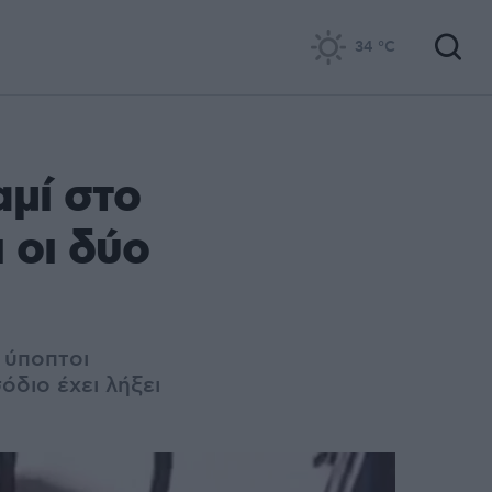
34
°C
αμί στο
 οι δύο
 ύποπτοι
διο έχει λήξει