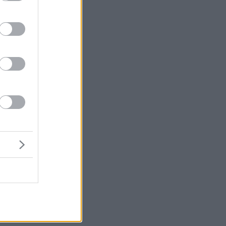
50
ο,
ό