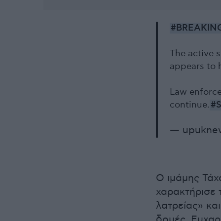
#BREAKIN
The active s
appears to 
Law enforce
continue.
#
— upukne
Ο ιμάμης Τάχ
χαρακτήρισε 
λατρείας» και
δομές. Ευχαρί