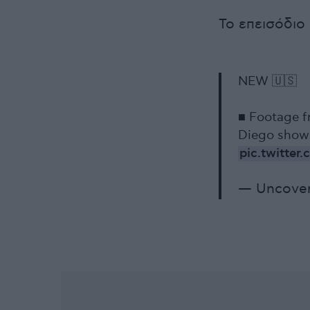
Το επεισόδιο
NEW 🇺🇸
■ Footage fr
Diego shows
pic.twitte
— Uncover