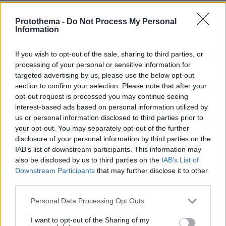
πριν 10 λεπτά
Στα 65 τα κρούσματα του Ιού Δυτικού Νείλου στην
Protothema -
Do Not Process My Personal
Information
Ελλάδα, 23 νέα μέσα σε μία εβδομάδα, στους έξι οι
νεκροί
If you wish to opt-out of the sale, sharing to third parties, or
πριν 10 λεπτά
processing of your personal or sensitive information for
Όλες οι λεπτομέρειες για το έκτακτο επίδομα 150 ευρώ
targeted advertising by us, please use the below opt-out
ανά παιδί, έως 10 Αυγούστου η προθεσμία για ΑΦΜ
section to confirm your selection. Please note that after your
πριν 11 λεπτά
opt-out request is processed you may continue seeing
Αυτοκίνητο βγήκε φορτωμένο σχολικά θρανία στον
interest-based ads based on personal information utilized by
παράδρομο της εθνικής οδού Αθηνών-Λαμίας, δείτε
us or personal information disclosed to third parties prior to
βίντεο
your opt-out. You may separately opt-out of the further
disclosure of your personal information by third parties on the
πριν 14 λεπτά
Φωτιά στο Λασίθι, κοντά στον οικισμό Καρύδι, 112 για
IAB’s list of downstream participants. This information may
ετοιμότητα
also be disclosed by us to third parties on the
IAB’s List of
Downstream Participants
that may further disclose it to other
πριν 14 λεπτά
third parties.
Γιάννης Ντεσσές: Η απίθανη ιστορία του «βασιλιά της
Μουσελίνας» που δίδαξε υψηλή ραπτική στον Valentino
Please note that this website/app uses one or more Google
Personal Data Processing Opt Outs
και έντυσε μέχρι και τη Λόπεζ μετά τον θάνατό του
services and may gather and store information including but
not limited to your visit or usage behaviour. You may click to
I want to opt-out of the Sharing of my
πριν 18 λεπτά