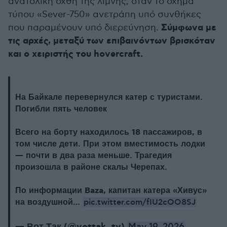
ανατολική όχθη της λίμνης, όταν το όχημα
τύπου «Sever-750» ανετράπη υπό συνθήκες
Σύμφωνα με
που παραμένουν υπό διερεύνηση.
τις αρχές, μεταξύ των επιβαινόντων βρισκόταν
και ο χειριστής του hovercraft.
На Байкале перевернулся катер с туристами.
Погибли пять человек
Всего на борту находилось 18 пассажиров, в
том числе дети. При этом вместимость лодки
— почти в два раза меньше. Трагедия
произошла в районе скалы Черепах.
По информации Baza, капитан катера «Хивус»
на воздушной…
pic.twitter.com/fIU2cOO8SJ