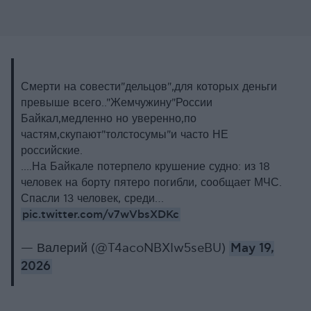
Смерти на совести"дельцов",для которых деньги
превыше всего.."Жемчужину"России
Байкал,медленно но уверенно,по
частям,скупают"толстосумы"и часто НЕ
российские.
....На Байкале потерпело крушение судно: из 18
человек на борту пятеро погибли, сообщает МЧС.
Спасли 13 человек, среди…
pic.twitter.com/v7wVbsXDKc
— Валерий (@T4acoNBXIw5seBU)
May 19,
2026