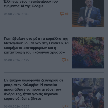
Έλληνας νέος «εγκέφαλος» του
τμήματος AI της Google
66
05.08.2026, 21:43
Γιατί έβαλαν στο μάτι τα κοράλλια της
Μεσογείου: Το μπλόκο στη Σκόπελο, τα
κοσμήματα εκατομμυρίων και η
καταστροφή του «κόκκινου χρυσού»
4
06.08.2026, 07:25
Εν ψυχρώ δολοφονία ζευγαριού σε
μπαρ στην Κολομβία: Η γυναίκα
προσπάθησε να προστατεύσει τον
άνδρα της, ήταν γονείς 6χρονου
κοριτσιού, δείτε βίντεο
2
06.08.2026, 06:25