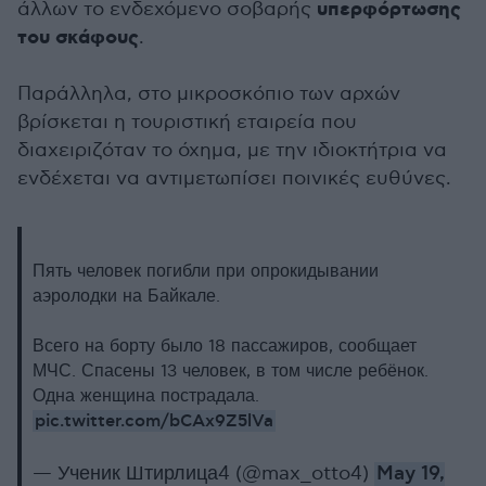
υπερφόρτωσης
άλλων το ενδεχόμενο σοβαρής
του σκάφους
.
Παράλληλα, στο μικροσκόπιο των αρχών
βρίσκεται η τουριστική εταιρεία που
διαχειριζόταν το όχημα, με την ιδιοκτήτρια να
ενδέχεται να αντιμετωπίσει ποινικές ευθύνες.
Пять человек погибли при опрокидывании
аэролодки на Байкале.
Всего на борту было 18 пассажиров, сообщает
МЧС. Спасены 13 человек, в том числе ребёнок.
Одна женщина пострадала.
pic.twitter.com/bCAx9Z5lVa
— Ученик Штирлица4 (@max_otto4)
May 19,