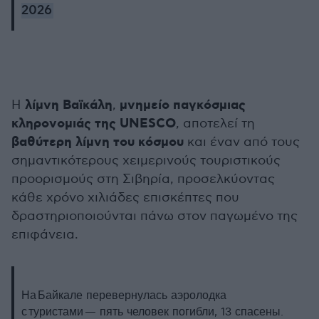
2026
λίμνη Βαϊκάλη
μνημείο παγκόσμιας
Η
,
κληρονομιάς της UNESCO
, αποτελεί τη
βαθύτερη λίμνη του κόσμου
και έναν από τους
σημαντικότερους χειμερινούς τουριστικούς
προορισμούς στη Σιβηρία, προσελκύοντας
κάθε χρόνο χιλιάδες επισκέπτες που
δραστηριοποιούνται πάνω στον παγωμένο της
επιφάνεια.
На Байкале перевернулась аэролодка
с туристами — пять человек погибли, 13 спасены.