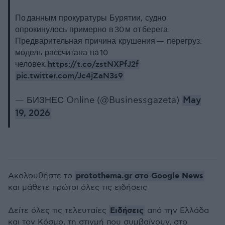
По данным прокуратуры Бурятии, судно
опрокинулось примерно в 30 м от берега.
Предварительная причина крушения — перегруз:
модель рассчитана на 10
https://t.co/zstNXPfJ2f
человек.
pic.twitter.com/Jc4jZaN3s9
— БИЗНЕС Online (@Businessgazeta)
May
19, 2026
protothema.gr στο Google News
Ακολουθήστε το
και μάθετε πρώτοι όλες τις ειδήσεις
Ειδήσεις
Δείτε όλες τις τελευταίες
από την Ελλάδα
και τον Κόσμο, τη στιγμή που συμβαίνουν, στο