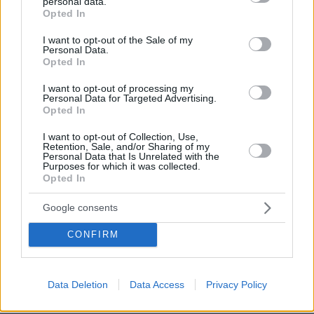
personal data.
grant or deny consent to Google and its third-party tags to
Συνελήφθη αστυνομικός στη Μύκονο για επικίνδυνη
Opted In
use your data for below specified purposes in below Google
οδήγηση και απείθεια
consent section.
I want to opt-out of the Sale of my
πριν 20 λεπτά
Personal Data.
Λάμπρος Κωνσταντάρας για τα πρώτα γενέθλια χωρίς
Opted In
τον πατέρα του: Μου χρωστάς μια επίσκεψη, εις το
επανιδείν
I want to opt-out of processing my
Personal Data for Targeted Advertising.
Opted In
πριν 20 λεπτά
Έτσι συνέδραμαν οι Ένοπλες Δυνάμεις στη μεγάλη
I want to opt-out of Collection, Use,
πυρκαγιά της Αττικοβοιωτίας, το βίντεο του ΓΕΕΘΑ
Retention, Sale, and/or Sharing of my
Personal Data that Is Unrelated with the
πριν 21 λεπτά
Purposes for which it was collected.
Τι νιώθει ο σκύλος όταν μας γλείφει; Είναι ο τρόπος του
Opted In
να δώσει το δικό του φιλί;
Google consents
πριν 27 λεπτά
«Να είναι γαλήνια τα νερά του τελευταίου σου
CONFIRM
ταξιδιού»: Συγκινεί ο αδελφός του υπάρχου του
Superferry που βρέθηκε νεκρός στην καμπίνα του
Data Deletion
Data Access
Privacy Policy
ΔΕΙΤΕ ΟΛΕΣ ΤΙΣ ΕΙΔΗΣΕΙΣ