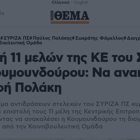
Ελληνικά
English
δα
η
ΣΥΡΙΖΑ ΠΣ
Παύλος Πολάκης
Σωκράτης Φάμελλος
Διαγ
βουλευτική Ομάδα
ή 11 μελών της ΚΕ του
ουμουνδούρου: Να ανακ
φή Πολάκη
ύμα αντιδράσεων στελεχών του ΣΥΡΙΖΑ ΠΣ κυ
 επιστολή τους 11 μέλη της Κεντρικής Επιτρο
ντας να ανακαλέσει η Κουμουνδούρου τη δια
 από την Κοινοβουλευτική Ομάδα