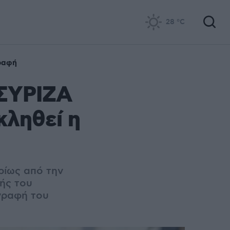
28
°C
ραφή
 ΣΥΡΙΖΑ
ληθεί η
ρίως από την
πής του
γραφή του