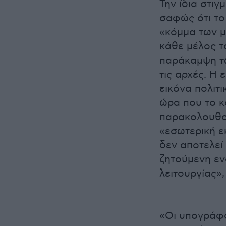
Την ίδια στιγ
σαφώς ότι το 
«κόμμα των μ
κάθε μέλος το
παράκαμψη τω
τις αρχές. Η 
εικόνα πολιτι
ώρα που το κ
παρακολουθού
«εσωτερική 
δεν αποτελεί 
ζητούμενη εν
λειτουργίας»
«Οι υπογράφο