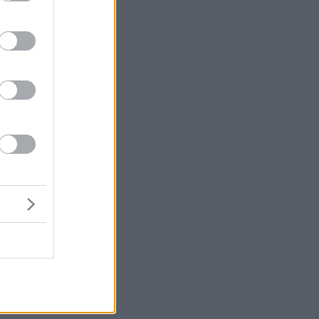
αι
πό
ψη