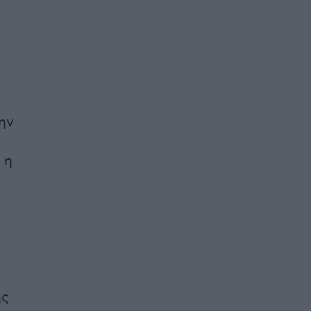
ην
 η
ής