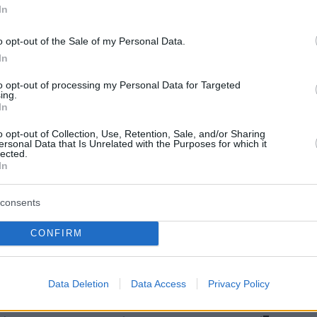
χρι σήμερα, βουλευτές, μέλη της Κεντρικής
In
ι στελέχη πρώτης γραμμής έχουν δηλώσει
o opt-out of the Sale of my Personal Data.
 βρίσκονται με το ένα πόδι εκτός ΣΥΡΙΖΑ,
In
ις πολιτικές εξελίξεις. Ωστόσο, για αυτές τις
 δεν υπήρξε καμία μομφή, καμία κλήση σε
to opt-out of processing my Personal Data for Targeted
ing.
μία διαγραφή, ούτε θεωρήθηκε ότι
In
 το κόμμα και η ηγεσία του. Αυτό όσον μας
o opt-out of Collection, Use, Retention, Sale, and/or Sharing
και για χιλιάδες έντιμα και αφοσιωμένα μέλη κ
ersonal Data that Is Unrelated with the Purposes for which it
lected.
κόμματος, δεν μπορεί πλέον να παραμείνει
In
 συνεχίζεται. Αντιθέτως, η αποπομπή του Π.
εται να έρχεται ως απάντηση σε ένα αίτημα α
consents
, που αποτελεί θεμελιώδη καταστατική πρόβλε
CONFIRM
δη δημοκρατική λειτουργία: τη σύγκληση των
Πολιτικής Γραμματείας και της Κεντρικής
σημειώνουν.
Data Deletion
Data Access
Privacy Policy