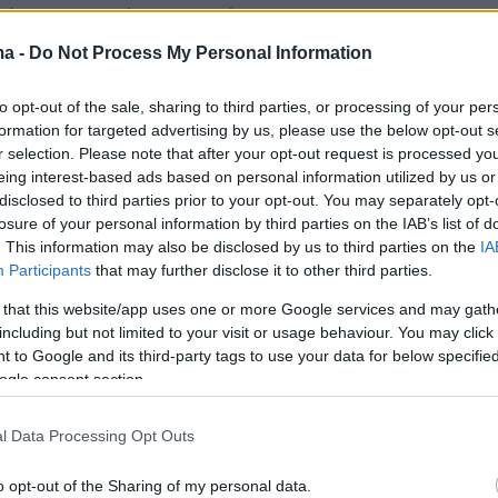
κύρωση αυτής της απόφασης και την
υ σ. Παύλου Πολάκη στην Κ.Ο. του κόμματος
ma -
Do Not Process My Personal Information
δο που ο ΣΥΡΙΖΑ-Π.Σ. βιώνει τη σοβαρότερη
to opt-out of the sale, sharing to third parties, or processing of your per
ης ιστορίας του, με δημόσιες διαφοροποιήσεις
formation for targeted advertising by us, please use the below opt-out s
λώσεις αποχώρησης και ανοιχτές
r selection. Please note that after your opt-out request is processed y
ς προσχώρησης σε άλλο πολιτικό φορέα, η
eing interest-based ads based on personal information utilized by us or
disclosed to third parties prior to your opt-out. You may separately opt-
τοχοποιηθεί ένα στέλεχος που δίνει ασίγαστη
losure of your personal information by third parties on the IAB’s list of
άχη με τη σημαία του κόμματος απέναντι στη
. This information may also be disclosed by us to third parties on the
IA
 διαφθορά και το καθεστώς Μητσοτάκη,
Participants
that may further disclose it to other third parties.
ανθασμένη εντύπωση επιλεκτικής εφαρμογής
 that this website/app uses one or more Google services and may gath
ενθαρρύνει διαλυτικά σχέδια», επισημαίνουν ο
including but not limited to your visit or usage behaviour. You may click 
 to Google and its third-party tags to use your data for below specifi
ς.
ogle consent section.
ι με το ένα πόδι εκτός ΣΥΡΙΖΑ»
l Data Processing Opt Outs
στολή, «είναι αξιοσημείωτο ότι, από τον
o opt-out of the Sharing of my personal data.