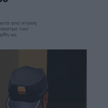
 μετά από πτώση
όχαστρο των
ήφθη ως