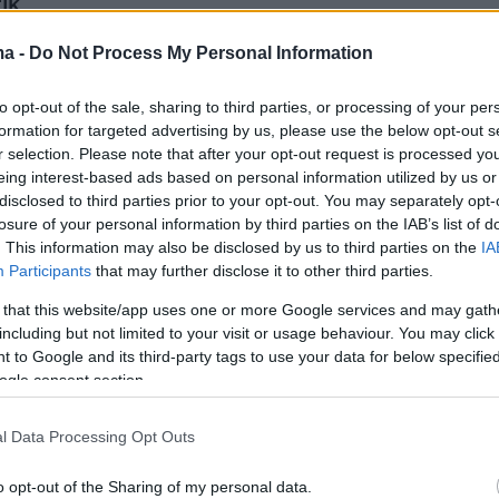
ικ
.
ma -
Do Not Process My Personal Information
υ έγινε στο σπίτι του
σήμερα το πρωί
και
σπανικά μέσα ενημέρωσης αποτελεί
to opt-out of the sale, sharing to third parties, or processing of your per
αστικό βήμα
για να οδηγηθεί ενώπιον της
formation for targeted advertising by us, please use the below opt-out s
r selection. Please note that after your opt-out request is processed y
όπου θα καταθέσει ως ύποπτος.
eing interest-based ads based on personal information utilized by us or
disclosed to third parties prior to your opt-out. You may separately opt-
losure of your personal information by third parties on the IAB’s list of
. This information may also be disclosed by us to third parties on the
IA
ά της, η οικογένεια Άντικ ανέφερε ότι ο
Participants
that may further disclose it to other third parties.
αν και παραμένει πλήρως συνεργάσιμος με τις
 that this website/app uses one or more Google services and may gath
ι η κατάθεσή του αφορά τις έρευνες για το τι
including but not limited to your visit or usage behaviour. You may click 
 Δεκεμβρίου το 2024.
 to Google and its third-party tags to use your data for below specifi
ogle consent section.
η στιγμή που ο Τζόναθαν Άντικ φτάνει στα
l Data Processing Opt Outs
ου Μαρτορέλ:
o opt-out of the Sharing of my personal data.