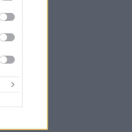
mb
el