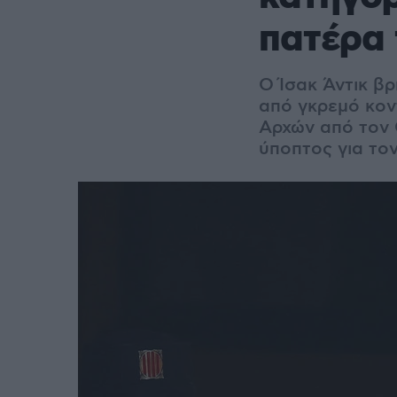
πατέρα 
Ο
Ίσακ Άντικ β
από γκρεμό κον
Αρχών από τον 
ύποπτος για το