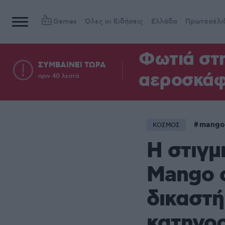
Games
Όλες οι Ειδήσεις
Ελλάδα
Πρωτοσέλι
Φωτιά στ
ΣΥΜΒΑΙΝΕΙ ΤΩΡΑ
αεροσκά
πριν 40 λεπτά
mango
ΚΟΣΜΟΣ
Η στιγμ
Mango ο
δικαστή
κατηγορ