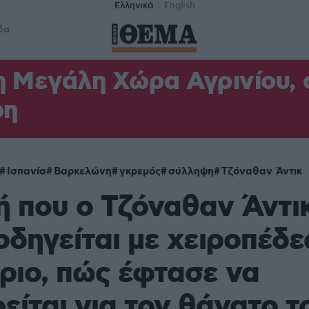
Ελληνικά
English
δα
η Μεγάλη Χώρα Αγρινίου,
φη
Ισπανία
Βαρκελώνη
γκρεμός
σύλληψη
Τζόναθαν Άντικ
ή που ο Τζόναθαν Άντι
δηγείται με χειροπέδε
ριο, πώς έφτασε να
είται για τον θάνατο τ