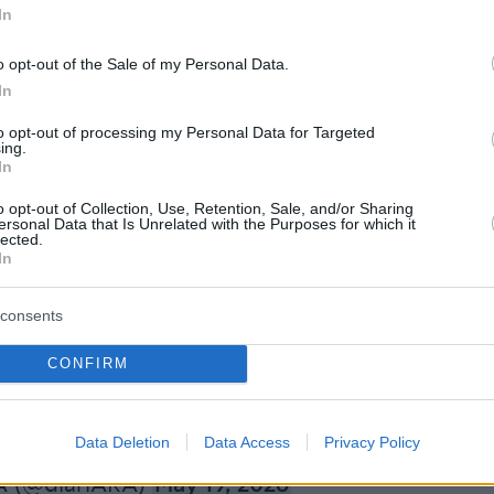
Andic entra esposat als jutjats de Martorell per
In
aració.
o opt-out of the Sale of my Personal Data.
In
 de la mort del seu pare, el fundador de Mango.
to opt-out of processing my Personal Data for Targeted
ing.
s://t.co/qyoTemIZ0R
pic.twitter.com/D8LoGyU4sM
In
tícies (@rtvenoticies)
May 19, 2026
o opt-out of Collection, Use, Retention, Sale, and/or Sharing
ersonal Data that Is Unrelated with the Purposes for which it
lected.
In
ic ha entrat als jutjats de Martorell emmanillat i a
consents
aquest dimarts. Els Mossos d'Esquadra han detingut 
CONFIRM
pietari de Mango Isak Andic, per la mort del seu pare,
 als 71 anys en caure per un barranc quan feia
a Collbató.…
pic.twitter.com/45i9aSeKE9
Data Deletion
Data Access
Privacy Policy
A (@diariARA)
May 19, 2026