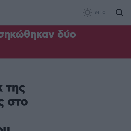
34
°C
 σηκώθηκαν δύο
κ της
ς στο
ου