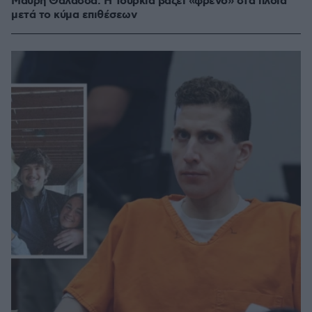
Μαύρη Θάλασσα: Η Τουρκία βάζει «φρένο» στα πλοία
μετά το κύμα επιθέσεων