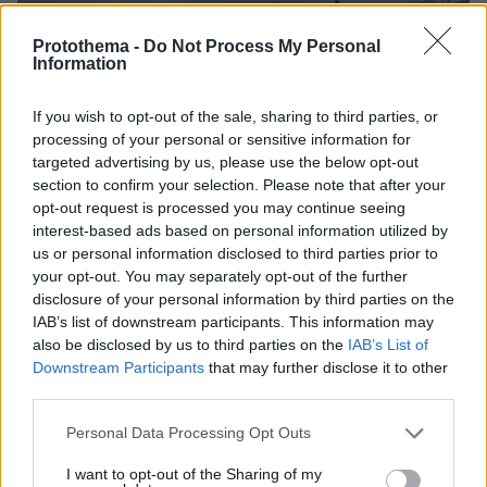
Protothema -
Do Not Process My Personal
Information
If you wish to opt-out of the sale, sharing to third parties, or
processing of your personal or sensitive information for
targeted advertising by us, please use the below opt-out
section to confirm your selection. Please note that after your
opt-out request is processed you may continue seeing
interest-based ads based on personal information utilized by
us or personal information disclosed to third parties prior to
your opt-out. You may separately opt-out of the further
disclosure of your personal information by third parties on the
IAB’s list of downstream participants. This information may
also be disclosed by us to third parties on the
IAB’s List of
Downstream Participants
that may further disclose it to other
third parties.
Please note that this website/app uses one or more Google
Personal Data Processing Opt Outs
services and may gather and store information including but
08.08.2026, 21:43
not limited to your visit or usage behaviour. You may click to
I want to opt-out of the Sharing of my
Χόρχε Μέσι: Ο εργάτης από το Ροσάριο που πήρε