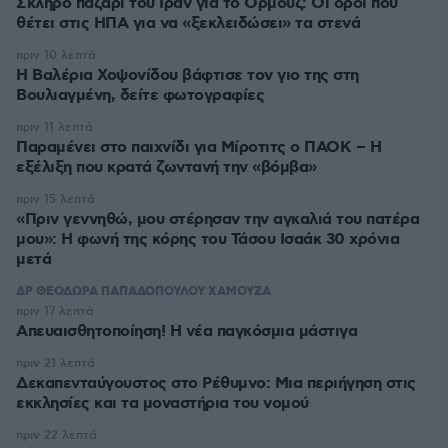
Σκληρό παζάρι του Ιράν για το Ορμούζ: Οι όροι που
θέτει στις ΗΠΑ για να «ξεκλειδώσει» τα στενά
πριν 10 λεπτά
Η Βαλέρια Χοψονίδου βάφτισε τον γιο της στη
Βουλιαγμένη, δείτε φωτογραφίες
πριν 11 λεπτά
Παραμένει στο παιχνίδι για Μίροτιτς ο ΠΑΟΚ – Η
εξέλιξη που κρατά ζωντανή την «βόμβα»
πριν 15 λεπτά
«Πριν γεννηθώ, μου στέρησαν την αγκαλιά του πατέρα
μου»: Η φωνή της κόρης του Τάσου Ισαάκ 30 χρόνια
μετά
ΔΡ ΘΕΟΔΩΡΑ ΠΑΠΑΔΟΠΟΥΛΟΥ ΧΑΜΟΥΖΑ
πριν 17 λεπτά
Απευαισθητοποίηση! Η νέα παγκόσμια μάστιγα
πριν 21 λεπτά
Δεκαπενταύγουστος στo Ρέθυμνο: Μια περιήγηση στις
εκκλησίες και τα μοναστήρια του νομού
πριν 22 λεπτά