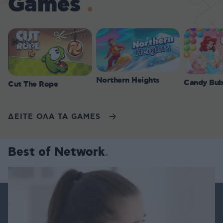
Games
Northern Heights
Candy Bub
Cut The Rope
ΔΕΙΤΕ ΟΛΑ ΤΑ GAMES
Best of Network