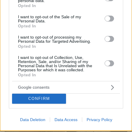
personal data.
grant or deny consent to Google and its third-party tags to
τον 13χρονο Λιονέλ από το χέρι και άλλαξε την
Opted In
use your data for below specified purposes in below Google
ιστορία του ποδοσφαίρου με μια υπογραφή σε...
consent section.
I want to opt-out of the Sale of my
χαρτοπετσέτα
Personal Data.
Opted In
I want to opt-out of processing my
Personal Data for Targeted Advertising.
Opted In
I want to opt-out of Collection, Use,
Retention, Sale, and/or Sharing of my
Personal Data that Is Unrelated with the
Purposes for which it was collected.
Opted In
Google consents
CONFIRM
Data Deletion
Data Access
Privacy Policy