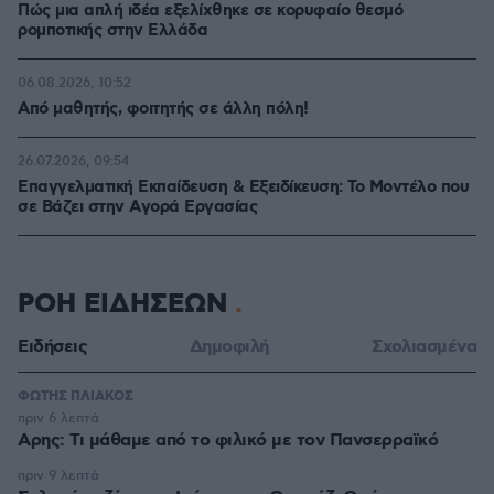
Πώς μια απλή ιδέα εξελίχθηκε σε κορυφαίο θεσμό
ρομποτικής στην Ελλάδα
06.08.2026, 10:52
Από μαθητής, φοιτητής σε άλλη πόλη!
26.07.2026, 09:54
Επαγγελματική Εκπαίδευση & Εξειδίκευση: Το Mοντέλο που
σε Bάζει στην Aγορά Eργασίας
ΡΟΗ ΕΙΔΗΣΕΩΝ
Ειδήσεις
Δημοφιλή
Σχολιασμένα
ΦΩΤΗΣ ΠΛΙΑΚΟΣ
πριν 6 λεπτά
Αρης: Τι μάθαμε από το φιλικό με τον Πανσερραϊκό
πριν 9 λεπτά