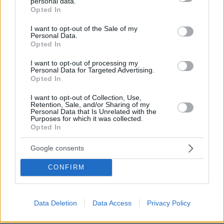
personal data.
ιστοσελίδα του αναφορά που επαναλάμβανε
grant or deny consent to Google and its third-party tags to
Opted In
use your data for below specified purposes in below Google
ότι η Ουάσιγκτον αντιτίθεται στην ανεξαρτησία
consent section.
I want to opt-out of the Sale of my
της Ταϊβάν.
Personal Data.
Opted In
Το Πεκίνο είχε τότε υποστηρίξει ότι η αλλαγή
I want to opt-out of processing my
αυτή «στέλνει λανθασμένο μήνυμα στις
Personal Data for Targeted Advertising.
Opted In
αυτονομιστικές δυνάμεις».
I want to opt-out of Collection, Use,
Retention, Sale, and/or Sharing of my
Αμερικανοί αξιωματούχοι στην Ταϊβάν είχαν
Personal Data that Is Unrelated with the
Purposes for which it was collected.
απαντήσει τότε ότι οι ΗΠΑ «αντιτίθενται σε
Opted In
οποιεσδήποτε μονομερείς αλλαγές του status
quo από οποιαδήποτε πλευρά».
Google consents
CONFIRM
protothema.gr στο Google News
Ακολουθήστε το
και μάθετε πρώτοι όλες τις ειδήσεις
Data Deletion
Data Access
Privacy Policy
Ειδήσεις
Δείτε όλες τις τελευταίες
από την Ελλάδα