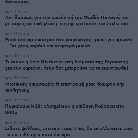
δανεισμός
πριν 8 λεπτά
Αντιδράσεις για την εμφάνισή του Φειδία Παναγιώτου
με σορτς σε εκδήλωση μνήμης για Ισαάκ και Σολωμού
πριν 14 λεπτά
Επτά τρόφιμα που μια διατροφολόγος τρώει για πρωινό
– Για γερή καρδιά και κοφτερό μυαλό
πριν 15 λεπτά
Τι έκανε η Κέιτ Μίντλετον στη διάρκεια της θεραπείας
για τον καρκίνο, όταν δεν μπορούσε να συγκεντρωθεί
πριν 15 λεπτά
Φωτεινές επιγραφές: Η επιστροφή μιας διαχρονικής
αισθητικής
πριν 16 λεπτά
Παγκόσμιο Κ20: «Ασημένια» η απίθανη Ρούσσου στα
800μ.
πριν 16 λεπτά
Είδατε ψύλλους στο σπίτι σας; Πώς θα απαλλαγείτε από
τα ανεπιθύμητα αυτά έντομα