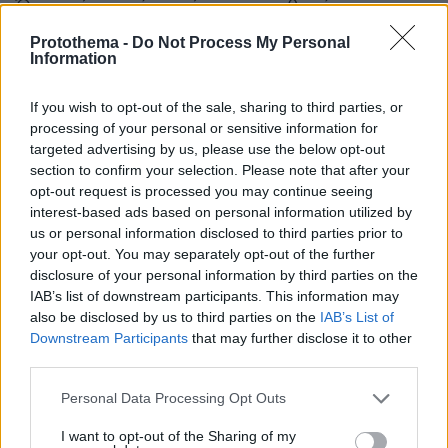
Όπως είπε, στόχος είναι «η σταθερή
εμβάθυνση των σχέσεων Ταϊβάν-ΗΠΑ και η
Protothema -
Do Not Process My Personal
διασφάλιση των συμφερόντων της Ταϊβάν».
Information
If you wish to opt-out of the sale, sharing to third parties, or
Παράλληλα, κατηγόρησε την Κίνα ότι αυξάνει
processing of your personal or sensitive information for
τον κίνδυνο στην περιοχή μέσω «επιθετικών
targeted advertising by us, please use the below opt-out
στρατιωτικών ενεργειών και αυταρχικής
section to confirm your selection. Please note that after your
καταπίεσης».
opt-out request is processed you may continue seeing
interest-based ads based on personal information utilized by
us or personal information disclosed to third parties prior to
Η αλλαγή στη στάση του Στέιτ Ντιπάρτμεντ
your opt-out. You may separately opt-out of the further
Οι ΗΠΑ έχουν προκαλέσει κατά καιρούς την
disclosure of your personal information by third parties on the
IAB’s list of downstream participants. This information may
αντίδραση της Κίνας όταν φάνηκε να
also be disclosed by us to third parties on the
IAB’s List of
μετριάζουν τη θέση τους στο ζήτημα της
Downstream Participants
that may further disclose it to other
ανεξαρτησίας της Ταϊβάν.
third parties.
Please note that this website/app uses one or more Google
Personal Data Processing Opt Outs
Τον Φεβρουάριο του 2025, το αμερικανικό
services and may gather and store information including but
υπουργείο Εξωτερικών αφαίρεσε από την
not limited to your visit or usage behaviour. You may click to
I want to opt-out of the Sharing of my