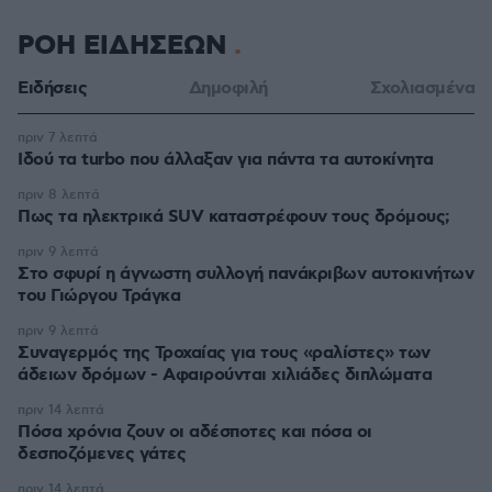
ΡΟΗ ΕΙΔΗΣΕΩΝ
Ειδήσεις
Δημοφιλή
Σχολιασμένα
πριν 7 λεπτά
Ιδού τα turbo που άλλαξαν για πάντα τα αυτοκίνητα
πριν 8 λεπτά
Πως τα ηλεκτρικά SUV καταστρέφουν τους δρόμους;
πριν 9 λεπτά
Στο σφυρί η άγνωστη συλλογή πανάκριβων αυτοκινήτων
του Γιώργου Τράγκα
πριν 9 λεπτά
Συναγερμός της Τροχαίας για τους «ραλίστες» των
άδειων δρόμων - Αφαιρούνται χιλιάδες διπλώματα
πριν 14 λεπτά
Πόσα χρόνια ζουν οι αδέσποτες και πόσα οι
δεσποζόμενες γάτες
πριν 14 λεπτά