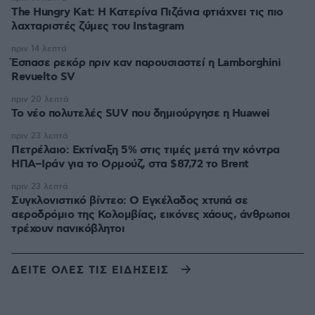
The Hungry Kat: Η Κατερίνα Πιζάνια φτιάχνει τις πιο
λαχταριστές ζύμες του Instagram
πριν 14 λεπτά
Έσπασε ρεκόρ πριν καν παρουσιαστεί η Lamborghini
Revuelto SV
πριν 20 λεπτά
Το νέο πολυτελές SUV που δημιούργησε η Huawei
πριν 23 λεπτά
Πετρέλαιο: Εκτίναξη 5% στις τιμές μετά την κόντρα
ΗΠΑ–Ιράν για το Ορμούζ, στα $87,72 το Brent
πριν 23 λεπτά
Συγκλονιστικό βίντεο: Ο Εγκέλαδος χτυπά σε
αεροδρόμιο της Κολομβίας, εικόνες χάους, άνθρωποι
τρέχουν πανικόβλητοι
ΔΕΙΤΕ ΟΛΕΣ ΤΙΣ ΕΙΔΗΣΕΙΣ