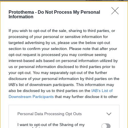
Loaded
:
100.00%
Protothema -
Do Not Process My Personal
Information
If you wish to opt-out of the sale, sharing to third parties, or
Games
processing of your personal or sensitive information for
targeted advertising by us, please use the below opt-out
section to confirm your selection. Please note that after your
opt-out request is processed you may continue seeing
interest-based ads based on personal information utilized by
us or personal information disclosed to third parties prior to
your opt-out. You may separately opt-out of the further
disclosure of your personal information by third parties on the
Northern Heights
IAB’s list of downstream participants. This information may
Candy Bub
Cut The Rope
also be disclosed by us to third parties on the
IAB’s List of
Downstream Participants
that may further disclose it to other
third parties.
ΔΕΙΤΕ ΟΛΑ ΤΑ GAMES
Please note that this website/app uses one or more Google
Personal Data Processing Opt Outs
services and may gather and store information including but
Best of Network
not limited to your visit or usage behaviour. You may click to
I want to opt-out of the Sharing of my