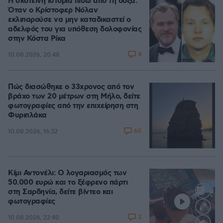
Η σκοτεινή ιστορία πίσω από τη δόξα:
Όταν ο Κρίστοφερ Νόλαν
εκλιπαρούσε να μην καταδικαστεί ο
αδελφός του για υπόθεση δολοφονίας
στην Κόστα Ρίκα
4
10.08.2026, 20:48
Πώς διασώθηκε ο 33χρονος από τον
βράχο των 20 μέτρων στη Μήλο, δείτε
φωτογραφίες από την επιχείρηση στη
Φυριπλάκα
60
10.08.2026, 16:32
Κίμι Αντονέλι: Ο λογαριασμός των
50.000 ευρώ και το ξέφρενο πάρτι
στη Σαρδηνία, δείτε βίντεο και
φωτογραφίες
3
10.08.2026, 22:40