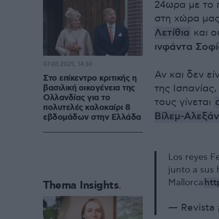
24ωρα με το π
στη χώρα μας
Λετίθια
και ο
ινφάντα Σοφί
07.08.2025, 14:30
Αν και δεν εί
Στο επίκεντρο κριτικής η
της Ισπανίας,
βασιλική οικογένεια της
Ολλανδίας για το
τους γίνεται
πολυτελές καλοκαίρι 8
Βίλεμ-Αλεξάν
εβδομάδων στην Ελλάδα
Los reyes Fe
junto a sus 
Mallorca
htt
Thema Insights
— Revista