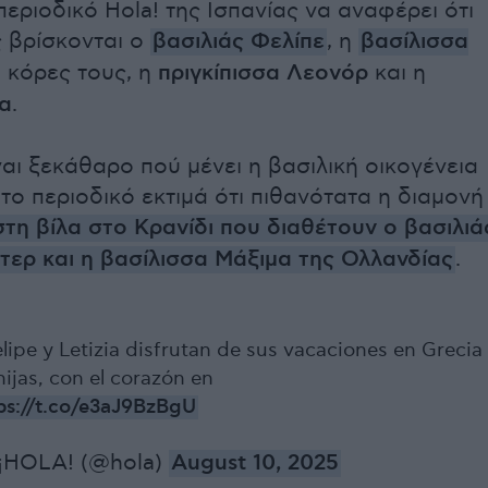
εριοδικό Hola! της Ισπανίας να αναφέρει ότι
 βρίσκονται ο
βασιλιάς Φελίπε
, η
βασίλισσα
ι κόρες τους, η
πριγκίπισσα Λεονόρ
και η
α
.
ναι ξεκάθαρο πού μένει η βασιλική οικογένεια
 το περιοδικό εκτιμά ότι πιθανότατα η διαμονή
στη βίλα στο Κρανίδι που διαθέτουν ο βασιλιά
τερ και η βασίλισσα Μάξιμα της Ολλανδίας
.
lipe y Letizia disfrutan de sus vacaciones en Grecia
hijas, con el corazón en
ps://t.co/e3aJ9BzBgU
 ¡HOLA! (@hola)
August 10, 2025