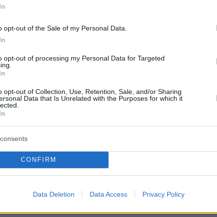
In
κατευθύνθηκαν σε κάποια έπαυλη με τείχη για
θούν από τους φωτογραφικούς φακούς των
o opt-out of the Sale of my Personal Data.
In
to opt-out of processing my Personal Data for Targeted
αχο δημοσίευμα, οι φετινές διακοπές μπορεί ν
ing.
In
τομες για τη βασιλική οικογένεια της Ισπανίας
της κατάστασης της υγείας της αδελφής της
o opt-out of Collection, Use, Retention, Sale, and/or Sharing
ersonal Data that Is Unrelated with the Purposes for which it
οφίας, Ειρήνη.
lected.
In
consents
ερα:
CONFIRM
ΕΛΑΣ: Από Ρομά το 53% των κλοπών και των
Data Deletion
Data Access
Privacy Policy