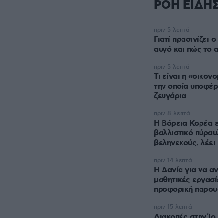
ΡΟΗ ΕΙΔΗ
πριν 5 λεπτά
Γιατί πρασινίζει 
αυγό και πώς το
πριν 5 λεπτά
Τι είναι η «οικονο
την οποία υποφέρ
ζευγάρια
πριν 8 λεπτά
Η Βόρεια Κορέα 
βαλλιστικό πύραυ
βεληνεκούς, λέει
πριν 14 λεπτά
Η Δανία για να αν
μαθητικές εργασίε
προφορική παρου
πριν 15 λεπτά
Διακοπές στην Ίο 