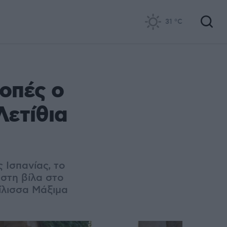
31
°C
κοπές ο
Λετίθια
ς Ισπανίας, το
 στη βίλα στο
ίλισσα Μάξιμα