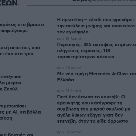
ΣΕΩΝ
Η πρωτεΐνη – κλειδί που φρενάρει
ο κρόκος στο βραστό
την απώλεια μνήμης και ανανεώνει
 αποφεύγουμε
τον εγκέφαλο
πριν 18 λεπτά
Πυρκαγιές: 325 αυτοψίες κτιρίων σ
μική απιστία», από
πληγείσες περιοχές, 118
ει ένα στα τρία
χαρακτηρίστηκαν κόκκινα
πριν 26 λεπτά
Με νέα τιμή η Mercedes A-Class στ
εκτόξευσε
Ελλάδα
λο μικρού
 η Σεούλ
πριν 31 λεπτά
Γιατί δεν έσωσα το κουτάβι: Ο
ερευνητής που κατέγραφε τη
τιμετωπίσει
συμβίωση του μικρού σκυλιού με
ς με AI, επιβάλλει
αγέλη λύκων εξηγεί γιατί δεν
σίαση
επενέβη, όταν το είδε άρρωστο
πριν 32 λεπτά
για βουτιές και