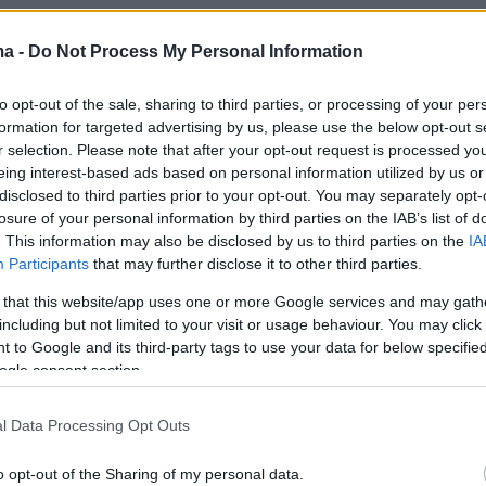
ma -
Do Not Process My Personal Information
to opt-out of the sale, sharing to third parties, or processing of your per
α το ταξίδι του βασιλιά Φελίπε και της
formation for targeted advertising by us, please use the below opt-out s
του στην Ελλάδα μετέδωσε πρώτη η ιστοσελίδ
r selection. Please note that after your opt-out request is processed y
om
επικαλούμενη τα δημόσια στοιχεία από τις
eing interest-based ads based on personal information utilized by us or
disclosed to third parties prior to your opt-out. You may separately opt-
ασιλικής οικογένειας της Ισπανίας.
losure of your personal information by third parties on the IAB’s list of
. This information may also be disclosed by us to third parties on the
IA
Participants
that may further disclose it to other third parties.
οιχεία αυτά, επιβεβαιώθηκε ότι ένα ιδιωτικό
 that this website/app uses one or more Google services and may gath
ητήθηκε από το ισπανικό παλάτι προσγειώθη
including but not limited to your visit or usage behaviour. You may click 
 to Google and its third-party tags to use your data for below specifi
ο βράδυ της 7ης Αυγούστου.
ogle consent section.
λίδα συντάσσεται, επίσης, με την εκδοχή
l Data Processing Opt Outs
υ βασιλιά Φελίπε και της βασίλισσας Λετίθια
αζοαίματους της Ολλανδίας γράφοντας ότι
o opt-out of the Sharing of my personal data.