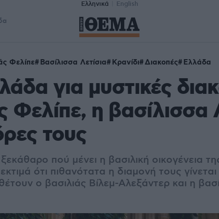
Ελληνικά
English
δα
άς Φελίπε
Βασίλισσα Λετίσια
Κρανίδι
Διακοπές
Ελλάδα
λάδα για μυστικές δια
ς Φελίπε, η βασίλισσα 
κόρες τους
ι ξεκάθαρο πού μένει η βασιλική οικογένεια τη
 εκτιμά ότι πιθανότατα η διαμονή τους γίνεται
θέτουν ο βασιλιάς Βίλεμ-Αλεξάντερ και η βασ