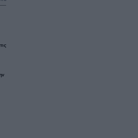
τις
ην