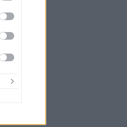
ε
ες
τε
,