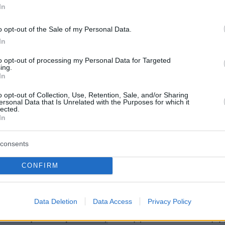
In
ο πρωθυπουργός της Βρετανίας Κιρ Στάρμερ
o opt-out of the Sale of my Personal Data.
ις «προσπάθειες παρέμβασης» του Βανς.
In
to opt-out of processing my Personal Data for Targeted
ώπους να επιχειρούν να παρέμβουν στη
ing.
ας και να επιδιώκουν να υποδαυλίσουν τον
In
υς δρόμους μας», δήλωσε εκπρόσωπος του
o opt-out of Collection, Use, Retention, Sale, and/or Sharing
ersonal Data that Is Unrelated with the Purposes for which it
ωθυπουργού που πρόσθεσε ότι όλοι θα έπρεπ
lected.
ν τις επιθυμίες» της οικογένειας του θύματος
In
ει εκμετάλλευση. «Ακόμη και υπό τις χειρότερ
consents
ολιτική μας θα έπρεπε να ενώνει. Αυτοί είμασ
πογράμμισε.
CONFIRM
κό προκάλεσε κατακραυγή στη Βρετανία,
Data Deletion
Data Access
Privacy Policy
Guardian, καθώς βίντεο έδειξαν αστυνομικούς
τον Νόβακ χειροπέδες
ενώ βρισκόταν καταγής