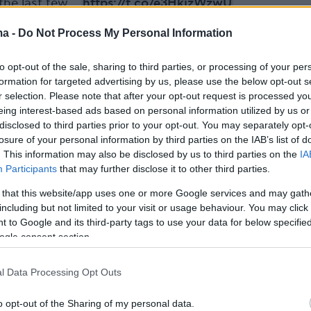
 the last few…
https://t.co/e3HkjzWzwU
ma -
Do Not Process My Personal Information
ce (@JDVance)
June 5, 2026
to opt-out of the sale, sharing to third parties, or processing of your per
formation for targeted advertising by us, please use the below opt-out s
ξύ άλλων ο Αμερικανός αντιπρόεδρος, ότι ο
r selection. Please note that after your opt-out request is processed y
ε όπως πεθαίνει ένας πολιτισμός:
eing interest-based ads based on personal information utilized by us or
μένος, με χειροπέδες από τις Αρχές που ούτε
disclosed to third parties prior to your opt-out. You may separately opt-
losure of your personal information by third parties on the IAB’s list of
ηκαν και ούτε νοιάστηκαν για αυτόν,
. This information may also be disclosed by us to third parties on the
IA
ος για εγκλήματα που δεν διέπραξε. Η
Participants
that may further disclose it to other third parties.
 είναι τραγική όσο και εξοργιστική».
 that this website/app uses one or more Google services and may gath
including but not limited to your visit or usage behaviour. You may click 
ι «θέλουμε να διατηρήσουμε τη Δύση επειδή
 to Google and its third-party tags to use your data for below specifi
ogle consent section.
 Αγαπάμε τον πολιτισμό μας, τη χώρα μας, τα
Και κανένας -κανένας- δεν θα πρέπει να πεθάνε
l Data Processing Opt Outs
 που πέθανε ο Νόβακ».
o opt-out of the Sharing of my personal data.