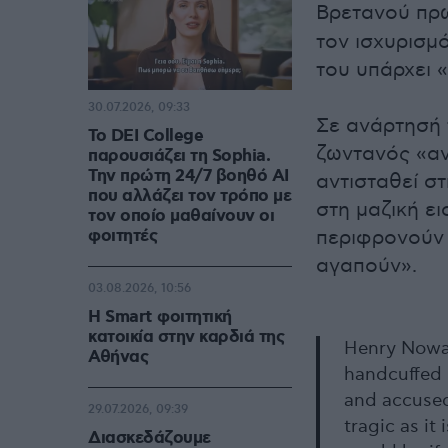
Βρετανού π
τον ισχυρισμ
του υπάρχει 
30.07.2026, 09:33
Σε ανάρτησή 
Το DEI College
ζωντανός «αν 
παρουσιάζει τη Sophia.
Την πρώτη 24/7 βοηθό AI
αντισταθεί στ
που αλλάζει τον τρόπο με
στη μαζική ε
τον οποίο μαθαίνουν οι
φοιτητές
περιφρονούν 
αγαπούν».
03.08.2026, 10:56
Η Smart φοιτητική
κατοικία στην καρδιά της
Henry Nowak
Αθήνας
handcuffed 
and accused
29.07.2026, 09:39
tragic as it
Διασκεδάζουμε