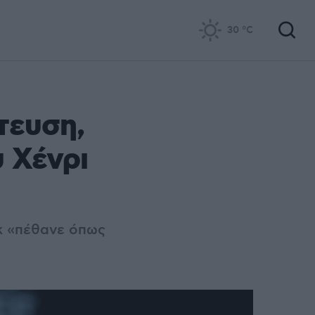
30
°C
τευση,
υ Χένρι
κ «πέθανε όπως