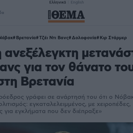
Ελληνικά
English
δα
 Νόβακ
Βρετανία
Τζέι Ντι Βανς
Δολοφονία
Κιρ Στάρμερ
η ανεξέλεγκτη μετανάσ
Βανς για τον θάνατο το
στη Βρετανία
ρόεδρος γράφει σε ανάρτησή του ότι ο Νόβα
ολιτισμός: εγκαταλελειμμένος, με χειροπέδες,
 για εγκλήματα που δεν διέπραξε»