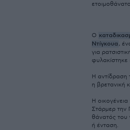
ετοιμοθάνατο
Ο
καταδικασ
Ντίγκουα
, έ
για ρατσιστικ
φυλακίστηκε ι
Η αντίδραση 
η βρετανική 
Η οικογένεια
Στάρμερ την 
θάνατός του 
ή ένταση.