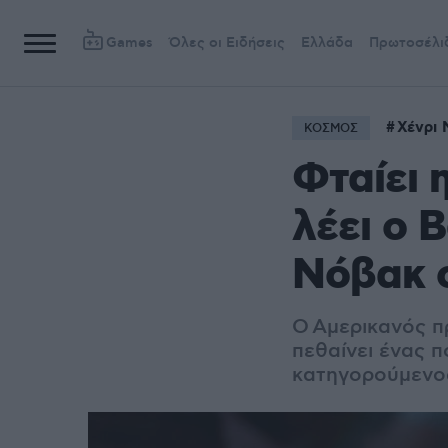
Games
Όλες οι Ειδήσεις
Ελλάδα
Πρωτοσέλι
Χένρι
ΚΟΣΜΟΣ
Φταίει 
λέει ο 
Νόβακ 
Ο Αμερικανός π
πεθαίνει ένας π
κατηγορούμενος