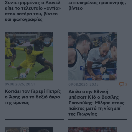
Συντετριμμένος ο Λιονέλ
επιτυχημένος προπονητής,
είπε το τελευταίο «αντίο»
βίντεο
στον πατέρα του, βίντεο
και φωτογραφίες
09.08.2026, 20:51
2
09.08.2026, 20:15
Κοιτάει τον Γερεμί Πετρίς
Δίπλα στην Εθνική
ο Άρης για το δεξιό άκρο
μπάσκετ Κ16 ο Βασίλης
της άμυνας
Σπανούλης: Μίλησε στους
παίκτες μετά τη νίκη επί
της Γεωργίας