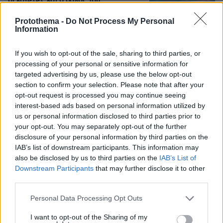
οι κάμερες και ο ρόλος του
ναυαγοσώστη
Protothema -
Do Not Process My Personal
5
10.08.2026, 07:13
Information
If you wish to opt-out of the sale, sharing to third parties, or
Άγριο έγκλημα στην Αριζόνα:
processing of your personal or sensitive information for
20χρονος Ινδός στραγγάλισε 19χρονη
targeted advertising by us, please use the below opt-out
φοιτήτρια που ήθελε να τον χωρίσει
section to confirm your selection. Please note that after your
13
10.08.2026, 06:57
opt-out request is processed you may continue seeing
interest-based ads based on personal information utilized by
us or personal information disclosed to third parties prior to
your opt-out. You may separately opt-out of the further
disclosure of your personal information by third parties on the
Η Χέιλι Μπίμπερ ξεσάλωσε στο ροζ
IAB’s list of downstream participants. This information may
πάρτι της Κάιλι Τζένερ και έγλυψε τα
also be disclosed by us to third parties on the
IAB’s List of
οπίσθια μιας φίλης τους, δείτε
Downstream Participants
that may further disclose it to other
φωτογραφίες
third parties.
3
10.08.2026, 06:22
Please note that this website/app uses one or more Google
Personal Data Processing Opt Outs
services and may gather and store information including but
not limited to your visit or usage behaviour. You may click to
I want to opt-out of the Sharing of my