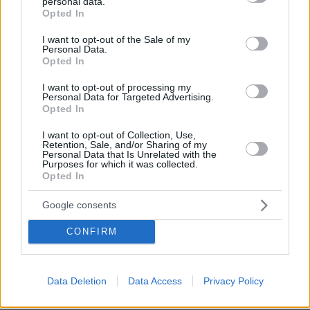
personal data.
grant or deny consent to Google and its third-party tags to
Πέθανε στα 74 του χρόνια ο
Opted In
use your data for below specified purposes in below Google
σπουδαίος ηθοποιός Νίκος
consent section.
Καλογερόπουλος
I want to opt-out of the Sale of my
Personal Data.
266
09.08.2026, 20:11
Opted In
I want to opt-out of processing my
Personal Data for Targeted Advertising.
Opted In
I want to opt-out of Collection, Use,
Retention, Sale, and/or Sharing of my
Personal Data that Is Unrelated with the
Games
Purposes for which it was collected.
Opted In
Google consents
CONFIRM
Data Deletion
Data Access
Privacy Policy
Northern Heights
Candy Bub
Cut The Rope