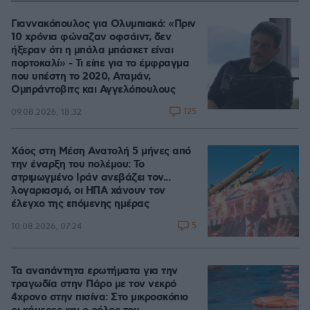
Γιαννακόπουλος για Ολυμπιακό: «Πριν
10 χρόνια φώναζαν οφσάιντ, δεν
ήξεραν ότι η μπάλα μπάσκετ είναι
πορτοκαλί» - Τι είπε για το έμφραγμα
που υπέστη το 2020, Αταμάν,
Ομπράντοβιτς και Αγγελόπουλους
125
09.08.2026, 18:32
Χάος στη Μέση Ανατολή 5 μήνες από
την έναρξη του πολέμου: Το
στριμωγμένο Ιράν ανεβάζει τον...
λογαριασμό, οι ΗΠΑ χάνουν τον
έλεγχο της επόμενης ημέρας
5
10.08.2026, 07:24
Τα αναπάντητα ερωτήματα για την
τραγωδία στην Πάρο με τον νεκρό
4χρονο στην πισίνα: Στο μικροσκόπιο