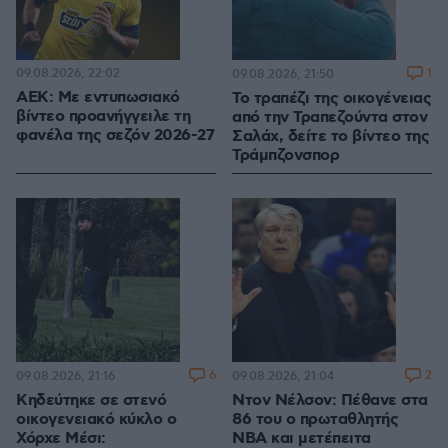
09.08.2026, 22:02
1
09.08.2026, 21:50
ΑΕΚ: Με εντυπωσιακό
Το τραπέζι της οικογένειας
βίντεο προανήγγειλε τη
από την Τραπεζούντα στον
φανέλα της σεζόν 2026-27
Σαλάχ, δείτε το βίντεο της
Τράμπζονσπορ
6
2
09.08.2026, 21:16
09.08.2026, 21:04
Κηδεύτηκε σε στενό
Ντον Νέλσον: Πέθανε στα
οικογενειακό κύκλο ο
86 του ο πρωταθλητής
Χόρχε Μέσι:
NBA και μετέπειτα