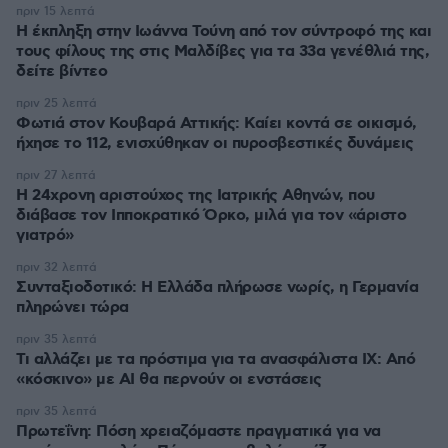
πριν 15 λεπτά
Η έκπληξη στην Ιωάννα Τούνη από τον σύντροφό της και
τους φίλους της στις Μαλδίβες για τα 33α γενέθλιά της,
δείτε βίντεο
πριν 25 λεπτά
Φωτιά στον Κουβαρά Αττικής: Καίει κοντά σε οικισμό,
ήχησε το 112, ενισχύθηκαν οι πυροσβεστικές δυνάμεις
πριν 27 λεπτά
Η 24χρονη αριστούχος της Ιατρικής Αθηνών, που
διάβασε τον Ιπποκρατικό Όρκο, μιλά για τον «άριστο
γιατρό»
πριν 32 λεπτά
Συνταξιοδοτικό: H Ελλάδα πλήρωσε νωρίς, η Γερμανία
πληρώνει τώρα
πριν 35 λεπτά
Τι αλλάζει με τα πρόστιμα για τα ανασφάλιστα ΙΧ: Από
«κόσκινο» με AI θα περνούν οι ενστάσεις
πριν 35 λεπτά
Πρωτεΐνη: Πόση χρειαζόμαστε πραγματικά για να