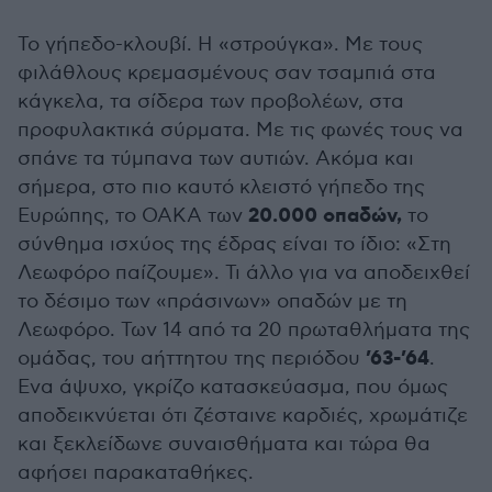
Το γήπεδο-κλουβί. Η «στρούγκα». Με τους
φιλάθλους κρεμασμένους σαν τσαμπιά στα
κάγκελα, τα σίδερα των προβολέων, στα
προφυλακτικά σύρματα. Με τις φωνές τους να
σπάνε τα τύμπανα των αυτιών. Ακόμα και
σήμερα, στο πιο καυτό κλειστό γήπεδο της
20.000 οπαδών,
Ευρώπης, το ΟΑΚΑ των
το
σύνθημα ισχύος της έδρας είναι το ίδιο: «Στη
Λεωφόρο παίζουμε». Τι άλλο για να αποδειχθεί
το δέσιμο των «πράσινων» οπαδών με τη
Λεωφόρο. Των 14 από τα 20 πρωταθλήματα της
’63-’64
ομάδας, του αήττητου της περιόδου
.
Ενα άψυχο, γκρίζο κατασκεύασμα, που όμως
αποδεικνύεται ότι ζέσταινε καρδιές, χρωμάτιζε
και ξεκλείδωνε συναισθήματα και τώρα θα
αφήσει παρακαταθήκες.