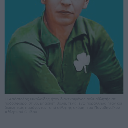
Ο Απόστολος Νικολαΐδης ήταν διακεκριμένος πολυαθλητής σε
ποδόσφαιρο, στίβο, μπάσκετ, βόλεϊ, τένις, ενώ παράλληλα ήταν και
διοικητικός παράγοντας -από αθλητής ακόμη- του Παναθηναϊκού
Αθλητικού Ομίλου