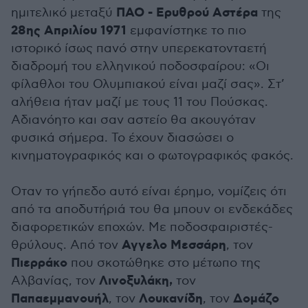
ΠΑΟ - Ερυθρού Αστέρα
ημιτελικό μεταξύ
της
28ης Απριλίου 1971
εμφανίστηκε το πιο
ιστορικό ίσως πανό στην υπερεκατονταετή
διαδρομή του ελληνικού ποδοσφαίρου: «Οι
φίλαθλοι του Ολυμπιακού είναι μαζί σας». Στ’
αλήθεια ήταν μαζί με τους 11 του Πούσκας.
Αδιανόητο και σαν αστείο θα ακουγόταν
φυσικά σήμερα. Το έχουν διασώσει ο
κινηματογραφικός και ο φωτογραφικός φακός.
Οταν το γήπεδο αυτό είναι έρημο, νομίζεις ότι
από τα αποδυτήριά του θα μπουν οι ενδεκάδες
διαφορετικών εποχών. Με ποδοσφαιριστές-
Αγγελο Μεσσάρη
θρύλους. Από τον
, τον
Πιερράκο
που σκοτώθηκε στο μέτωπο της
Λινοξυλάκη,
Αλβανίας, τον
τον
Παπαεμμανουήλ
Λουκανίδη
Δομάζο
, τον
, τον