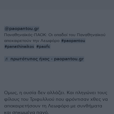
@paopantou.gr
Παναθηναϊκός-ΠΑΟΚ: Οι οπαδοί του Παναθηναϊκού
#paopantou
αποχαιρετούν την Λεωφόρο
#panathinaikos
#paofc
♬ πρωτότυπος ήχος - paopantou.gr
Ομως, η ουσία δεν αλλάζει. Και πληγώνει τους
φίλους του Τριφυλλιού που φρόντισαν χθες να
αποχαιρετήσουν τη Λεωφόρο με συνθήματα
και σηκωμένα πανό.