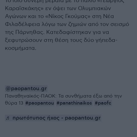
Το ίδιο συνέβη βέβαια με το παλιό «Γεώργιος
Καραϊσκάκης» εν όψει των Ολυμπιακών
Αγώνων και το «Νίκος Γκούμας» στη Νέα
Φιλαδέλφεια λόγω των ζημιών από τον σεισμό
της Πάρνηθας. Κατεδαφίστηκαν για να
ξεφυτρώσουν στη θέση τους δύο γήπεδα-
κοσμήματα.
@paopantou.gr
Παναθηναϊκός-ΠΑΟΚ: Τα συνθήματα έξω από την
#paopantou
#panathinaikos
#paofc
θύρα 13
♬ πρωτότυπος ήχος - paopantou.gr