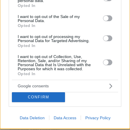
personal data.
grant or deny consent to Google and its third-party tags to
Opted In
ΌΝΟΜΑ *
use your data for below specified purposes in below Google
consent section.
I want to opt-out of the Sale of my
Personal Data.
Opted In
I want to opt-out of processing my
Personal Data for Targeted Advertising.
EMAIL
Opted In
I want to opt-out of Collection, Use,
Retention, Sale, and/or Sharing of my
Personal Data that Is Unrelated with the
Purposes for which it was collected.
Opted In
ΣΧΌΛΙΟ *
Google consents
CONFIRM
Data Deletion
Data Access
Privacy Policy
Απομένουν
2500
χαρακτήρες