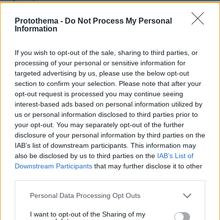
πλατφόρμα μας.
ΑΠΑΝΤΗΣΗ
Protothema -
Do Not Process My Personal
Information
Grecko.Site
If you wish to opt-out of the sale, sharing to third parties, or
18.05.2026, 16:04
processing of your personal or sensitive information for
8 7 8 1 Στον σημερινό κόσμο είναι δύσκολο να βρεις
targeted advertising by us, please use the below opt-out
κάποιον ειλικρινή και έτοιμο για πραγματική σχέση. Γι
section to confirm your selection. Please note that after your
αυτό δημιουργήσαμε αυτόν τον χώρο ειδικά για
opt-out request is processed you may continue seeing
άνδρες όπως εσύ που έχουν ξεκάθαρες προσδοκίες.
interest-based ads based on personal information utilized by
Εδώ οι γυναίκες εκτιμούν την υπευθυνότητα την
us or personal information disclosed to third parties prior to
ωριμότητα και την ανοιχτότητα απέναντι στον άλλον.
your opt-out. You may separately opt-out of the further
Η διαδικασία εύρεσης του κατάλληλου ατόμου είναι
disclosure of your personal information by third parties on the
πολύ πιο εύκολη από όσο νομίζεις. Εγγράψου και
IAB’s list of downstream participants. This information may
πείσου μόνος σου πόσες δυνατότητες προσφέρει η
also be disclosed by us to third parties on the
IAB’s List of
πλατφόρμα μας.
Downstream Participants
that may further disclose it to other
third parties.
ΑΠΑΝΤΗΣΗ
Please note that this website/app uses one or more Google
Personal Data Processing Opt Outs
services and may gather and store information including but
ΠΡΟΣΘΗΚΗ ΣΧΟΛΙΟΥ
not limited to your visit or usage behaviour. You may click to
I want to opt-out of the Sharing of my