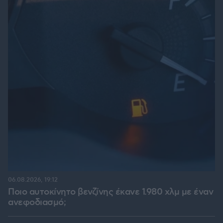
06.08.2026, 19:12
Ποιο αυτοκίνητο βενζίνης έκανε 1.980 χλμ με έναν
ανεφοδιασμό;