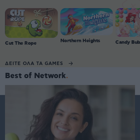
Northern Heights
Candy Bub
Cut The Rope
ΔΕΙΤΕ ΟΛΑ ΤΑ GAMES
Best of Network