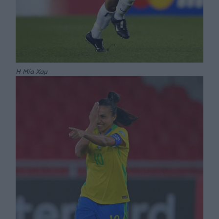
Η Μία Χαμ