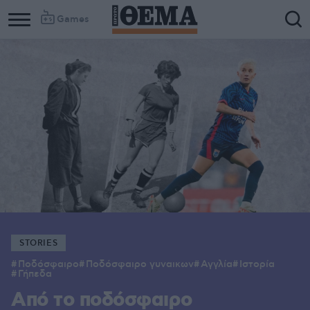
Games
STORIES
Ποδόσφαιρο
Ποδόσφαιρο γυναικων
Αγγλία
Ιστορία
Γήπεδα
Από το ποδόσφαιρο