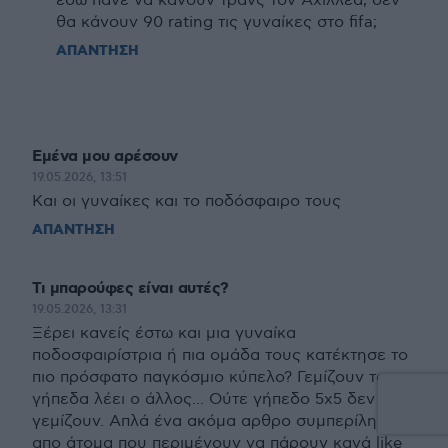
εδώ πάνε να κάνουν τρανς τον Αχιλλέα, δεν
θα κάνουν 90 rating τις γυναίκες στο fifa;
ΑΠΑΝΤΗΣΗ
Εμένα μου αρέσουν
19.05.2026, 13:51
Και οι γυναίκες και το ποδόσφαιρο τους
ΑΠΑΝΤΗΣΗ
Τι μπαρούφες είναι αυτές?
19.05.2026, 13:31
Ξέρει κανείς έστω και μια γυναίκα
ποδοσφαιρίστρια ή πια ομάδα τους κατέκτησε το
πιο πρόσφατο παγκόσμιο κύπελο? Γεμίζουν τα
γήπεδα λέει ο άλλος... Ούτε γήπεδο 5χ5 δεν
γεμίζουν. Απλά ένα ακόμα αρθρο συμπερίληψης
απο άτομα που περιμένουν να πάρουν κανά like