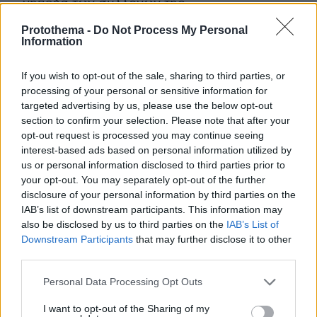
γήπεδα των συλλόγων της.
Protothema -
Do Not Process My Personal
Η απόφαση αυτή αποτέλεσε τεράστιο
Information
πλήγμα. Το ποδόσφαιρο γυναικών
οδηγήθηκε στο περιθώριο για δεκαετίες,
If you wish to opt-out of the sale, sharing to third parties, or
processing of your personal or sensitive information for
χωρίς εγκαταστάσεις και επίσημη
targeted advertising by us, please use the below opt-out
υποστήριξη. Παρόμοιοι περιορισμοί
section to confirm your selection. Please note that after your
εμφανίστηκαν σταδιακά και σε άλλες
opt-out request is processed you may continue seeing
χώρες.
interest-based ads based on personal information utilized by
us or personal information disclosed to third parties prior to
your opt-out. You may separately opt-out of the further
Η απαγόρευση έμεινε σε ισχύ για περίπου
disclosure of your personal information by third parties on the
1971
50 χρόνια και καταργήθηκε το
.
IAB’s list of downstream participants. This information may
also be disclosed by us to third parties on the
IAB’s List of
Η επιστροφή και η νέα εποχή
Downstream Participants
that may further disclose it to other
third parties.
Τη δεκαετία του 1970, η άρση της
Please note that this website/app uses one or more Google
Personal Data Processing Opt Outs
απαγόρευσης, μαζί με τις κοινωνικές
services and may gather and store information including but
αλλαγές και τα κινήματα για τα δικαιώματα
not limited to your visit or usage behaviour. You may click to
I want to opt-out of the Sharing of my