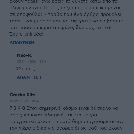
έχουν ”balls” ενώ εσείς τα ξύνετε κάτω απο το
πληκτρολόγιο; Πόσος σεξισμός μεταμφιεσμένος
σε αποψούλα; Μπράβο που ένα άρθρο προκαλεί
τόσο - και μπράβο που καταφέρατε να διαβάσετε
κάτι τόσο εμπεριστατωμένο, δεν σας το ´χα!
Έχετε επίπεδο!
ΑΠΑΝΤΗΣΗ
Neo-R.
20.05.2026, 11:01
Ό,τι πεις.
ΑΠΑΝΤΗΣΗ
Grecko.Site
19.05.2026, 17:04
7 3 9 8 Στον σημερινό κόσμο είναι δύσκολο να
βρεις κάποιον ειλικρινή και έτοιμο για
πραγματική σχέση. Γι αυτό δημιουργήσαμε αυτόν
τον χώρο ειδικά για άνδρες όπως εσύ που έχουν