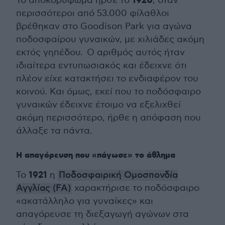
1920
Το αποκορύφωμα ήρθε το
, όταν
περισσότεροι από 53.000 φίλαθλοι
βρέθηκαν στο Goodison Park για αγώνα
ποδοσφαίρου γυναικών, με χιλιάδες ακόμη
εκτός γηπέδου. Ο αριθμός αυτός ήταν
ιδιαίτερα εντυπωσιακός και έδειχνε ότι
πλέον είχε κατακτήσει το ενδιαφέρον του
κοινού. Και όμως, εκεί που το ποδόσφαιρο
γυναικών έδειχνε έτοιμο να εξελιχθεί
ακόμη περισσότερο, ήρθε η απόφαση που
άλλαξε τα πάντα.
Η απαγόρευση που «πάγωσε» το άθλημα
1921
Το
η
Ποδοσφαιρική Ομοσπονδία
Αγγλίας (FA)
χαρακτήρισε το ποδόσφαιρο
«ακατάλληλο για γυναίκες» και
απαγόρευσε τη διεξαγωγή αγώνων στα