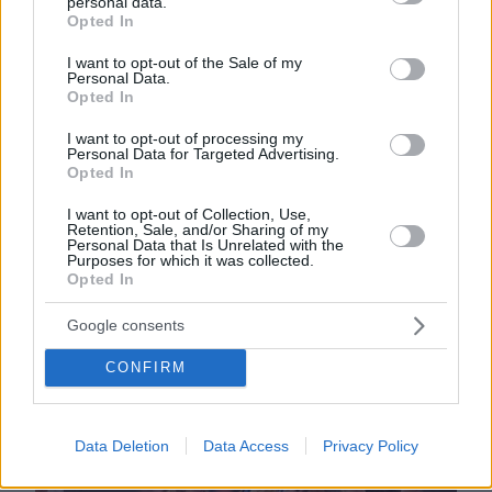
personal data.
των γυναικών, έφεραν ξανά το άθλημα στο
grant or deny consent to Google and its third-party tags to
Opted In
use your data for below specified purposes in below Google
προσκήνιο.
consent section.
I want to opt-out of the Sale of my
Personal Data.
Η
UEFA
και η
FIFA
άρχισαν να
Opted In
οργανώνουν δομές, ενώ πολλές χώρες
I want to opt-out of processing my
δημιούργησαν επίσημα πρωταθλήματα.
Personal Data for Targeted Advertising.
Opted In
1991
Κίνα
Το
διεξήχθη στην
το πρώτο
I want to opt-out of Collection, Use,
Retention, Sale, and/or Sharing of my
Παγκόσμιο Κύπελλο Γυναικών
, ενώ πέντε
Personal Data that Is Unrelated with the
Purposes for which it was collected.
1996
χρόνια μετά το
το άθλημα έγινε και
Opted In
ολυμπιακό (Ατλάντα), σηματοδοτώντας μια
νέα εποχή.
Google consents
CONFIRM
Data Deletion
Data Access
Privacy Policy