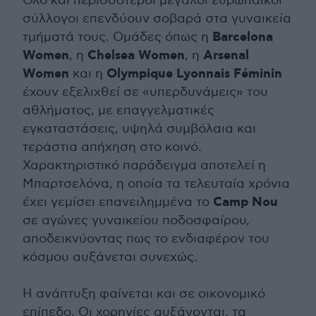
Ολο και περισσότεροι μεγάλοι ευρωπαϊκοί
σύλλογοι επενδύουν σοβαρά στα γυναικεία
Barcelona
τμήματά τους. Ομάδες όπως η
Women
Chelsea Women
Arsenal
, η
, η
Women
Olympique Lyonnais Féminin
και η
έχουν εξελιχθεί σε «υπερδυνάμεις» του
αθλήματος, με επαγγελματικές
εγκαταστάσεις, υψηλά συμβόλαια και
τεράστια απήχηση στο κοινό.
Χαρακτηριστικό παράδειγμα αποτελεί η
Μπαρτσελόνα, η οποία τα τελευταία χρόνια
Camp Nou
έχει γεμίσει επανειλημμένα το
σε αγώνες γυναικείου ποδοσφαίρου,
αποδεικνύοντας πως το ενδιαφέρον του
κόσμου αυξάνεται συνεχώς.
Η ανάπτυξη φαίνεται και σε οικονομικό
επίπεδο. Οι χορηγίες αυξάνονται, τα