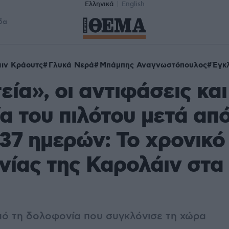
Ελληνικά
English
δα
ιν Κράουτς
Γλυκά Νερά
Μπάμπης Αναγνωστόπουλος
Έγκ
εία», οι αντιφάσεις και
α του πιλότου μετά απ
37 ημερών: Το χρονικό
ίας της Καρολάιν στα
πό τη δολοφονία που συγκλόνισε τη χώρα