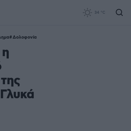
34
°C
λημα
Δολοφονία
 η
ό
 της
 Γλυκά