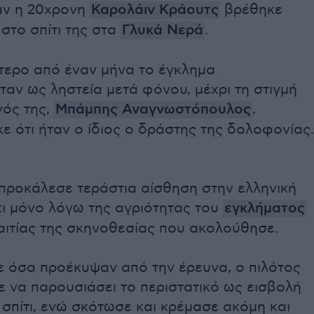
αν η 20χρονη
Καρολάιν Κράουτς
βρέθηκε
στο σπίτι της στα
Γλυκά Νερά
.
ότερο από έναν μήνα το έγκλημα
αν ως ληστεία μετά φόνου, μέχρι τη στιγμή
γός της,
Μπάμπης Αναγνωστόπουλος
,
 ότι ήταν ο ίδιος ο δράστης της δολοφονίας.
προκάλεσε τεράστια αίσθηση στην ελληνική
χι μόνο λόγω της αγριότητας του
εγκλήματος
αιτίας της σκηνοθεσίας που ακολούθησε.
 όσα προέκυψαν από την έρευνα, ο πιλότος
 να παρουσιάσει το περιστατικό ως εισβολή
σπίτι, ενώ σκότωσε και κρέμασε ακόμη και