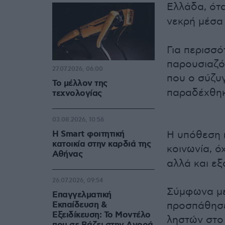
Ελλάδα, ότ
νεκρή μέσα 
Για περισσ
παρουσιαζότ
27.07.2026, 06:00
που ο σύζυ
Το μέλλον της
παραδέχθηκε
τεχνολογίας
03.08.2026, 10:56
Η Smart φοιτητική
Η υπόθεση 
κατοικία στην καρδιά της
κοινωνία, ό
Αθήνας
αλλά και εξ
26.07.2026, 09:54
Σύμφωνα με
Επαγγελματική
Εκπαίδευση &
προσπάθησε
Εξειδίκευση: Το Mοντέλο
ληστών στο 