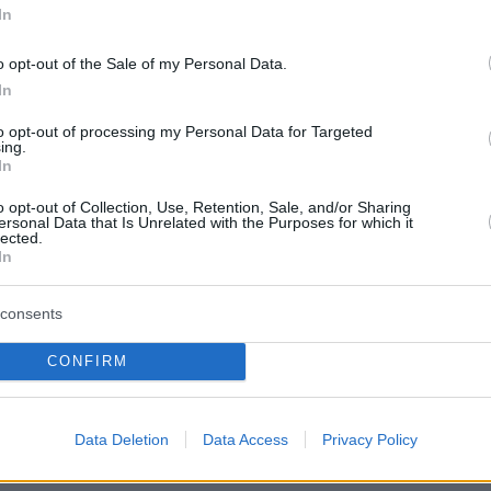
In
o opt-out of the Sale of my Personal Data.
In
ες
εμφανιζόταν δημόσια ως σύζυγος που είχε
to opt-out of processing my Personal Data for Targeted
ό μια
τραγωδία
, ωστόσο οι αντιφάσεις στις
ing.
In
του και τα ψηφιακά στοιχεία που
αν οι ερευνητές οδήγησαν τελικά στην
o opt-out of Collection, Use, Retention, Sale, and/or Sharing
ersonal Data that Is Unrelated with the Purposes for which it
της αλήθειας
και στην ομολογία του.
lected.
In
ίτι βρισκόταν και η μικρή κόρη του ζευγαριού
consents
τοιχείο που βάρυνε ακόμη περισσότερο το
 από την υπόθεση. Μάλιστα, σύμφωνα με τις
CONFIRM
 των αστυνομικών το παιδί βρέθηκε πάνω στο
της μητέρας του, ενώ ο πιλότος είχε δεθεί
Data Deletion
Data Access
Privacy Policy
για να «υποστηρίξει» το σενάριο της