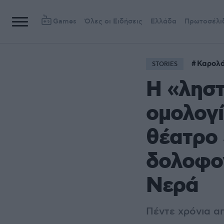
Games
Όλες οι Ειδήσεις
Ελλάδα
Πρωτοσέλι
Καρολά
STORIES
Η «ληστ
ομολογί
θέατρο 
δολοφον
Νερά
Πέντε χρόνια α