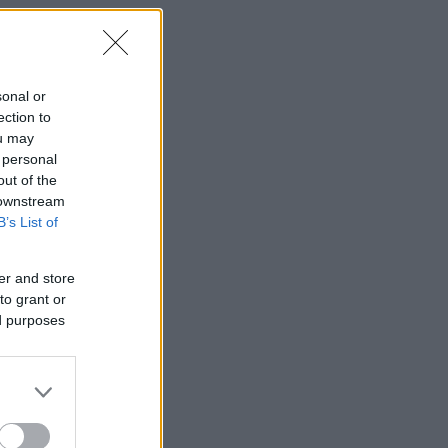
sonal or
ection to
ou may
 personal
out of the
 downstream
B’s List of
er and store
to grant or
ed purposes