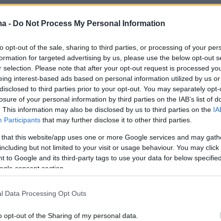
ης οικογένειας ώστε να στηρίξει το σενάριο
αφε στις Αρχές.
ma -
Do Not Process My Personal Information
to opt-out of the sale, sharing to third parties, or processing of your per
formation for targeted advertising by us, please use the below opt-out s
r selection. Please note that after your opt-out request is processed y
eing interest-based ads based on personal information utilized by us or
disclosed to third parties prior to your opt-out. You may separately opt-
losure of your personal information by third parties on the IAB’s list of
. This information may also be disclosed by us to third parties on the
IA
Participants
that may further disclose it to other third parties.
 that this website/app uses one or more Google services and may gath
including but not limited to your visit or usage behaviour. You may click 
 to Google and its third-party tags to use your data for below specifi
ogle consent section.
l Data Processing Opt Outs
o opt-out of the Sharing of my personal data.