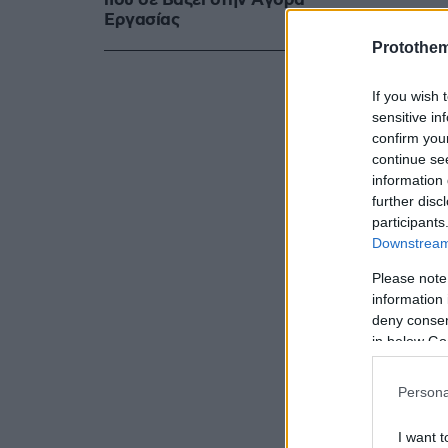
που σε Bάζει στην Aγορά
τον σκύλο τ
Eργασίας
που περιέγρ
Protothe
If you wish 
sensitive in
confirm you
continue se
information 
further disc
participants
Downstream 
Please note
information 
deny consent
in below Go
Persona
I want t