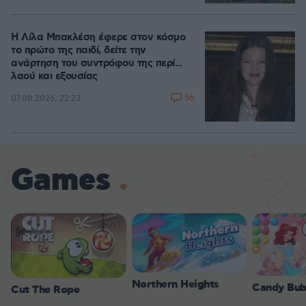
Η Λίλα Μπακλέση έφερε στον κόσμο
το πρώτο της παιδί, δείτε την
ανάρτηση του συντρόφου της περί...
λαού και εξουσίας
56
07.08.2026, 22:23
Games
Northern Heights
Candy Bub
Cut The Rope