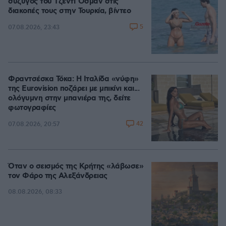
σύζυγος του Τζέντι Όσμαν στις
διακοπές τους στην Τουρκία, βίντεο
5
07.08.2026, 23:43
Φραντσέσκα Τόκα: Η Ιταλίδα «νύφη»
της Eurovision ποζάρει με μπικίνι και...
ολόγυμνη στην μπανιέρα της, δείτε
φωτογραφίες
42
07.08.2026, 20:57
Όταν ο σεισμός της Κρήτης «λάβωσε»
τον Φάρο της Αλεξάνδρειας
08.08.2026, 08:33