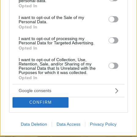
personal data.
grant or deny consent to Google and its third-party tags to
Opted In
use your data for below specified purposes in below Google
consent section.
I want to opt-out of the Sale of my
Personal Data.
Opted In
I want to opt-out of processing my
Personal Data for Targeted Advertising.
Opted In
07.08.2026, 18:22
I want to opt-out of Collection, Use,
«Πόσα θέλεις για το κορίτσι;»: Τουρίστας στην
Retention, Sale, and/or Sharing of my
Κρήτη ζητά... τιμή για να ασελγήσει σε ανήλικη, τι
Personal Data that Is Unrelated with the
Purposes for which it was collected.
καταγγέλλει ο ιδιοκτήτης επιχείρησης
Opted In
Google consents
CONFIRM
Data Deletion
Data Access
Privacy Policy