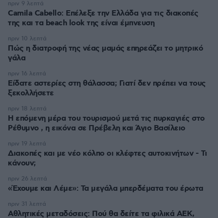
πριν 9 λεπτά
Camila Cabello: Επέλεξε την Ελλάδα για τις διακοπές
της και τα beach look της είναι έμπνευση
πριν 10 λεπτά
Πώς η διατροφή της νέας μαμάς επηρεάζει το μητρικό
γάλα
πριν 16 λεπτά
Είδατε αστερίες στη θάλασσα; Γιατί δεν πρέπει να τους
ξεκολλήσετε
πριν 18 λεπτά
Η επόμενη μέρα του τουρισμού μετά τις πυρκαγιές στο
Ρέθυμνο , η εικόνα σε Πρέβελη και Άγιο Βασίλειο
πριν 19 λεπτά
Διακοπές και με νέο κόλπο οι κλέφτες αυτοκινήτων - Τι
κάνουν;
πριν 26 λεπτά
«Έχουμε και Λέμε»: Τα μεγάλα μπερδέματα του έρωτα
πριν 31 λεπτά
Αθλητικές μεταδόσεις: Πού θα δείτε τα φιλικά ΑΕΚ,