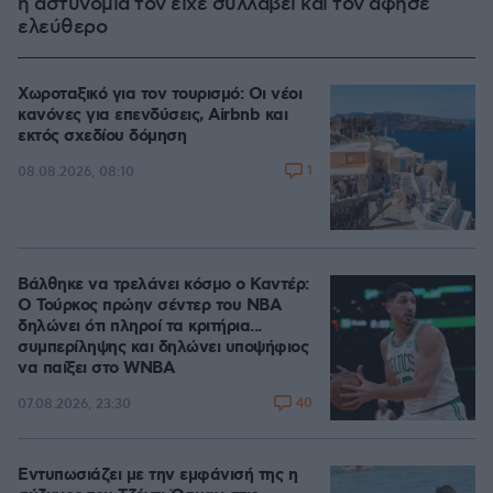
η αστυνομία τον είχε συλλάβει και τον άφησε
ελεύθερο
Χωροταξικό για τον τουρισμό: Οι νέοι
κανόνες για επενδύσεις, Airbnb και
εκτός σχεδίου δόμηση
1
08.08.2026, 08:10
Βάλθηκε να τρελάνει κόσμο ο Καντέρ:
Ο Τούρκος πρώην σέντερ του NBA
δηλώνει ότι πληροί τα κριτήρια...
συμπερίληψης και δηλώνει υποψήφιος
να παίξει στο WNBA
40
07.08.2026, 23:30
Εντυπωσιάζει με την εμφάνισή της η