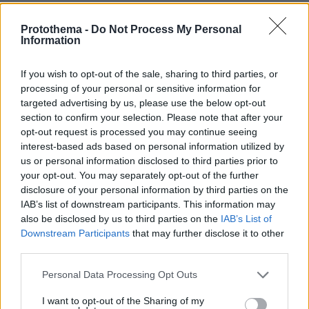
Άρη και Κηφισιάς - Όλο το πρόγραμμα
Protothema -
Do Not Process My Personal
Information
ΔΕΙΤΕ ΟΛΕΣ ΤΙΣ ΕΙΔΗΣΕΙΣ
If you wish to opt-out of the sale, sharing to third parties, or
processing of your personal or sensitive information for
targeted advertising by us, please use the below opt-out
ΤΑ ΠΙΟ ΔΗΜΟΦΙΛΗ
section to confirm your selection. Please note that after your
opt-out request is processed you may continue seeing
interest-based ads based on personal information utilized by
us or personal information disclosed to third parties prior to
your opt-out. You may separately opt-out of the further
disclosure of your personal information by third parties on the
IAB’s list of downstream participants. This information may
also be disclosed by us to third parties on the
IAB’s List of
Downstream Participants
that may further disclose it to other
third parties.
Please note that this website/app uses one or more Google
Personal Data Processing Opt Outs
services and may gather and store information including but
not limited to your visit or usage behaviour. You may click to
I want to opt-out of the Sharing of my