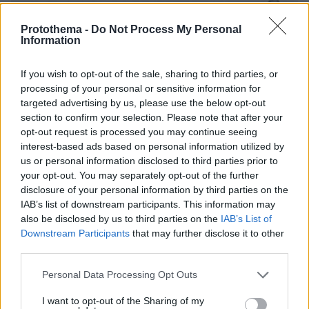
Protothema -
Do Not Process My Personal
Information
If you wish to opt-out of the sale, sharing to third parties, or
processing of your personal or sensitive information for
targeted advertising by us, please use the below opt-out
section to confirm your selection. Please note that after your
opt-out request is processed you may continue seeing
interest-based ads based on personal information utilized by
us or personal information disclosed to third parties prior to
your opt-out. You may separately opt-out of the further
disclosure of your personal information by third parties on the
IAB’s list of downstream participants. This information may
also be disclosed by us to third parties on the
IAB’s List of
Downstream Participants
that may further disclose it to other
third parties.
08.08.2026, 10:26
Τι έγραφαν οι ξένοι ανταποκριτές σε
Please note that this website/app uses one or more Google
Personal Data Processing Opt Outs
τηλεγραφήματά τους από τη Μικρά Ασία το 1921
services and may gather and store information including but
not limited to your visit or usage behaviour. You may click to
I want to opt-out of the Sharing of my