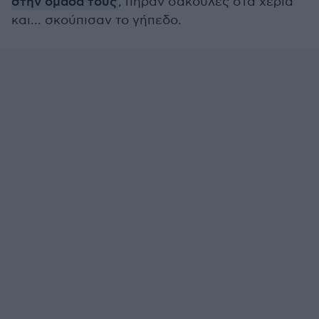
στην ομάδα τους
, πήραν σακούλες στα χέρια
και... σκούπισαν το γήπεδο.