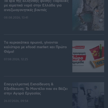
Τα spa της ελληνικής φύσης: Παραλίες
με ιαματικά νερά στην Ελλάδα για
αναζωογονητικές βουτιές
08.08.2026, 13:41
Tα κυριακάτικα πρωινά, γίνονται
καλύτερα με efood market και Πρώτο
Θέμα!
07.08.2026, 12:25
Επαγγελματική Εκπαίδευση &
Εξειδίκευση: Το Mοντέλο που σε Bάζει
στην Aγορά Eργασίας
26.07.2026, 09:54