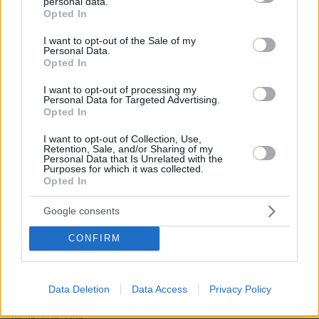
personal data.
grant or deny consent to Google and its third-party tags to
Opted In
use your data for below specified purposes in below Google
consent section.
I want to opt-out of the Sale of my
Personal Data.
Opted In
I want to opt-out of processing my
Personal Data for Targeted Advertising.
Opted In
I want to opt-out of Collection, Use,
Retention, Sale, and/or Sharing of my
Personal Data that Is Unrelated with the
Purposes for which it was collected.
Opted In
Google consents
CONFIRM
Data Deletion
Data Access
Privacy Policy