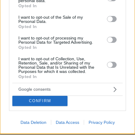
personal data.
grant or deny consent to Google and its third-party tags to
ΑΠΑΝΤΗΣΗ
Opted In
use your data for below specified purposes in below Google
consent section.
I want to opt-out of the Sale of my
Personal Data.
ΠΡΑΣΙΝΟΣ ΔΥΝΑΣΤΗΣ
Opted In
08.07.2026, 12:53
Το γλέντι που θα ακολουθήσει φέτος δεν θα χει
I want to opt-out of processing my
προηγούμενο...δεν θα σας φτάνουν οι
Personal Data for Targeted Advertising.
Opted In
Λιολιοτσαρουχομαγκλογιάννηδες.... γι αυτό
χαλαρώστε απολαύστε τα μπάνια σας και
I want to opt-out of Collection, Use,
ετοιμαστείτε ερχόμαστε....
Retention, Sale, and/or Sharing of my
Personal Data that Is Unrelated with the
ΑΠΑΝΤΗΣΗ
Purposes for which it was collected.
Opted In
Google consents
CONFIRM
Πίκος Απίκος
08.07.2026, 12:39
Ελλάς Γαλλία συμμαχία...
Data Deletion
Data Access
Privacy Policy
ΑΠΑΝΤΗΣΗ