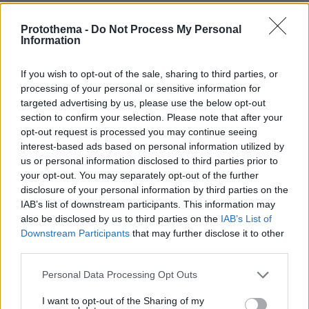
Παλαιστής είναι
Protothema -
Do Not Process My Personal
08.07.2026, 13:02
Information
Ιδανικός για τελικούς ελληνικού πρωταθλήματος που
δεν σφυρίζονται φάουλ. Από 2012-13 με Ματσιούλις
If you wish to opt-out of the sale, sharing to third parties, or
είχαμε να πάρουμε παίκτη με τέτοια χαρακτηριστικά
processing of your personal or sensitive information for
έξτρα μπόνους.
targeted advertising by us, please use the below opt-out
section to confirm your selection. Please note that after your
ΑΠΑΝΤΗΣΗ
opt-out request is processed you may continue seeing
interest-based ads based on personal information utilized by
Τσαρούχα η κόκκινη
us or personal information disclosed to third parties prior to
08.07.2026, 12:57
your opt-out. You may separately opt-out of the further
Εγώ τον καημένο τον Τζόουνς σκέφτομαι τι έχει να
disclosure of your personal information by third parties on the
περάσει...
IAB’s list of downstream participants. This information may
also be disclosed by us to third parties on the
IAB’s List of
ΑΠΑΝΤΗΣΗ
Downstream Participants
that may further disclose it to other
third parties.
Αρκετές
08.07.2026, 14:02
Please note that this website/app uses one or more Google
Personal Data Processing Opt Outs
έφαγε από τοι αλάνι του Δ.Σικάγο στα
services and may gather and store information including but
αποδυτήρια..
not limited to your visit or usage behaviour. You may click to
I want to opt-out of the Sharing of my