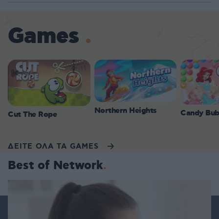
Games
Northern Heights
Candy Bub
Cut The Rope
ΔΕΙΤΕ ΟΛΑ ΤΑ GAMES
Best of Network