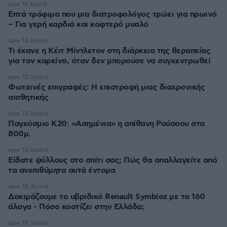
πριν 11 λεπτά
Επτά τρόφιμα που μια διατροφολόγος τρώει για πρωινό
– Για γερή καρδιά και κοφτερό μυαλό
πριν 12 λεπτά
Τι έκανε η Κέιτ Μίντλετον στη διάρκεια της θεραπείας
για τον καρκίνο, όταν δεν μπορούσε να συγκεντρωθεί
πριν 12 λεπτά
Φωτεινές επιγραφές: Η επιστροφή μιας διαχρονικής
αισθητικής
πριν 13 λεπτά
Παγκόσμιο Κ20: «Ασημένια» η απίθανη Ρούσσου στα
800μ.
πριν 13 λεπτά
Είδατε ψύλλους στο σπίτι σας; Πώς θα απαλλαγείτε από
τα ανεπιθύμητα αυτά έντομα
πριν 18 λεπτά
Δοκιμάζουμε το υβριδικό Renault Symbioz με τα 160
άλογα - Πόσο κοστίζει στην Ελλάδα;
πριν 19 λεπτά