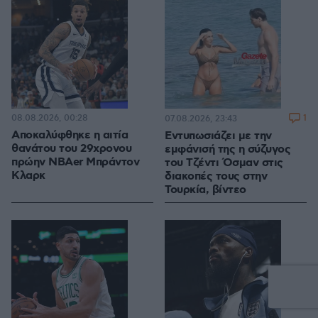
08.08.2026, 00:28
1
07.08.2026, 23:43
Αποκαλύφθηκε η αιτία
Εντυπωσιάζει με την
θανάτου του 29χρονου
εμφάνισή της η σύζυγος
πρώην NBAer Μπράντον
του Τζέντι Όσμαν στις
Κλαρκ
διακοπές τους στην
Τουρκία, βίντεο