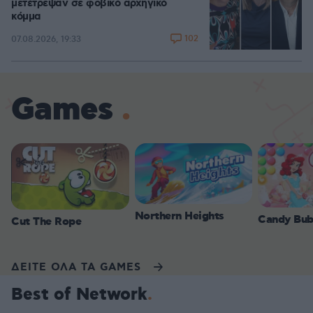
μετέτρεψαν σε φοβικό αρχηγικό
κόμμα
102
07.08.2026, 19:33
Games
Northern Heights
Candy Bub
Cut The Rope
ΔΕΙΤΕ ΟΛΑ ΤΑ GAMES
Best of Network