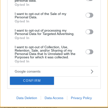
personal data.
grant or deny consent to Google and its third-party tags to
Opted In
use your data for below specified purposes in below Google
consent section.
I want to opt-out of the Sale of my
Personal Data.
Opted In
I want to opt-out of processing my
Personal Data for Targeted Advertising.
Opted In
I want to opt-out of Collection, Use,
Retention, Sale, and/or Sharing of my
Personal Data that Is Unrelated with the
Purposes for which it was collected.
Opted In
07.08.2026, 22:54
Google consents
Ο «Δράκος» του Λονδίνου: 40χρονος με
προβλήματα όρασης σκότωνε και βίαζε γυναίκες,
CONFIRM
η αστυνομία τον είχε συλλάβει και τον άφησε
ελεύθερο
Data Deletion
Data Access
Privacy Policy
Άλλος για data center; Επενδύσεις
€50 δισ. την ερχόμενη δεκαετία