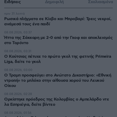
Ειδήσεις
Δημοφιλή
Σχολιασμένα
πριν 31 λεπτά
Ρωσικά πλήγματα σε Κίεβο και Μπροβαρί: Τρεις νεκροί,
ανάμεσά τους ένα παιδί
08.08.2026, 03:37
Ήττα της Σάκκαρη με 2-0 από την Γκοφ και αποκλεισμός
στο Τορόντο
08.08.2026, 03:31
Ο Κούτσιας πέτυχε το πρώτο γκολ της φετινής Primeira
Liga, δείτε το γκολ
08.08.2026, 03:00
Ο Τραμπ προσφεύγει στο Ανώτατο Δικαστήριο: «Εθνική
ντροπή» το μπλόκο στην αίθουσα χορού του Λευκού
Οίκου
08.08.2026, 02:28
Ορκίστηκε πρόεδρος της Κολομβίας ο Αμπελάρδο ντε
λα Εσπριέγια, δείτε βίντεο
08.08.2026, 01:56