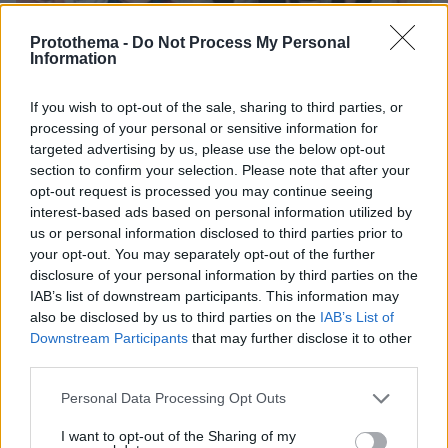
Protothema -
Do Not Process My Personal
Information
If you wish to opt-out of the sale, sharing to third parties, or
processing of your personal or sensitive information for
targeted advertising by us, please use the below opt-out
section to confirm your selection. Please note that after your
07.08.2026, 15:59
opt-out request is processed you may continue seeing
Είδος υπό εξαφάνιση οι υπερπολύτεκνοι στην
interest-based ads based on personal information utilized by
Ελλάδα που γερνάει: Τα... δύο ταψιά μεσημεριανό,
us or personal information disclosed to third parties prior to
τα επιδόματα, η καθημερινότητά τους
your opt-out. You may separately opt-out of the further
disclosure of your personal information by third parties on the
IAB’s list of downstream participants. This information may
also be disclosed by us to third parties on the
IAB’s List of
Downstream Participants
that may further disclose it to other
third parties.
Please note that this website/app uses one or more Google
Personal Data Processing Opt Outs
services and may gather and store information including but
not limited to your visit or usage behaviour. You may click to
I want to opt-out of the Sharing of my