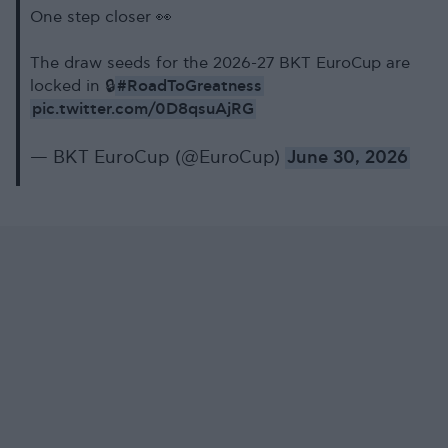
One step closer 👀
The draw seeds for the 2026-27 BKT EuroCup are
#RoadToGreatness
locked in 🔒
pic.twitter.com/0D8qsuAjRG
— BKT EuroCup (@EuroCup)
June 30, 2026