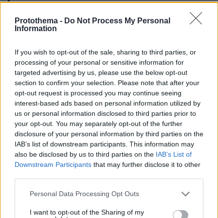
Diplomacy never really stops being sport.
Protothema -
Do Not Process My Personal
Information
pic.twitter.com/8XgqVCAkzi
Writer: Oliver
If you wish to opt-out of the sale, sharing to third parties, or
— Mario Nawfal (@MarioNawfal)
July 7, 2026
processing of your personal or sensitive information for
targeted advertising by us, please use the below opt-out
section to confirm your selection. Please note that after your
opt-out request is processed you may continue seeing
interest-based ads based on personal information utilized by
us or personal information disclosed to third parties prior to
protothema.gr στο Google News
Ακολουθήστε το
your opt-out. You may separately opt-out of the further
και μάθετε πρώτοι όλες τις ειδήσεις
disclosure of your personal information by third parties on the
IAB’s list of downstream participants. This information may
Ειδήσεις
Δείτε όλες τις τελευταίες
από την Ελλάδα
also be disclosed by us to third parties on the
IAB’s List of
Downstream Participants
that may further disclose it to other
και τον Κόσμο, τη στιγμή που συμβαίνουν, στο
third parties.
Protothema.gr
Please note that this website/app uses one or more Google
Personal Data Processing Opt Outs
Σχετικά Άρθρα
services and may gather and store information including but
not limited to your visit or usage behaviour. You may click to
I want to opt-out of the Sharing of my