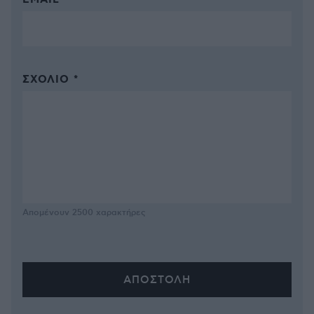
EMAIL
ΣΧΌΛΙΟ *
Απομένουν
2500
χαρακτήρες