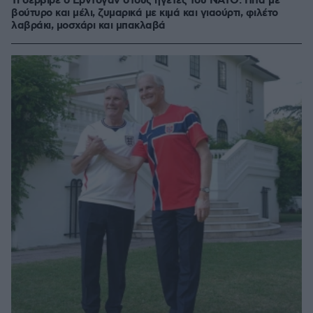
Τι σέρβιρε ο Ερντογάν στους ηγέτες του ΝΑΤΟ: Πίτα με
βούτυρο και μέλι, ζυμαρικά με κιμά και γιαούρτι, φιλέτο
λαβράκι, μοσχάρι και μπακλαβά