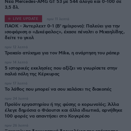
Νέα Mercedes-AMG GT 53 με 544 άλογα και 0-100 σε
3,5 δλ.
LIVE UPDATE
πριν 11 λεπτά
ΠΑΟΚ - Άντερλεχτ 0-1 (Β' ημίχρονο): Παλεύει για την
ισοφάριση ο «Δικέφαλος», έχασε πέναλτι ο Μιχαηλίδης,
πριν 12 λεπτά
Τροχαίο ατύχημα για τον Mike, η ανάρτηση του ράπερ
πριν 14 λεπτά
5 ιστορικές εκκλησίες που αξίζει να γνωρίσετε στην
παλιά πόλη της Κέρκυρας
πριν 17 λεπτά
Το λάθος που μπορεί να σου χαλάσει τις διακοπές
πριν 24 λεπτά
Προϊόν εργαστηρίου ή της φύσης ο κορωνοϊός; Άλλα
έλεγε δημόσια ο Φάουτσι και άλλα ιδιωτικά, αρνήθηκε
100 φορές να απαντήσει στο Κογκρέσο
πριν 26 λεπτά