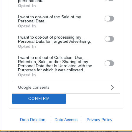
personal data.
grant or deny consent to Google and its third-party tags to
Opted In
use your data for below specified purposes in below Google
consent section.
I want to opt-out of the Sale of my
Personal Data.
Opted In
I want to opt-out of processing my
Personal Data for Targeted Advertising.
Opted In
I want to opt-out of Collection, Use,
Retention, Sale, and/or Sharing of my
Personal Data that Is Unrelated with the
Purposes for which it was collected.
Opted In
Google consents
CONFIRM
Data Deletion
Data Access
Privacy Policy
07.07.2026, 23:01