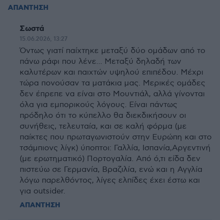
ΑΠΑΝΤΗΣΗ
Σωστά
15.06.2026, 13:27
Όντως γιατί παίχτηκε μεταξύ δύο ομάδων από το
πάνω ράφι που λένε... Μεταξύ δηλαδή των
καλυτέρων και παιχτών υψηλού επιπέδου. Μέχρι
τώρα πονούσαν τα ματάκια μας. Μερικές ομάδες
δεν έπρεπε να είναι στο Μουντιάλ, αλλά γίνονται
όλα για εμπορικούς λόγους. Είναι πάντως
πρόδηλο ότι το κύπελλο θα διεκδικήσουν οι
συνήθεις, τελευταία, και σε καλή φόρμα (με
παίκτες που πρωταγωνιστούν στην Ευρώπη και στο
τσάμπιονς λίγκ) ύποπτοι: Γαλλία, Ισπανία,Αργεντινή
(με ερωτηματικό) Πορτογαλία. Από ό,τι είδα δεν
πιστεύω σε Γερμανία, Βραζιλία, ενώ και η Αγγλία
λόγω παρελθόντος, λίγες ελπίδες έχει έστω και
για outsider.
ΑΠΑΝΤΗΣΗ