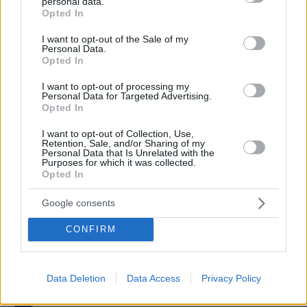
personal data.
grant or deny consent to Google and its third-party tags to
127
07.08.2026, 11:41
Opted In
use your data for below specified purposes in below Google
consent section.
I want to opt-out of the Sale of my
Personal Data.
Αναστέλλεται η λειτουργία του
Opted In
αιολικού πάρκου στη Βοιωτία λόγω της
μεγάλης πυρκαγιάς, προφυλακίστηκαν
I want to opt-out of processing my
οι τρεις κατηγορούμενοι
Personal Data for Targeted Advertising.
Opted In
24
07.08.2026, 11:44
I want to opt-out of Collection, Use,
Retention, Sale, and/or Sharing of my
Personal Data that Is Unrelated with the
Purposes for which it was collected.
Πέθανε το άσπρο κουτάβι που
Opted In
συμβίωνε με αγέλη λύκων στην
Κεντρική Μακεδονία: Καλό ταξίδι
Google consents
μικρέ, δείτε βίντεο
CONFIRM
202
06.08.2026, 16:39
Data Deletion
Data Access
Privacy Policy