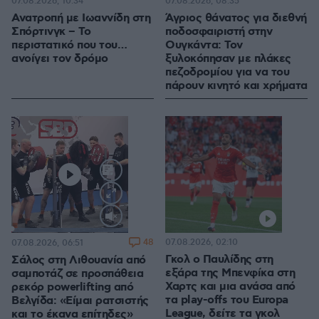
07.08.2026, 10:34
07.08.2026, 08:35
Ανατροπή με Ιωαννίδη στη
Άγριος θάνατος για διεθνή
Σπόρτινγκ – Το
ποδοσφαιριστή στην
περιστατικό που του…
Ουγκάντα: Τον
ανοίγει τον δρόμο
ξυλοκόπησαν με πλάκες
πεζοδρομίου για να του
πάρουν κινητό και χρήματα
Loaded
:
100.00%
48
07.08.2026, 02:10
07.08.2026, 06:51
Γκολ ο Παυλίδης στη
Σάλος στη Λιθουανία από
εξάρα της Μπενφίκα στη
σαμποτάζ σε προσπάθεια
Χαρτς και μια ανάσα από
ρεκόρ powerlifting από
τα play-offs του Europa
Βελγίδα: «Είμαι ρατσιστής
League, δείτε τα γκολ
και το έκανα επίτηδες»