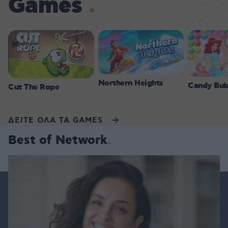
Games
Northern Heights
Candy Bub
Cut The Rope
ΔΕΙΤΕ ΟΛΑ ΤΑ GAMES
Best of Network