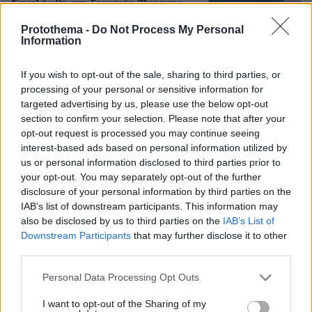
Συνελήφθη στη Γερμανία 31χρονος
για δολοφονίες μελών της Greek
Protothema -
Do Not Process My Personal
Mafia, κατηγορείται και για την
Information
εκτέλεση με 97 σφαίρες του Βαγγέλη
Ζαμπούνη
If you wish to opt-out of the sale, sharing to third parties, or
9
07.08.2026, 10:33
processing of your personal or sensitive information for
targeted advertising by us, please use the below opt-out
section to confirm your selection. Please note that after your
Οργή στο Περού για το βίντεο της
opt-out request is processed you may continue seeing
σεξουαλικής επίθεσης μαέστρου σε
interest-based ads based on personal information utilized by
26χρονη τραγουδίστρια: «Σιγά-σιγά
us or personal information disclosed to third parties prior to
θα το ξεπεράσεις» της έλεγαν από τη
μπάντα της
your opt-out. You may separately opt-out of the further
disclosure of your personal information by third parties on the
75
07.08.2026, 07:16
IAB’s list of downstream participants. This information may
also be disclosed by us to third parties on the
IAB’s List of
Downstream Participants
that may further disclose it to other
Προθεσμία για να απολογηθεί την
third parties.
Τρίτη έλαβε η 46χρονη που
κατηγορείται για την επίθεση στη
Please note that this website/app uses one or more Google
Personal Data Processing Opt Outs
Marfin - «Είναι αθώα» λέει ο
services and may gather and store information including but
συνήγορός της
not limited to your visit or usage behaviour. You may click to
I want to opt-out of the Sharing of my