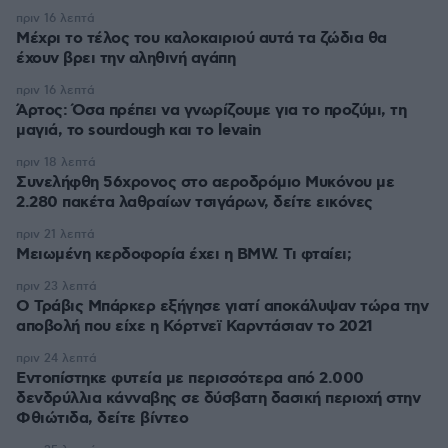
πριν 16 λεπτά
Μέχρι το τέλος του καλοκαιριού αυτά τα ζώδια θα
έχουν βρει την αληθινή αγάπη
πριν 16 λεπτά
Άρτος: Όσα πρέπει να γνωρίζουμε για το προζύμι, τη
μαγιά, το sourdough και το levain
πριν 18 λεπτά
Συνελήφθη 56χρονος στο αεροδρόμιο Μυκόνου με
2.280 πακέτα λαθραίων τσιγάρων, δείτε εικόνες
πριν 21 λεπτά
Μειωμένη κερδοφορία έχει η BMW. Τι φταίει;
πριν 23 λεπτά
O Τράβις Μπάρκερ εξήγησε γιατί αποκάλυψαν τώρα την
αποβολή που είχε η Κόρτνεϊ Καρντάσιαν το 2021
πριν 24 λεπτά
Εντοπίστηκε φυτεία με περισσότερα από 2.000
δενδρύλλια κάνναβης σε δύσβατη δασική περιοχή στην
Φθιώτιδα, δείτε βίντεο