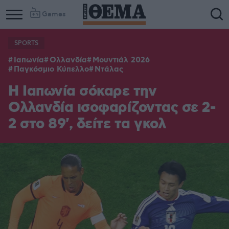
Games
SPORTS
Column
Column
Ιαπωνία
Ολλανδία
Μουντιάλ 2026
1
2
Παγκόσμιο Κύπελλο
Ντάλας
Η Ιαπωνία σόκαρε την
Ολλανδία ισοφαρίζοντας σε 2-
2 στο 89', δείτε τα γκολ