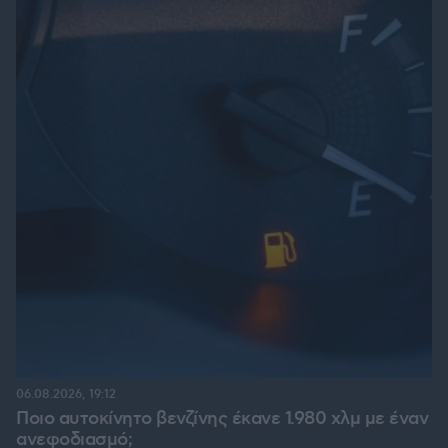
06.08.2026, 19:12
Ποιο αυτοκίνητο βενζίνης έκανε 1.980 χλμ με έναν
ανεφοδιασμό;