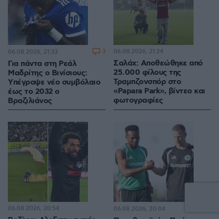
3
06.08.2026, 21:24
06.08.2026, 21:33
Σαλάχ: Αποθεώθηκε από
Για πάντα στη Ρεάλ
25.000 φίλους της
Μαδρίτης ο Βινίσιους:
Τραμπζονσπόρ στο
Yπέγραψε νέο συμβόλαιο
«Papara Park», βίντεο και
έως το 2032 ο
φωτογραφίες
Βραζιλιάνος
06.08.2026, 20:54
4
06.08.2026, 20:04