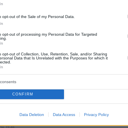
In
o opt-out of the Sale of my Personal Data.
protothema.gr στο Google News
το
και μάθετε πρώτοι
In
εις
to opt-out of processing my Personal Data for Targeted
Ειδήσεις
 τελευταίες
από την Ελλάδα και τον Κόσμο, τη
ing.
In
Protothema.gr
μβαίνουν, στο
o opt-out of Collection, Use, Retention, Sale, and/or Sharing
ersonal Data that Is Unrelated with the Purposes for which it
ΙΑ
ΠΡΟΣΘΗΚΗ ΣΧΟΛΙΟΥ
lected.
(8)
In
consents
CONFIRM
 15:27
τον ταβερνιάρη οι Ισπανοί … Κλαίω !
Data Deletion
Data Access
Privacy Policy
26, 13:49