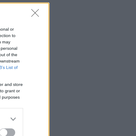
sonal or
ection to
ou may
 personal
out of the
 downstream
B’s List of
er and store
to grant or
ed purposes