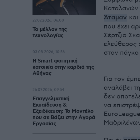
Καταλανών 
Άταμαν
και
27.07.2026, 06:00
που έχει αρ
Το μέλλον της
Σέρτζιο Σκα
τεχνολογίας
ελεύθερος 
στον πάγκο 
03.08.2026, 10:56
Η Smart φοιτητική
κατοικία στην καρδιά της
Αθήνας
Για τον έμπ
αναλάβει τ
26.07.2026, 09:54
δεν αποτελε
Επαγγελματική
να επιστρέ
Εκπαίδευση &
Εξειδίκευση: Το Mοντέλο
EuroLeague 
που σε Bάζει στην Aγορά
Μαδριλένων
Eργασίας