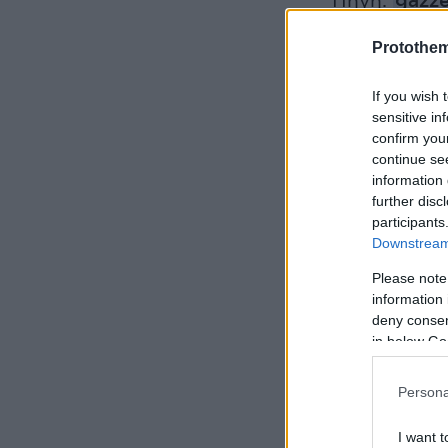
Πηγή:
gazze
Protothe
If you wish 
sensitive in
confirm you
continue se
information 
further disc
participants
Downstream 
Please note
information 
deny consent
in below Go
Persona
I want t