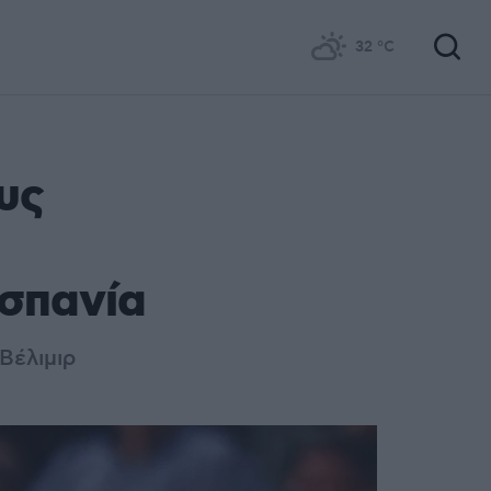
32
°C
υς
σπανία
Βέλιμιρ