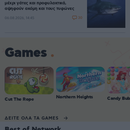
μέχρι γάτες και προφυλακτικά,
αψηφούν ακόμη και τους τυφώνες
30
06.08.2026, 14:45
Games
Northern Heights
Candy Bub
Cut The Rope
ΔΕΙΤΕ ΟΛΑ ΤΑ GAMES
Best of Network