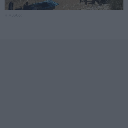
Η Άβυθος