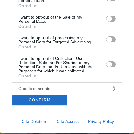
personal data.
grant or deny consent to Google and its third-party tags to
Opted In
use your data for below specified purposes in below Google
consent section.
I want to opt-out of the Sale of my
Personal Data.
Opted In
06.08.2026, 16:39
Πέθανε το άσπρο κουτάβι που συμβίωνε με αγέλη
I want to opt-out of processing my
λύκων στην Κεντρική Μακεδονία: Καλό ταξίδι
Personal Data for Targeted Advertising.
Opted In
μικρέ, δείτε βίντεο
I want to opt-out of Collection, Use,
Retention, Sale, and/or Sharing of my
Personal Data that Is Unrelated with the
Purposes for which it was collected.
Opted In
Google consents
CONFIRM
Data Deletion
Data Access
Privacy Policy