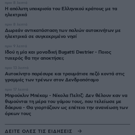
πριν 8 λεπτά
Η απόλυτη υποκρισία του Ελληνικού κράτους με τα
ηλεκτρικά
πριν 8 λεπτά
Δωρεάν αντικατάσταση των παλιών αυτοκινήτων με
ηλεκτρικά σε συγκεκριμένο νησί
πριν 9 λεπτά
Ιδού η μία και μοναδική Bugatti Destrier - Ποιος
τυχερός θα την αποκτήσει;
πριν 13 λεπτά
Αυτοκίνητο παρέσυρε και τραυμάτισε πεζό κοντά στις
γραμμές των τρένων στον Δενδροπόταμο
πριν 17 λεπτά
Μπρούκλιν Μπέκαμ - Νίκολα Πελτζ: Δεν θέλουν καν να
θυμούνται τη μέρα του γάμου τους, που τελείωσε με
δάκρυα - Θα γιορτάζουν ως επέτειο την ανανέωση των
όρκων τους
ΔΕΙΤΕ ΟΛΕΣ ΤΙΣ ΕΙΔΗΣΕΙΣ