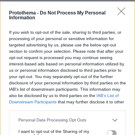
Protothema -
Do Not Process My Personal
Information
ΤΑ ΠΙΟ ΔΗΜΟΦΙΛΗ
If you wish to opt-out of the sale, sharing to third parties, or
processing of your personal or sensitive information for
targeted advertising by us, please use the below opt-out
section to confirm your selection. Please note that after your
opt-out request is processed you may continue seeing
interest-based ads based on personal information utilized by
us or personal information disclosed to third parties prior to
your opt-out. You may separately opt-out of the further
disclosure of your personal information by third parties on the
IAB’s list of downstream participants. This information may
also be disclosed by us to third parties on the
IAB’s List of
Downstream Participants
that may further disclose it to other
third parties.
Please note that this website/app uses one or more Google
Personal Data Processing Opt Outs
services and may gather and store information including but
not limited to your visit or usage behaviour. You may click to
I want to opt-out of the Sharing of my