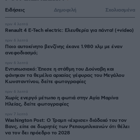
Ειδήσεις
Δημοφιλή
Σχολιασμένα
πριν 4 λεπτά
Renault 4 E-Tech electric: Ελευθερία για πάντα! (+video)
πριν 6 λεπτά
Ποιο αυτοκίνητο βενζίνης έκανε 1.980 χλμ με έναν
ανεφοδιασμό;
πριν 6 λεπτά
Εντυπωσιακό: Έπεσε η στάθμη του Δούναβη και
φάνηκαν τα θεμέλια αρχαίας γέφυρας του Μεγάλου
Κωνσταντίνου, δείτε φωτογραφίες
πριν 6 λεπτά
Χωρίς ενεργό μέτωπο η φωτιά στην Aγία Μαρίνα
Ηλείας, δείτε φωτογραφίες
πριν 7 λεπτά
Washington Post: Ο Τραμπ «έχρισε» διάδοχό του τον
Βανς, είπε σε δωρητές των Ρεπουμπλικανών ότι θέλει
να τον δει πρόεδρο το 2028