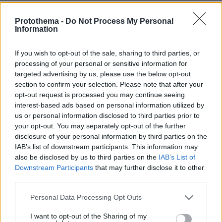
Protothema -
Do Not Process My Personal
Information
Κουφοί είστε
08.07.2026, 22:57
If you wish to opt-out of the sale, sharing to third parties, or
εκεί στη ΝΔ και στην κυβέρνηση, δεν ακούτε την
processing of your personal or sensitive information for
αγανάκτηση του κόσμου, αλλά ούτε και μεις θα σας
targeted advertising by us, please use the below opt-out
ακούσουμε στις εκλογές
section to confirm your selection. Please note that after your
opt-out request is processed you may continue seeing
ΑΠΑΝΤΗΣΗ
interest-based ads based on personal information utilized by
us or personal information disclosed to third parties prior to
Οι Κούληδες
your opt-out. You may separately opt-out of the further
08.07.2026, 22:36
disclosure of your personal information by third parties on the
IAB’s list of downstream participants. This information may
κατανοούν, αγαπούν και φροντίζουν τα Ρομά. Το
also be disclosed by us to third parties on the
IAB’s List of
σκασμό, θα σας κακοποιούν και θα γουστάρετε !
Downstream Participants
that may further disclose it to other
ΑΠΑΝΤΗΣΗ
third parties.
Εεε Ο και οι Κουληδες
Please note that this website/app uses one or more Google
Personal Data Processing Opt Outs
08.07.2026, 23:40
services and may gather and store information including but
Ειμαι αρκετα σιγουρος οτι ο Αλεξης τους
not limited to your visit or usage behaviour. You may click to
I want to opt-out of the Sharing of my