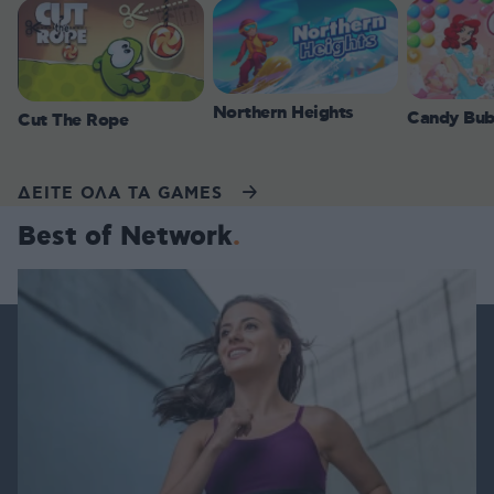
Northern Heights
Candy Bub
Cut The Rope
ΔΕΙΤΕ ΟΛΑ ΤΑ GAMES
Best of Network