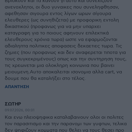
Βρισκουν και τα κάνουν γι'αυτό και συνεχιζουν
ανενοχλητοι, οι δυο γυναικες που συνεληφθησαν,
αφεθησαν σιγουρα εντος λίγων ωρων σίγουρα
ελευθερες (ως συνηθιζεται) με προφορικη εντολη
δικαστικού (προφανως για να μην υπαρχει
καταγραφη για το ποιους αφηνουν επιλεκτικά
ελευθερους χρόνια τωρα) ωστε να εφαρμοζονται
αδιαληπτα πολιτικες αποφασεις δεκαετιες τωρα. Τις
ζημιες (που προφανως και δεν αναφερεται τιποτα για
τους συγκεκριμένους) οπως και την συντηρηση τους,
τις χρεωνεται μια ολοκληρη κοινωνια που βαινει
μειουμενη.Αυτο αποκαλειται ισονομια αλλα cart, να
δουμε που θα καταλήξει στο τέλος.
ΑΠΑΝΤΗΣΗ
ΣΩΤΗΡ
09.07.2026, 00:01
Και ενω πλειοψηφικα καταλαβαινουν ολοι οι πολιτες
τον παρασιτισμο και την παρανομι των γυφτων, τελικα
δεν ψηφιζουν κομματα που θελει να τους θεσει προ