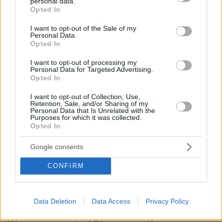
personal data.
νομιμοποίησε και τους έδωσε και δικαίωμα ψήφου
grant or deny consent to Google and its third-party tags to
Opted In
use your data for below specified purposes in below Google
ΑΠΑΝΤΗΣΗ
consent section.
I want to opt-out of the Sale of my
Personal Data.
Opted In
Νικος
08.07.2026, 22:29
I want to opt-out of processing my
Personal Data for Targeted Advertising.
Που ειναι ο παΪτερης να σχολιαση...
Opted In
ΑΠΑΝΤΗΣΗ
I want to opt-out of Collection, Use,
Retention, Sale, and/or Sharing of my
Personal Data that Is Unrelated with the
Γι αυτό θα πατώσει
Purposes for which it was collected.
08.07.2026, 22:24
Opted In
η ΝΔ
Google consents
ΑΠΑΝΤΗΣΗ
CONFIRM
Γελάνε κι οι πέτρες με το κράτος
Data Deletion
Data Access
Privacy Policy
08.07.2026, 22:19