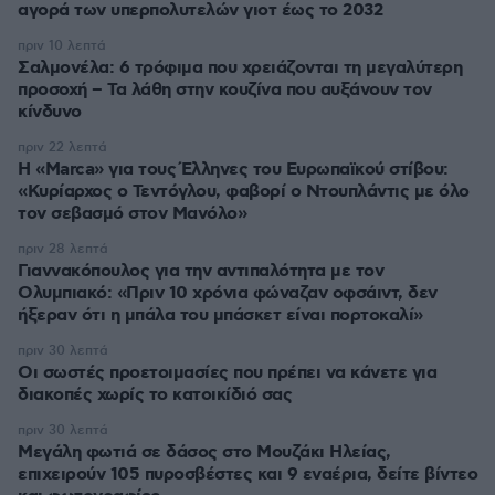
αγορά των υπερπολυτελών γιοτ έως το 2032
πριν 10 λεπτά
Σαλμονέλα: 6 τρόφιμα που χρειάζονται τη μεγαλύτερη
προσοχή – Τα λάθη στην κουζίνα που αυξάνουν τον
κίνδυνο
πριν 22 λεπτά
Η «Marca» για τους Έλληνες του Ευρωπαϊκού στίβου:
«Κυρίαρχος ο Τεντόγλου, φαβορί ο Ντουπλάντις με όλο
τον σεβασμό στον Μανόλο»
πριν 28 λεπτά
Γιαννακόπουλος για την αντιπαλότητα με τον
Ολυμπιακό: «Πριν 10 χρόνια φώναζαν οφσάιντ, δεν
ήξεραν ότι η μπάλα του μπάσκετ είναι πορτοκαλί»
πριν 30 λεπτά
Οι σωστές προετοιμασίες που πρέπει να κάνετε για
διακοπές χωρίς το κατοικίδιό σας
πριν 30 λεπτά
Μεγάλη φωτιά σε δάσος στο Μουζάκι Ηλείας,
επιχειρούν 105 πυροσβέστες και 9 εναέρια, δείτε βίντεο