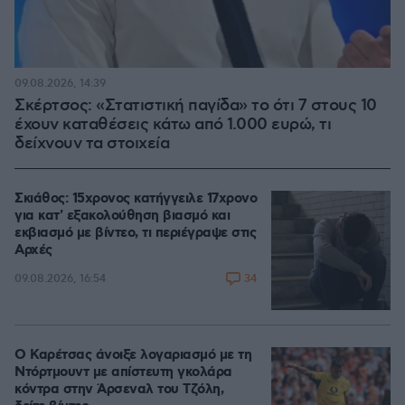
09.08.2026, 14:39
Σκέρτσος: «Στατιστική παγίδα» το ότι 7 στους 10
έχουν καταθέσεις κάτω από 1.000 ευρώ, τι
δείχνουν τα στοιχεία
Σκιάθος: 15χρονος κατήγγειλε 17χρονο
για κατ' εξακολούθηση βιασμό και
εκβιασμό με βίντεο, τι περιέγραψε στις
Αρχές
34
09.08.2026, 16:54
Ο Καρέτσας άνοιξε λογαριασμό με τη
Ντόρτμουντ με απίστευτη γκολάρα
κόντρα στην Άρσεναλ του Τζόλη,