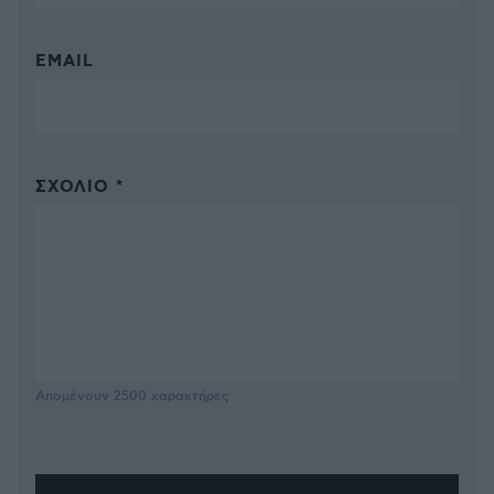
EMAIL
ΣΧΌΛΙΟ *
Απομένουν
2500
χαρακτήρες