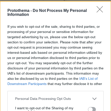
που γίνονται σε αυτή την παρωδία Νο2 (η πρώτη
παρωδία ήταν το Μουντιάλ στο Κατάρ). Όπως είπε και
Protothema -
Do Not Process My Personal
ο προπονητής της Αιγύπτου δεν αξίζει να ξαναδείς
Information
άλλο μουντιάλ από αυτή την παρωδία. Τέτοια αηδία
ούτε στα τοπικά πρωταθλήματα δεν βλέπεις.
If you wish to opt-out of the sale, sharing to third parties, or
ΑΠΑΝΤΗΣΗ
processing of your personal or sensitive information for
targeted advertising by us, please use the below opt-out
Kostas 13
section to confirm your selection. Please note that after your
08.07.2026, 16:57
opt-out request is processed you may continue seeing
interest-based ads based on personal information utilized by
Λογικα είσαι πάντα παντελώς άσχετος με το
us or personal information disclosed to third parties prior to
άθλημα και γραφεις για να κάνεις σόου.
your opt-out. You may separately opt-out of the further
ΑΠΑΝΤΗΣΗ
disclosure of your personal information by third parties on the
IAB’s list of downstream participants. This information may
also be disclosed by us to third parties on the
IAB’s List of
Συνήγορος
Downstream Participants
that may further disclose it to other
08.07.2026, 15:43
third parties.
Σήμερα κατέθεσε η Κούβα αίτημα στον ΟΗΕ για να
συζητηθεί η νομιμότητα του αμερικανικού εμπάργκο
Please note that this website/app uses one or more Google
Personal Data Processing Opt Outs
εις βάρος της. Από 200 τόσες χώρες, μόνο 9.
services and may gather and store information including but
Ολογράφως ΕΝΝΙΑ, μειοψήφησαν. Μεταξύ αυτών,
not limited to your visit or usage behaviour. You may click to
I want to opt-out of the Sharing of my