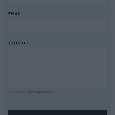
EMAIL
ΣΧΌΛΙΟ *
Απομένουν
2500
χαρακτήρες