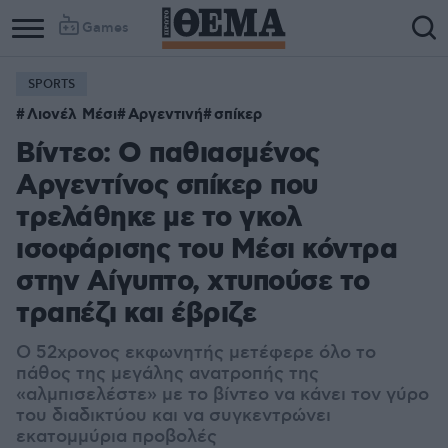
Games
SPORTS
Λιονέλ Μέσι
Αργεντινή
σπίκερ
Βίντεο: O παθιασμένος
Αργεντίνος σπίκερ που
τρελάθηκε με το γκολ
ισοφάρισης του Μέσι κόντρα
στην Αίγυπτο, χτυπούσε το
τραπέζι και έβριζε
Ο 52χρονος εκφωνητής μετέφερε όλο το
πάθος της μεγάλης ανατροπής της
«αλμπισελέστε» με το βίντεο να κάνει τον γύρο
του διαδικτύου και να συγκεντρώνει
εκατομμύρια προβολές