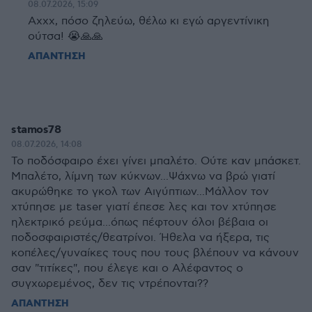
08.07.2026, 15:09
Αχχχ, πόσο ζηλεύω, θέλω κι εγώ αργεντίνικη
ούτσα! 😭🙏🙏
ΑΠΑΝΤΗΣΗ
stamos78
08.07.2026, 14:08
Το ποδόσφαιρο έχει γίνει μπαλέτο. Ούτε καν μπάσκετ.
Μπαλέτο, λίμνη των κύκνων...Ψάχνω να βρώ γιατί
ακυρώθηκε το γκολ των Αιγύπτιων...Μάλλον τον
χτύπησε με taser γιατί έπεσε λες και τον χτύπησε
ηλεκτρικό ρεύμα...όπως πέφτουν όλοι βέβαια οι
ποδοσφαιριστές/θεατρίνοι. Ήθελα να ήξερα, τις
κοπέλες/γυναίκες τους που τους βλέπουν να κάνουν
σαν "τιτίκες", που έλεγε και ο Αλέφαντος ο
συγχωρεμένος, δεν τις ντρέπονται??
ΑΠΑΝΤΗΣΗ