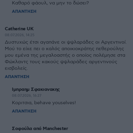
Καθαρό φάουλ, να μην το δώσει?
ΑΠΑΝΤΗΣΗ
Catherine UK
08.07.2026, 14:25
Δυστυχώς έτσι αγαπάνε οι ψψλαράδες οι Αργεντινοί.
Μού το είχε πει ο καλός αποικιοκράτης πεθερούλης
μου εμένα της μεγαλοαστής ο οποίος πολέμησε στα
Φώκλαντς τους κακούς ψψλαράδες αργεντινούς
εισβολείς.
ΑΠΑΝΤΗΣΗ
Ιμπραημ Σφακιανακης
08.07.2026, 16:27
Κοριτσια, behave youselves!
ΑΠΑΝΤΗΣΗ
Σοφούλα από Manchester