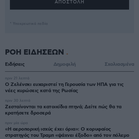
* Υποχρεωτικά πεδία
ΡΟΗ ΕΙΔΗΣΕΩΝ
Ειδήσεις
Δημοφιλή
Σχολιασμένα
πριν 21 λεπτά
Ο Ζελένσκι ευχαριστεί τη Γερουσία των ΗΠΑ για τις
νέες κυρώσεις κατά της Ρωσίας
πριν 30 λεπτά
Ζεσταίνονται τα κατοικίδια πτηνά; Δείτε πώς θα τα
κρατήσετε δροσερά
πριν μία ώρα
«Η αεροπορική ισχύς έχει όρια»: Ο κορυφαίος
στρατηγός του Τραμπ «ψάχνει έξοδο» από τον πόλεμο