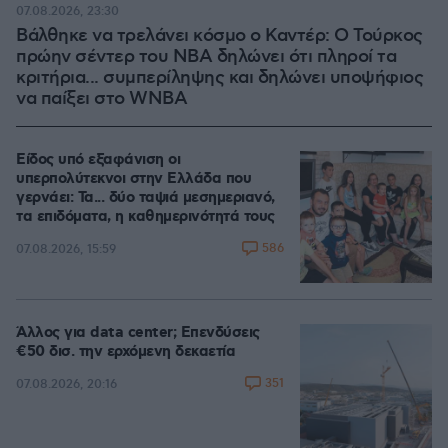
07.08.2026, 23:30
Βάλθηκε να τρελάνει κόσμο ο Καντέρ: Ο Τούρκος
πρώην σέντερ του NBA δηλώνει ότι πληροί τα
κριτήρια... συμπερίληψης και δηλώνει υποψήφιος
να παίξει στο WNBA
Είδος υπό εξαφάνιση οι
υπερπολύτεκνοι στην Ελλάδα που
γερνάει: Τα... δύο ταψιά μεσημεριανό,
τα επιδόματα, η καθημερινότητά τους
586
07.08.2026, 15:59
Άλλος για data center; Επενδύσεις
€50 δισ. την ερχόμενη δεκαετία
351
07.08.2026, 20:16