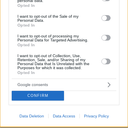
personal data.
Ισραήλ, Σκόπια και ....ΑΡΓΕΝΤΙΝΗ. Όπως
grant or deny consent to Google and its third-party tags to
Opted In
καταλαβαίνετε, για τις εταίρες, υπάρχει και κάποια
use your data for below specified purposes in below Google
ανταμοιβή στο Παγκόσμιο που γίνεται και στις ΗΠΑ.
consent section.
I want to opt-out of the Sale of my
Personal Data.
ΑΠΑΝΤΗΣΗ
Opted In
Στα μπολια
I want to opt-out of processing my
Personal Data for Targeted Advertising.
08.07.2026, 16:19
Opted In
εχει τσιπακι να βλεπουν πως φτιαχνεις τα
μακαρονια, οι ταυτοτητες εχουν καμερες που σε
I want to opt-out of Collection, Use,
Retention, Sale, and/or Sharing of my
παρακολουθουν αμα κατεβαζεις το καπακι στη
Personal Data that Is Unrelated with the
τουαλετα και η Aegean οταν πεταει εσωτερικες
Purposes for which it was collected.
Opted In
πτησεις μας ψεκαζει με πρεζολιν.
ΑΠΑΝΤΗΣΗ
Google consents
CONFIRM
@
Data Deletion
Data Access
Privacy Policy
08.07.2026, 14:55
Να τον προσλάβει ο Τσυριζοθίασος (νυν Ελας) για να