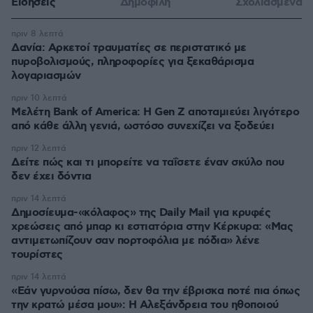
Ειδήσεις
Δημοφιλή
Σχολιασμένα
πριν 8 λεπτά
Δανία: Αρκετοί τραυματίες σε περιστατικό με
πυροβολισμούς, πληροφορίες για ξεκαθάρισμα
λογαριασμών
πριν 10 λεπτά
Μελέτη Bank of America: Η Gen Z αποταμιεύει λιγότερο
από κάθε άλλη γενιά, ωστόσο συνεχίζει να ξοδεύει
πριν 12 λεπτά
Δείτε πώς και τι μπορείτε να ταΐσετε έναν σκύλο που
δεν έχει δόντια
πριν 14 λεπτά
Δημοσίευμα-«κόλαφος» της Daily Mail για κρυφές
χρεώσεις από μπαρ κι εστιατόρια στην Κέρκυρα: «Μας
αντιμετωπίζουν σαν πορτοφόλια με πόδια» λένε
τουρίστες
πριν 14 λεπτά
«Εάν γυρνούσα πίσω, δεν θα την έβρισκα ποτέ πια όπως
την κρατώ μέσα μου»: Η Αλεξάνδρεια του ηθοποιού