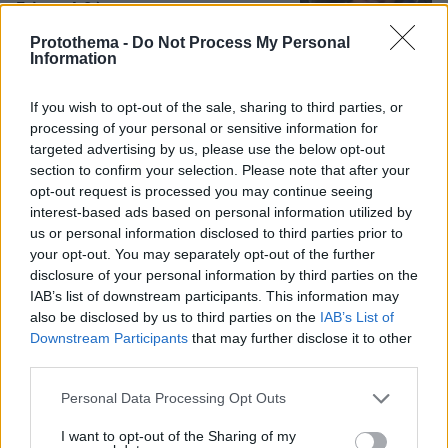
Γιώργο Λιβάνη
28
09.08.2026, 15:57
Protothema -
Do Not Process My Personal
Information
Έλαμψαν οι Έλληνες στο φιλικό
If you wish to opt-out of the sale, sharing to third parties, or
Άρσεναλ - Ντόρτμουντ: Γκολάρα ο
processing of your personal or sensitive information for
Καρέτσας, ασίστ και κερδισμένο
targeted advertising by us, please use the below opt-out
πέναλτι ο Τζόλης, δείτε βίντεο
section to confirm your selection. Please note that after your
opt-out request is processed you may continue seeing
21
09.08.2026, 18:13
interest-based ads based on personal information utilized by
us or personal information disclosed to third parties prior to
your opt-out. You may separately opt-out of the further
disclosure of your personal information by third parties on the
Σκιάθος: 15χρονος κατήγγειλε 17χρονο
IAB’s list of downstream participants. This information may
για κατ' εξακολούθηση βιασμό και
εκβιασμό με βίντεο, τι περιέγραψε στις
also be disclosed by us to third parties on the
IAB’s List of
Αρχές
Downstream Participants
that may further disclose it to other
third parties.
46
09.08.2026, 16:54
Please note that this website/app uses one or more Google
Personal Data Processing Opt Outs
services and may gather and store information including but
not limited to your visit or usage behaviour. You may click to
I want to opt-out of the Sharing of my