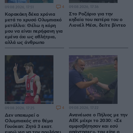
4
09.08.2026, 17:36
09.08.2026, 17:51
Στο Ροζάριο για την
Κορακάκη δέκα χρόνια
κηδεία του πατέρα του ο
μετά το χρυσό Ολυμπιακό
Λιονέλ Μέσι, δείτε βίντεο
μετάλλιο: Θέλω η κόρη
μου να είναι περήφανη για
εμένα όχι ως αθλήτρια,
αλλά ως άνθρωπο
4
09.08.2026, 17:22
09.08.2026, 17:25
Ανανέωσε ο Πήλιος με την
Δεν υποχωρεί ο
ΑΕΚ μέχρι το 2030: «Σε
Ολυμπιακός στο θέμα
αμφισβήτησαν και εσύ
Γουόκαπ: Ζητά 3 εκατ.
απάντησες», του είπε ο
ευρώ για να τον πουλήσει