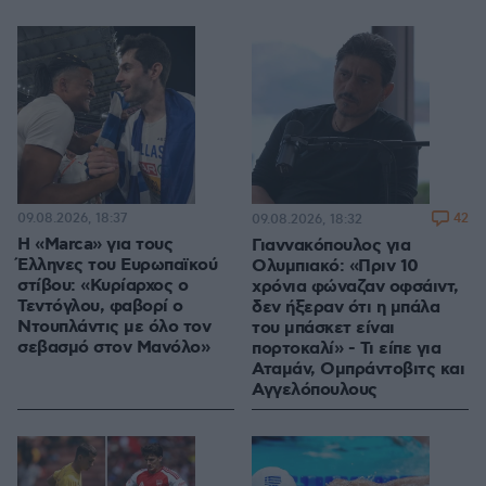
09.08.2026, 18:37
42
09.08.2026, 18:32
Η «Marca» για τους
Γιαννακόπουλος για
Έλληνες του Ευρωπαϊκού
Ολυμπιακό: «Πριν 10
στίβου: «Κυρίαρχος ο
χρόνια φώναζαν οφσάιντ,
Τεντόγλου, φαβορί ο
δεν ήξεραν ότι η μπάλα
Ντουπλάντις με όλο τον
του μπάσκετ είναι
σεβασμό στον Μανόλο»
πορτοκαλί» - Τι είπε για
Αταμάν, Ομπράντοβιτς και
Αγγελόπουλους