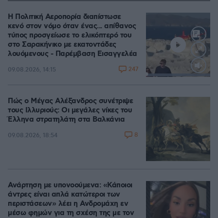
Η Πολιτική Αεροπορία διαπίστωσε
κενό στον νόμο όταν ένας... απίθανος
τύπος προσγείωσε το ελικόπτερό του
στο Σαρακήνικο με εκατοντάδες
λουόμενους - Παρέμβαση Εισαγγελέα
247
09.08.2026, 14:15
Loaded
:
100.00%
Πώς ο Μέγας Αλέξανδρος συνέτριψε
τους Ιλλυριούς: Οι μεγάλες νίκες του
Έλληνα στρατηλάτη στα Βαλκάνια
8
09.08.2026, 18:54
Ανάρτηση με υπονοούμενα: «Κάποιοι
άντρες είναι απλά κατώτεροι των
περιστάσεων» λέει η Ανδρομάχη εν
μέσω φημών για τη σχέση της με τον