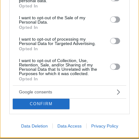
personal data.
Βίντεο: Στις Μαλδίβες η Ιωάννα Τούνη
grant or deny consent to Google and its third-party tags to
Opted In
μετά το νοσοκομείο, η υποδοχή με
use your data for below specified purposes in below Google
μουσική
consent section.
I want to opt-out of the Sale of my
Personal Data.
18
09.08.2026, 18:00
Opted In
I want to opt-out of processing my
Personal Data for Targeted Advertising.
Opted In
Games
I want to opt-out of Collection, Use,
Retention, Sale, and/or Sharing of my
Personal Data that Is Unrelated with the
Purposes for which it was collected.
Opted In
Google consents
CONFIRM
Northern Heights
Candy Bub
Cut The Rope
Data Deletion
Data Access
Privacy Policy
ΔΕΙΤΕ ΟΛΑ ΤΑ GAMES