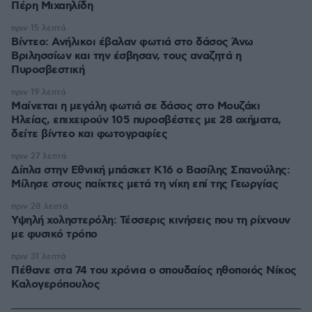
Πέρη Μιχαηλίδη
πριν 15 λεπτά
Βίντεο: Ανήλικοι έβαλαν φωτιά στο δάσος Άνω
Βριλησσίων και την έσβησαν, τους αναζητά η
Πυροσβεστική
πριν 19 λεπτά
Μαίνεται η μεγάλη φωτιά σε δάσος στο Μουζάκι
Ηλείας, επιχειρούν 105 πυροσβέστες με 28 οχήματα,
δείτε βίντεο και φωτογραφίες
πριν 27 λεπτά
Δίπλα στην Εθνική μπάσκετ Κ16 ο Βασίλης Σπανούλης:
Μίλησε στους παίκτες μετά τη νίκη επί της Γεωργίας
πριν 28 λεπτά
Υψηλή χοληστερόλη: Τέσσερις κινήσεις που τη ρίχνουν
με φυσικό τρόπο
πριν 31 λεπτά
Πέθανε στα 74 του χρόνια ο σπουδαίος ηθοποιός Νίκος
Καλογερόπουλος