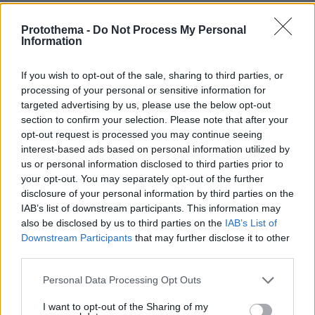
08.07.2026, 16:08
Θυμώνουν έτσι οι καλοί χριστιανοί Νίκο μου;
Protothema -
Do Not Process My Personal
Information
ΑΠΑΝΤΗΣΗ
If you wish to opt-out of the sale, sharing to third parties, or
Αυτη
processing of your personal or sensitive information for
08.07.2026, 15:22
targeted advertising by us, please use the below opt-out
Ηθελε να γινει ηγουμενη σε μονη καλογερων
section to confirm your selection. Please note that after your
opt-out request is processed you may continue seeing
ΑΠΑΝΤΗΣΗ
interest-based ads based on personal information utilized by
us or personal information disclosed to third parties prior to
Κι εσείς το.. κενό
your opt-out. You may separately opt-out of the further
disclosure of your personal information by third parties on the
08.07.2026, 15:17
IAB’s list of downstream participants. This information may
Προσβαλλατε τον Έλληνα Φρέντι Μέρκιουρι;;
also be disclosed by us to third parties on the
IAB’s List of
Ντροπής πράγματα 😂😂
Downstream Participants
that may further disclose it to other
ΑΠΑΝΤΗΣΗ
third parties.
Please note that this website/app uses one or more Google
Personal Data Processing Opt Outs
services and may gather and store information including but
not limited to your visit or usage behaviour. You may click to
I want to opt-out of the Sharing of my