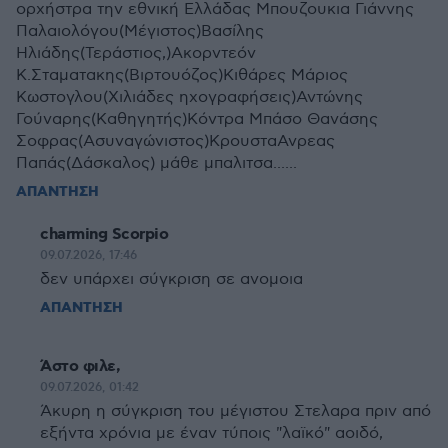
ορχήστρα την εθνική Ελλάδας Μπουζουκια Γιάννης
Παλαιολόγου(Μέγιστος)Βασίλης
Ηλιάδης(Τεράστιος,)Ακορντεόν
Κ.Σταματακης(Βιρτουόζος)Κιθάρες Μάριος
Κωστογλου(Χιλιάδες ηχογραφήσεις)Αντώνης
Γούναρης(Καθηγητής)Κόντρα Μπάσο Θανάσης
Σοφρας(Ασυναγώνιστος)ΚρουσταΑνρεας
Παπάς(Δάσκαλος) μάθε μπαλιτσα......
ΑΠΑΝΤΗΣΗ
charming Scorpio
09.07.2026, 17:46
δεν υπάρχει σύγκριση σε ανομοια
ΑΠΑΝΤΗΣΗ
Άστο φιλε,
09.07.2026, 01:42
Άκυρη η σύγκριση του μέγιστου Στελαρα πριν από
εξήντα χρόνια με έναν τύποις "λαϊκό" αοιδό,