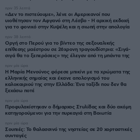
πριν 35 λεπτά
«Δεν το πιστεύουμε», λένε οι Αμερικανοί που
υιοθέτησαν τον Αφγανό στη Λέσβο - Η αρχική εκδοχή
για το φονικό στην Κυψέλη και η σιωπή στην απολογία
πριν 38 λεπτά
Οργή στο Περού για το βίντεο της σεξουαλικής
επίθεσης μαέστρου σε 26χρονη τραγουδίστρια: «Σιγά-
σιγά θα το ξεπεράσεις» της έλεγαν από τη μπάντα της
πριν μία ώρα
Η Μαρία Μενούνος φόρεσε μπικίνι με τα χρώματα της
ελληνικής σημαίας και έκανε απολογισμό του
καλοκαιριού της στην Ελλάδα: Ένα ταξίδι που δεν θα
ξεχάσω ποτέ
πριν μία ώρα
Προφυλακίστηκαν ο δήμαρχος Στυλίδας και δύο ακόμη
κατηγορούμενοι για την πυρκαγιά στη Βοιωτία
πριν μία ώρα
Σουπιές: Το θαλασσινό της νηστείας σε 20 χορταστικές
συνταγές