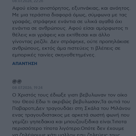
08.07.2026, 22:26
Αφού είσαι ανιστόρητος, εξυπνάκιας, και ανόητος.
Με μια τεράστια διαφορά όμως, σύμφωνα με τας
γραφάς, στράφηκε ενάντια σε υλικά αγαθά όχι
ενάντια σε ανθρώπους. Αφού είσαι αμόρφωτος τι
θέλεις και γράφεις και εκτίθεσαι και άλλο
γίνοντας ρεζίλι. Δεν στράφηκε, ούτε προπηλάκισε
ανθρώπους, εκτός άμα πιστεύεις τι βλέπεις σε
εμπορικές ταινίες σκηνοθετημένες.
ΑΠΑΝΤΗΣΗ
@@
08.07.2026, 19:24
Ο Χριστός τους έδιωξε γιατι βεβυλωναν τον οίκο
του Θεού.Εδω τι ακριβώς βεβυλωσαν;Τα αυτιά του
Παβαροτι;Δεν τραγουδάει στη Σκάλα του Μιλάνου
ενας τραγουδιστακος με αρκετά σωστή φωνή που
γεμίζει γηπεδακια και μπουζουξιδικα είναι.Τιποτα
περισσότερο τίποτα λιγότερο.Οπότε δεν έχουμε
να ζηλέψουμε κάτι μαλλον εσυ ζηλεύεις τους