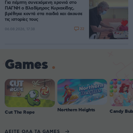
Για πέμπτη συνεχόμενη χρονιά στο
ΠΑΓΝΗ ο Βλαδίμηρος Κυριακίδης,
βρέθηκε κοντά στα παιδιά και άκουσε
τις ιστορίες τους
22
06.08.2026, 17:38
Games
Northern Heights
Candy Bub
Cut The Rope
ΔΕΙΤΕ ΟΛΑ ΤΑ GAMES