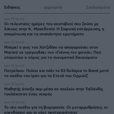
Ειδήσεις
Δημοφιλή
Σχολιασμένα
πριν 10 λεπτά
Οι τελευταίες ημέρες του κουταβιού που ζούσε με
λύκους στην Κ. Μακεδονία: Η ξαφνική κατάρρευση, η
απομόνωση και τα αναπάντητα ερωτήματα
πριν 12 λεπτά
Μπορεί ο γιος του Χατζιδάκι να απαγορεύσει στον
Μητσιά να τραγουδάει τον «Γιάννη τον φονιά»; Πού
σταματάει ο νόμος για τα πνευματικά δικαιώματα
πριν 15 λεπτά
Πετρέλαιο: Πιάνει και πάλι τα 83 δολάρια το Brent μετά
το σχέδιο του Ιράν για τα Στενά του Ορμούζ
πριν 17 λεπτά
Μαθητής άνοιξε πυρ μέσα σε σχολείο στην Ταϊλάνδη,
τουλάχιστον ένας νεκρός
πριν 34 λεπτά
Το νέο σχέδιο για τη βιομηχανία: Οι μεταρρυθμίσεις, οι
επενδύσεις και οι νέες προτεραιότητες