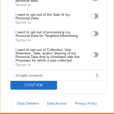
personal data.
έλα
grant or deny consent to Google and its third-party tags to
Opted In
use your data for below specified purposes in below Google
08.07.2026, 15:07
consent section.
Νίκο μου το παράχεσες με τους εκνευρισμούς σου
I want to opt-out of the Sale of my
Personal Data.
στις πίστες και τις συναυλίες...κάνε κράτει ρε αγόρι,τα
Opted In
παιδιά που συνεργάζεσαι είναι άνθρωποι και
κουράζονται περισσότερο από εσένα με το στήσε -
I want to opt-out of processing my
Personal Data for Targeted Advertising.
ξέστησε σε κάθε συναυλία και όταν εσύ κοιμάσαι
Opted In
αυτοί δουλεύουν για να μπορείς να
τραγουδάς.Όποιος δουλεύει κάνει λάθη.Τα ίδια σε
I want to opt-out of Collection, Use,
κάθε συναυλία,το καθιέρωσες πια...
Retention, Sale, and/or Sharing of my
Personal Data that Is Unrelated with the
ΑΠΑΝΤΗΣΗ
Purposes for which it was collected.
Opted In
koukou
Google consents
08.07.2026, 14:56
CONFIRM
Αν η τότε ΑΑΔΕ έκανε ελέγχους στα μπουζούκια το
2000, θα είχαμε γλυτώσει τουλάχιστον δυο μνημόνια
... πλέον κάνει κάποιους δειγματοληπτικά (επιλεκτικά
?), καλό να έκανε και έναν έλεγχο πόθεν έσχες σε
Data Deletion
Data Access
Privacy Policy
βάθος 40ετίας ...