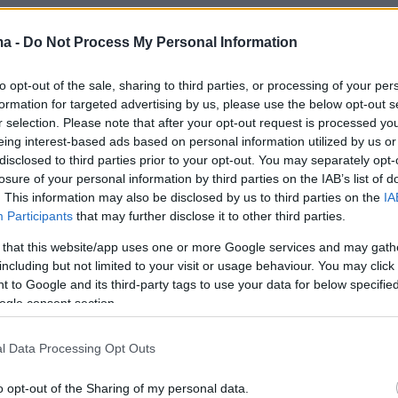
λος του αγώνα όλο το γήπεδο τον έβρισε ξανά
ma -
Do Not Process My Personal Information
νας προπονητής απάντησε με thumbs up μέχρι
to opt-out of the sale, sharing to third parties, or processing of your per
η φυσούνα.
formation for targeted advertising by us, please use the below opt-out s
r selection. Please note that after your opt-out request is processed y
eing interest-based ads based on personal information utilized by us or
disclosed to third parties prior to your opt-out. You may separately opt-
losure of your personal information by third parties on the IAB’s list of
. This information may also be disclosed by us to third parties on the
IA
Participants
that may further disclose it to other third parties.
 that this website/app uses one or more Google services and may gath
including but not limited to your visit or usage behaviour. You may click 
 to Google and its third-party tags to use your data for below specifi
ogle consent section.
l Data Processing Opt Outs
o opt-out of the Sharing of my personal data.