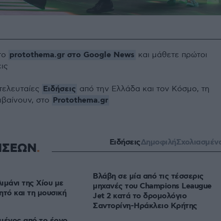
protothema.gr στο Google News
το
και μάθετε πρώτοι
εις
Ειδήσεις
 τελευταίες
από την Ελλάδα και τον Κόσμο, τη
Protothema.gr
μβαίνουν, στο
Ειδήσεις
Δημοφιλή
Σχολιασμέν
ΗΣΕΩΝ
Βλάβη σε μία από τις τέσσερις
ιμάνι της Χίου με
μηχανές του Champions Leaugue
ητό και τη μουσική
Jet 2 κατά το δρομολόγιο
Σαντορίνη-Ηράκλειο Κρήτης
μένος από το έργο