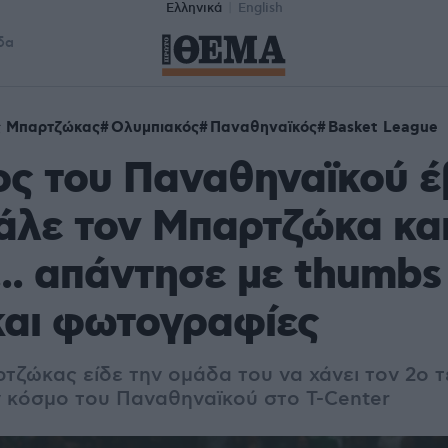
Ελληνικά
English
δα
ς Μπαρτζώκας
Ολυμπιακός
Παναθηναϊκός
Basket League
ς του Παναθηναϊκού έ
άλε τον Μπαρτζώκα κα
... απάντησε με thumbs
και φωτογραφίες
ζώκας είδε την ομάδα του να χάνει τον 2ο τελ
 κόσμο του Παναθηναϊκού στο T-Center