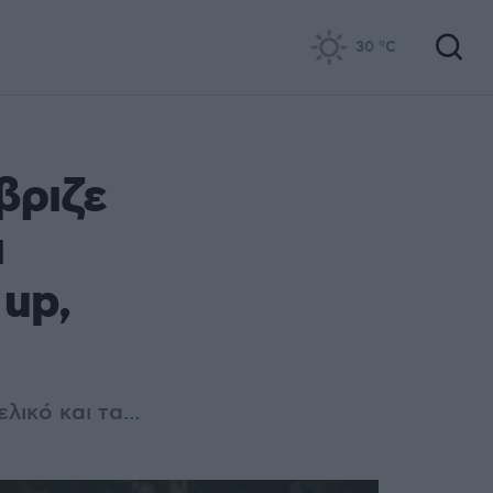
30
°C
βριζε
ι
 up,
ικό και τα...