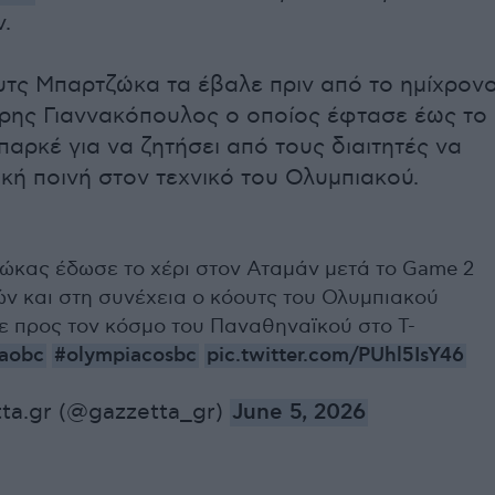
ν.
υτς Μπαρτζώκα τα έβαλε πριν από το ημίχρον
τρης Γιαννακόπουλος ο οποίος έφτασε έως το
παρκέ για να ζητήσει από τους διαιτητές να
ική ποινή στον τεχνικό του Ολυμπιακού.
κας έδωσε το χέρι στον Αταμάν μετά το Game 2
ών και στη συνέχεια ο κόουτς του Ολυμπιακού
 προς τον κόσμο του Παναθηναϊκού στο T-
aobc
#olympiacosbc
pic.twitter.com/PUhl5IsY46
ta.gr (@gazzetta_gr)
June 5, 2026