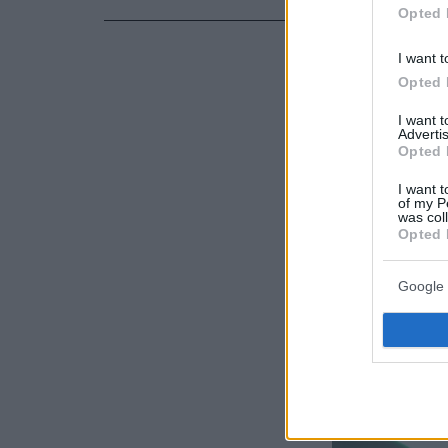
Opted 
I want t
Opted 
I want 
Advertis
Opted 
I want t
of my P
was col
Opted 
Google 