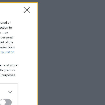
sonal or
ection to
ou may
 personal
out of the
 downstream
B’s List of
er and store
to grant or
ed purposes