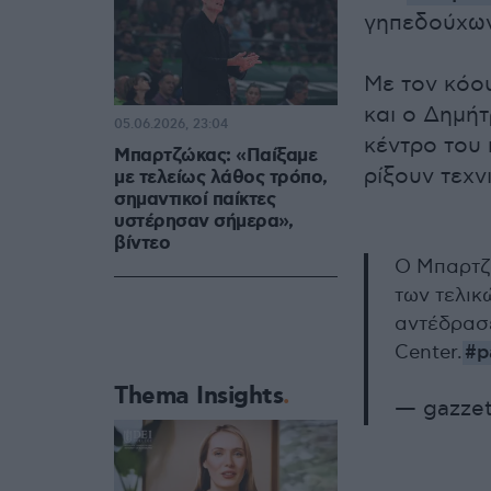
γηπεδούχω
Με τον κόο
και ο Δημή
05.06.2026, 23:04
κέντρο του 
Μπαρτζώκας: «Παίξαμε
ρίξουν τεχν
με τελείως λάθος τρόπο,
σημαντικοί παίκτες
υστέρησαν σήμερα»,
βίντεο
Ο Μπαρτζώ
των τελικ
αντέδρασε
Center.
#p
Thema Insights
— gazzet