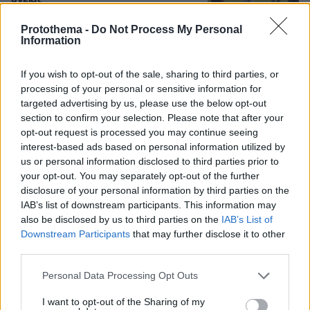
υγείας
21
08.08.2026, 17:38
Protothema -
Do Not Process My Personal
Information
Συνετρίβη πυροσβεστικό ελικόπτερο
If you wish to opt-out of the sale, sharing to third parties, or
ενώ επιχειρούσε σε μεγάλη δασική
processing of your personal or sensitive information for
πυρκαγιά στη Γιούτα
targeted advertising by us, please use the below opt-out
1
08.08.2026, 09:34
section to confirm your selection. Please note that after your
opt-out request is processed you may continue seeing
interest-based ads based on personal information utilized by
us or personal information disclosed to third parties prior to
your opt-out. You may separately opt-out of the further
Μαρία Εκμεκτσίογλου: Ζω καθημερινά
disclosure of your personal information by third parties on the
θαύματα, πρώτα είναι ο Θεός και μετά
IAB’s list of downstream participants. This information may
οι γιοι μου
also be disclosed by us to third parties on the
IAB’s List of
Downstream Participants
that may further disclose it to other
22
08.08.2026, 11:48
third parties.
Please note that this website/app uses one or more Google
Personal Data Processing Opt Outs
services and may gather and store information including but
not limited to your visit or usage behaviour. You may click to
I want to opt-out of the Sharing of my