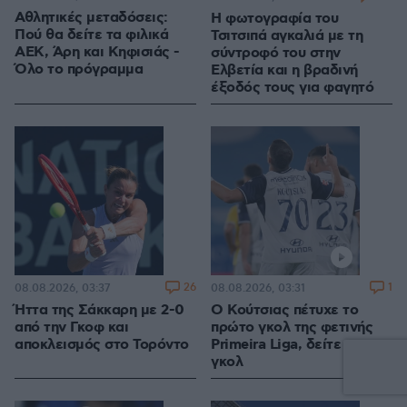
Αθλητικές μεταδόσεις:
Η φωτογραφία του
Πού θα δείτε τα φιλικά
Τσιτσιπά αγκαλιά με τη
ΑΕΚ, Άρη και Κηφισιάς -
σύντροφό του στην
Όλο το πρόγραμμα
Ελβετία και η βραδινή
έξοδός τους για φαγητό
26
1
08.08.2026, 03:37
08.08.2026, 03:31
Ήττα της Σάκκαρη με 2-0
Ο Κούτσιας πέτυχε το
από την Γκοφ και
πρώτο γκολ της φετινής
αποκλεισμός στο Τορόντο
Primeira Liga, δείτε το
γκολ