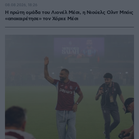
08.08.2026, 18:26
Η πρώτη ομάδα του Λιονέλ Μέσι, η Νιούελς Ολντ Μπόις
«αποχαιρέτησε» τον Χόρχε Μέσι