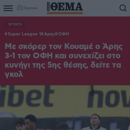
Games
SPORTS
Super League 1
Άρης
ΟΦΗ
Με σκόρερ τον Κουαμέ ο Άρης
3-1 τον ΟΦΗ και συνεχίζει στο
κυνήγι της 5ης θέσης, δείτε τα
γκολ