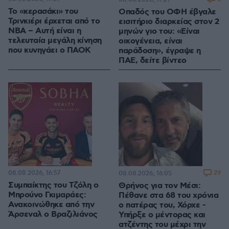
Το «κερασάκι» του
Οπαδός του ΟΦΗ έβγαλε
Τρινκιέρι έρχεται από το
εισιτήριο διαρκείας στον 2
NBA – Αυτή είναι η
μηνών γιο του: «Είναι
τελευταία μεγάλη κίνηση
οικογένεια, είναι
που κυνηγάει ο ΠΑΟΚ
παράδοση», έγραψε η
ΠΑΕ, δείτε βίντεο
08.08.2026, 16:57
29
08.08.2026, 16:05
Συμπαίκτης του Τζόλη ο
Θρήνος για τον Μέσι:
Μπρούνο Γκιμαράες:
Πέθανε στα 68 του χρόνια
Ανακοινώθηκε από την
ο πατέρας του, Χόρχε -
Άρσεναλ ο Βραζιλιάνος
Υπήρξε ο μέντορας και
ατζέντης του μέχρι την