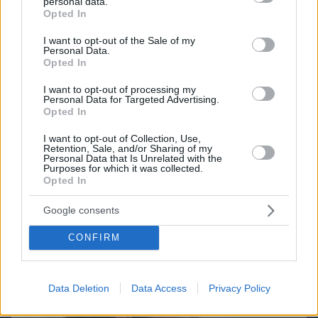
personal data.
grant or deny consent to Google and its third-party tags to
Games
Opted In
use your data for below specified purposes in below Google
consent section.
I want to opt-out of the Sale of my
Personal Data.
Opted In
I want to opt-out of processing my
Personal Data for Targeted Advertising.
Opted In
Northern Heights
Candy Bub
Cut The Rope
I want to opt-out of Collection, Use,
Retention, Sale, and/or Sharing of my
Personal Data that Is Unrelated with the
Purposes for which it was collected.
Opted In
ΔΕΙΤΕ ΟΛΑ ΤΑ GAMES
Best of Network
Google consents
CONFIRM
Data Deletion
Data Access
Privacy Policy