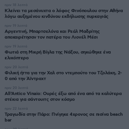
πριν 18 λεπτά
Κλείνει τα μεσάνυχτα ο λόφος Φινόπουλου στην Αθήνα
λόγω αυξημένου κινδύνου εκδήλωσης πυρκαγιάς
πριν 19 λεπτά
Αργεντινή, Μπαρτσελόνα και Ρεάλ Μαδρίτης
αποχαιρέτησαν τον πατέρα του Λιονέλ Μέσι
πριν 19 λεπτά
Φωτιά στη Μικρή Βίγλα της Νάξου, σηκώθηκε ένα
ελικόπτερο
πριν 20 λεπτά
Φιλική ήττα για την Χαλ στο ντεμπούτο του Τζολάκη, 2-
0 από την Άϊντραχτ
πριν 20 λεπτά
All’Antico Vinaio: Ουρές έξω από ένα από τα καλύτερα
στέκια για σάντουιτς στον κόσμο
πριν 22 λεπτά
Τραγωδία στην Πάρο: Πνίγηκε 4χρονος σε πισίνα beach
bar