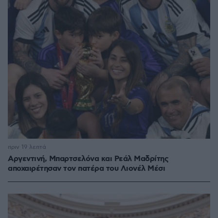
πριν 19 λεπτά
Αργεντινή, Μπαρτσελόνα και Ρεάλ Μαδρίτης
αποχαιρέτησαν τον πατέρα του Λιονέλ Μέσι