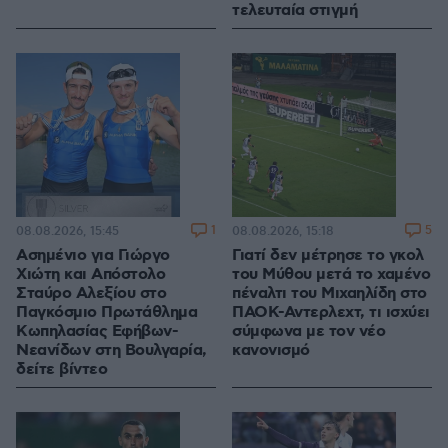
τελευταία στιγμή
1
5
08.08.2026, 15:45
08.08.2026, 15:18
Ασημένιο για Γιώργο
Γιατί δεν μέτρησε το γκολ
Χιώτη και Απόστολο
του Μύθου μετά το χαμένο
Σταύρο Αλεξίου στο
πέναλτι του Μιχαηλίδη στο
Παγκόσμιο Πρωτάθλημα
ΠΑΟΚ-Αντερλεχτ, τι ισχύει
Κωπηλασίας Εφήβων-
σύμφωνα με τον νέο
Νεανίδων στη Βουλγαρία,
κανονισμό
δείτε βίντεο