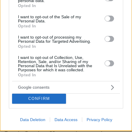
personal data.
grant or deny consent to Google and its third-party tags to
Πώς η Πυροσβεστική διέσωσε πολίτες στη μεγάλη
Opted In
use your data for below specified purposes in below Google
φωτιά της Αττικοβοιωτίας, περισσότερα από 250 άτομα
απομακρύνθηκαν δια θαλάσσης, φωτογραφίες και
consent section.
I want to opt-out of the Sale of my
βίντεο
Personal Data.
Opted In
πριν 13 λεπτά
Ανάλυση: Γιατί ο αρχηγός των αμερικανικών Ενόπλων
I want to opt-out of processing my
Personal Data for Targeted Advertising.
Δυνάμεων ψάχνει απεμπλοκή από το Ιράν - Οι φόβοι για
Opted In
μια νέα κλιμάκωση και οι ελλείψεις σε πυρομαχικά
I want to opt-out of Collection, Use,
πριν 15 λεπτά
Retention, Sale, and/or Sharing of my
Τέσσερις συλλήψεις για ναρκωτικά σε Κέρκυρα και
Personal Data that Is Unrelated with the
Λευκάδα
Purposes for which it was collected.
Opted In
πριν 20 λεπτά
Διακοπές στην Πάτμο: Βουτιές στις ωραιότερες
Google consents
παραλίες της
CONFIRM
πριν 30 λεπτά
Χοληστερόλη: Πέντε κινήσεις ματ για να την ρίξετε
χαμηλά
Data Deletion
Data Access
Privacy Policy
πριν 32 λεπτά
Για αμύθητο συμβόλαιο του Σαλάχ γράφουν στην