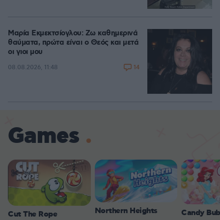
Μαρία Εκμεκτσίογλου: Ζω καθημερινά
θαύματα, πρώτα είναι ο Θεός και μετά
οι γιοι μου
14
08.08.2026, 11:48
Games
Northern Heights
Candy Bub
Cut The Rope