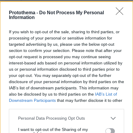
Protothema -
Do Not Process My Personal
Information
ΡΟΗ ΕΙΔΗΣΕΩΝ
If you wish to opt-out of the sale, sharing to third parties, or
Ειδήσεις
Δημοφιλή
Σχολιασμένα
processing of your personal or sensitive information for
targeted advertising by us, please use the below opt-out
section to confirm your selection. Please note that after your
πριν 6 λεπτά
Προληπτική ανάκληση παρτίδας μαρμελάδας φράουλα
opt-out request is processed you may continue seeing
Bonne Maman
interest-based ads based on personal information utilized by
us or personal information disclosed to third parties prior to
πριν 7 λεπτά
your opt-out. You may separately opt-out of the further
Δοκιμάζουμε το SYM Joymax Z3i - Πόσο κοστίζει στην
disclosure of your personal information by third parties on the
Ελλάδα;
IAB’s list of downstream participants. This information may
also be disclosed by us to third parties on the
IAB’s List of
πριν 10 λεπτά
Τελικά τι είναι το κουσκούς: Δημητριακό ή ζυμαρικό;
Downstream Participants
that may further disclose it to other
third parties.
πριν 10 λεπτά
Το κόλπο για να ανοίγουν και να κλείνουν εύκολα τα
Please note that this website/app uses one or more Google
Personal Data Processing Opt Outs
πλαστικά μπουκάλια με το νερό
services and may gather and store information including but
not limited to your visit or usage behaviour. You may click to
I want to opt-out of the Sharing of my
πριν 11 λεπτά