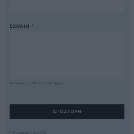
ΣΧΌΛΙΟ *
Απομένουν
2500
χαρακτήρες
* Υποχρεωτικά πεδία