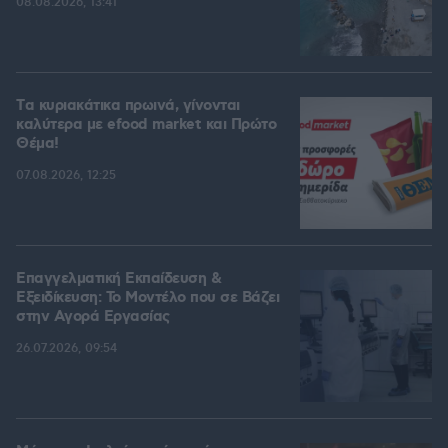
08.08.2026, 13:41
Tα κυριακάτικα πρωινά, γίνονται
καλύτερα με efood market και Πρώτο
Θέμα!
07.08.2026, 12:25
Επαγγελματική Εκπαίδευση &
Εξειδίκευση: Το Mοντέλο που σε Bάζει
στην Aγορά Eργασίας
26.07.2026, 09:54