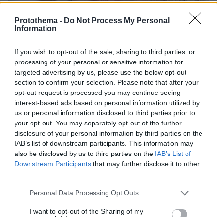
Protothema -
Do Not Process My Personal
Information
If you wish to opt-out of the sale, sharing to third parties, or
processing of your personal or sensitive information for
targeted advertising by us, please use the below opt-out
10.08.2026, 14:19
section to confirm your selection. Please note that after your
Κόμμα Καρυστιανού: Γιατί χάνεται μέσα σε δύο
opt-out request is processed you may continue seeing
μήνες η «Ελπίδα» της προέδρου Μαρίας
interest-based ads based on personal information utilized by
us or personal information disclosed to third parties prior to
your opt-out. You may separately opt-out of the further
disclosure of your personal information by third parties on the
IAB’s list of downstream participants. This information may
also be disclosed by us to third parties on the
IAB’s List of
Downstream Participants
that may further disclose it to other
third parties.
Please note that this website/app uses one or more Google
Personal Data Processing Opt Outs
services and may gather and store information including but
not limited to your visit or usage behaviour. You may click to
I want to opt-out of the Sharing of my