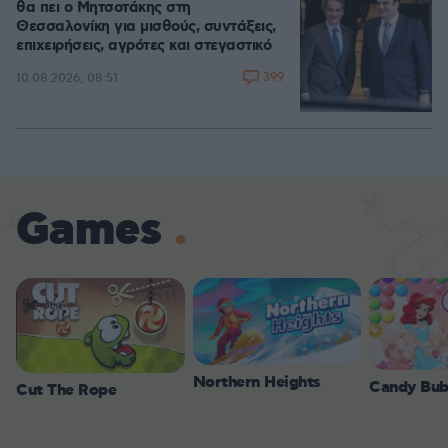
θα πει ο Μητσοτάκης στη
Θεσσαλονίκη για μισθούς, συντάξεις,
επιχειρήσεις, αγρότες και στεγαστικό
399
10.08.2026, 08:51
Games
Northern Heights
Candy Bub
Cut The Rope