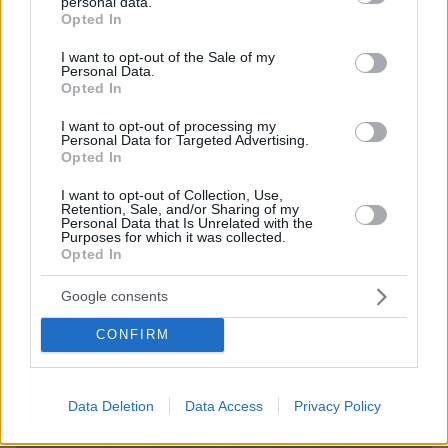
personal data.
grant or deny consent to Google and its third-party tags to
Opted In
use your data for below specified purposes in below Google
consent section.
I want to opt-out of the Sale of my
Personal Data.
Opted In
I want to opt-out of processing my
Personal Data for Targeted Advertising.
Opted In
I want to opt-out of Collection, Use,
Retention, Sale, and/or Sharing of my
Personal Data that Is Unrelated with the
Purposes for which it was collected.
10.08.2026, 11:37
Opted In
Forbes: Οι καλύτεροι προορισμοί στον κόσμο για
να ζήσεις μετά την σύνταξη, ανάμεσά τους και
Google consents
τέσσερις πόλεις της Ελλάδας
CONFIRM
Data Deletion
Data Access
Privacy Policy