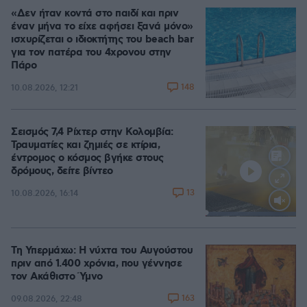
«Δεν ήταν κοντά στο παιδί και πριν
έναν μήνα το είχε αφήσει ξανά μόνο»
ισχυρίζεται ο ιδιοκτήτης του beach bar
για τον πατέρα του 4χρονου στην
Πάρο
148
10.08.2026, 12:21
Σεισμός 7,4 Ρίχτερ στην Κολομβία:
Τραυματίες και ζημιές σε κτίρια,
έντρομος ο κόσμος βγήκε στους
δρόμους, δείτε βίντεο
13
10.08.2026, 16:14
Loaded
:
100.00%
Τη Υπερμάχω: Η νύχτα του Αυγούστου
πριν από 1.400 χρόνια, που γέννησε
τον Ακάθιστο Ύμνο
163
09.08.2026, 22:48