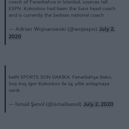
coach of Fenerbahce in Istanbul, sources tell
ESPN. Kokoskov had been the Suns head coach
and is currently the Serbian national coach.
— Adrian Wojnarowski (@wojespn)
July 2,
2020
beIN SPORTS SON DAKİKA: Fenerbahçe Beko,
Sırp koç Igor Kokoskov ile üç yıllık anlaşmaya
vardı.
— İsmail Şenol (@ismailsenol)
July 2, 2020