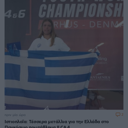
2
πριν μία ώρα
Ιστιοπλοΐα: Τέσσερα μετάλλια για την Ελλάδα στο
Παγκόσμιο πρωτάθλημα ILCA 4