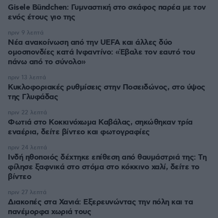
Gisele Bündchen: Γυμναστική στο σκάφος παρέα με τον
ενός έτους γιο της
πριν 9 λεπτά
Νέα ανακοίνωση από την UEFA και άλλες δύο
ομοσπονδίες κατά Ινφαντίνο: «Έβαλε τον εαυτό του
πάνω από το σύνολο»
πριν 13 λεπτά
Κυκλοφοριακές ρυθμίσεις στην Ποσειδώνος, στο ύψος
της Γλυφάδας
πριν 22 λεπτά
Φωτιά στο Κοκκινόχωμα Καβάλας, σηκώθηκαν τρία
εναέρια, δείτε βίντεο και φωτογραφίες
πριν 24 λεπτά
Ινδή ηθοποιός δέχτηκε επίθεση από θαυμάστριά της: Τη
φίλησε ξαφνικά στο στόμα στο κόκκινο χαλί, δείτε το
βίντεο
πριν 27 λεπτά
Διακοπές στα Χανιά: Εξερευνώντας την πόλη και τα
πανέμορφα χωριά τους