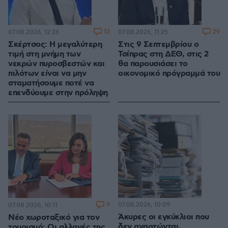
12
29
07.08.2026, 12:26
07.08.2026, 11:25
Σκέρτσος: Η μεγαλύτερη
Στις 9 Σεπτεμβρίου ο
τιμή στη μνήμη των
Τσίπρας στη ΔΕΘ, στις 2
νεκρών πυροσβεστών και
θα παρουσιάσει το
πιλότων είναι να μην
οικονομικό πρόγραμμά του
σταματήσουμε ποτέ να
επενδύουμε στην πρόληψη
9
07.08.2026, 10:09
07.08.2026, 10:11
Άκυρες οι εγκύκλιοι που
Νέο χωροταξικό για τον
δεν αναρτώνται,
τουρισμό: Οι αλλαγές της