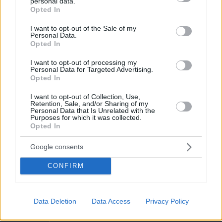
personal data.
grant or deny consent to Google and its third-party tags to
Opted In
use your data for below specified purposes in below Google
consent section.
I want to opt-out of the Sale of my
Personal Data.
Opted In
I want to opt-out of processing my
Personal Data for Targeted Advertising.
Opted In
I want to opt-out of Collection, Use,
Retention, Sale, and/or Sharing of my
Personal Data that Is Unrelated with the
Purposes for which it was collected.
Opted In
Google consents
CONFIRM
09.08.2026, 15:35
Μια βιοτεχνολόγος έχασε 10 κιλά χωρίς να
Data Deletion
Data Access
Privacy Policy
στερηθεί το αγαπημένο της φαγητό – Οι 8
συνήθειες που έκαναν τη διαφορά