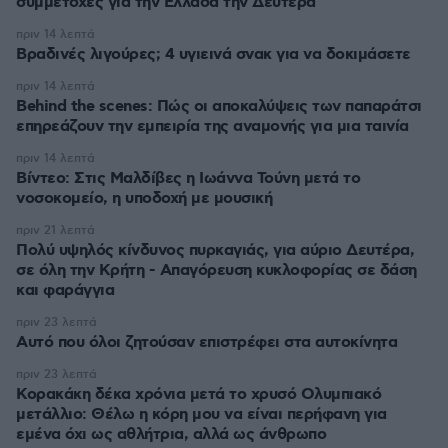
συμμετοχές για την Ελλάδα την Δευτέρα
πριν 14 λεπτά
Βραδινές λιγούρες; 4 υγιεινά σνακ για να δοκιμάσετε
πριν 14 λεπτά
Behind the scenes: Πώς οι αποκαλύψεις των παπαράτσι
επηρεάζουν την εμπειρία της αναμονής για μια ταινία
πριν 14 λεπτά
Βίντεο: Στις Μαλδίβες η Ιωάννα Τούνη μετά το
νοσοκομείο, η υποδοχή με μουσική
πριν 21 λεπτά
Πολύ υψηλός κίνδυνος πυρκαγιάς, για αύριο Δευτέρα,
σε όλη την Κρήτη - Απαγόρευση κυκλοφορίας σε δάση
και φαράγγια
πριν 23 λεπτά
Αυτό που όλοι ζητούσαν επιστρέφει στα αυτοκίνητα
πριν 23 λεπτά
Κορακάκη δέκα χρόνια μετά το χρυσό Ολυμπιακό
μετάλλιο: Θέλω η κόρη μου να είναι περήφανη για
εμένα όχι ως αθλήτρια, αλλά ως άνθρωπο