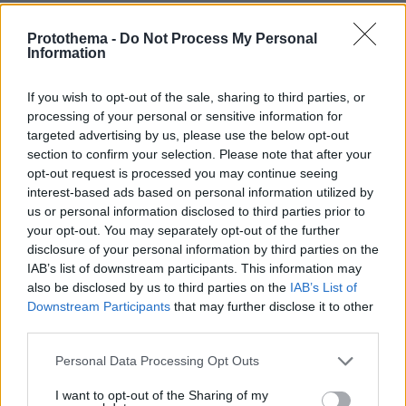
Games
Protothema -
Do Not Process My Personal
Information
If you wish to opt-out of the sale, sharing to third parties, or
processing of your personal or sensitive information for
targeted advertising by us, please use the below opt-out
section to confirm your selection. Please note that after your
opt-out request is processed you may continue seeing
Northern Heights
interest-based ads based on personal information utilized by
Candy Bub
Cut The Rope
us or personal information disclosed to third parties prior to
your opt-out. You may separately opt-out of the further
disclosure of your personal information by third parties on the
ΔΕΙΤΕ ΟΛΑ ΤΑ GAMES
IAB’s list of downstream participants. This information may
also be disclosed by us to third parties on the
IAB’s List of
Downstream Participants
that may further disclose it to other
Best of Network
third parties.
Please note that this website/app uses one or more Google
Personal Data Processing Opt Outs
services and may gather and store information including but
not limited to your visit or usage behaviour. You may click to
I want to opt-out of the Sharing of my