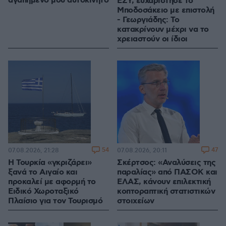
αγαπημένο μου αυτοκίνητο
ΕΣΥ, ευχαρίστησε το
Μποδοσάκειο με επιστολή
- Γεωργιάδης: Το
κατακρίνουν μέχρι να το
χρειαστούν οι ίδιοι
54
47
07.08.2026, 21:28
07.08.2026, 20:11
Η Τουρκία «γκριζάρει»
Σκέρτσος: «Αναλύσεις της
ξανά το Αιγαίο και
παραλίας» από ΠΑΣΟΚ και
προκαλεί με αφορμή το
ΕΛΑΣ, κάνουν επιλεκτική
Ειδικό Χωροταξικό
κοπτοραπτική στατιστικών
Πλαίσιο για τον Τουρισμό
στοιχείων