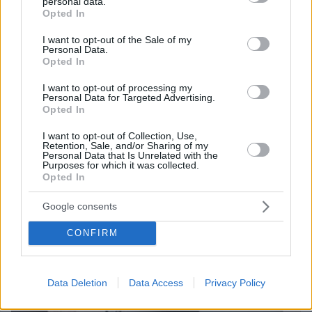
personal data.
grant or deny consent to Google and its third-party tags to
Opted In
use your data for below specified purposes in below Google
consent section.
I want to opt-out of the Sale of my
Personal Data.
Opted In
I want to opt-out of processing my
Personal Data for Targeted Advertising.
Opted In
I want to opt-out of Collection, Use,
Retention, Sale, and/or Sharing of my
Personal Data that Is Unrelated with the
Purposes for which it was collected.
Opted In
Google consents
07.08.2026, 18:22
CONFIRM
«Πόσα θέλεις για το κορίτσι;»: Τουρίστας στην
Κρήτη ζητά... τιμή για ανήλικη που κάθεται
αμέριμνη, τι καταγγέλλει ο ιδιοκτήτης επιχείρησης
Data Deletion
Data Access
Privacy Policy