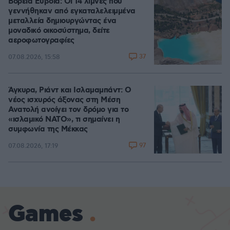
Βόρεια Εύβοια: Οι 14 λίμνες που
γεννήθηκαν από εγκαταλελειμμένα
μεταλλεία δημιουργώντας ένα
μοναδικό οικοσύστημα, δείτε
αεροφωτογραφίες
37
07.08.2026, 15:58
Άγκυρα, Ριάντ και Ισλαμαμπάντ: Ο
νέος ισχυρός άξονας στη Μέση
Ανατολή ανοίγει τον δρόμο για το
«ισλαμικό ΝΑΤΟ», τι σημαίνει η
συμφωνία της Μέκκας
97
07.08.2026, 17:19
Games