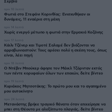
Σερβία
πριν 10 λεπτά
Φωτιά στο Στεφάνι Κορινθίας: Ενισχυθήκαν οι
δυνάμεις, 11 εναέρια στη μάχη
πριν 14 λεπτά
Χωρίς ενεργό μέτωπο η φωτιά στην Ερμακιά Κοζάνης
πριν 17 λεπτά
Κάιλι Τζένερ και Τιμοτέ Σαλαμέ δεν βιάζονται να
αρραβωνιαστούν: Τους αρέσει πολύ η σχέση τους, όπως
είναι, λέει πηγή
πριν 18 λεπτά
Ο Ντέβιν Μπούκερ άφησε τον Μάικλ Τζόρνταν εκτός
των πέντε κορυφαίων όλων των εποχών, δείτε βίντεο
πριν 19 λεπτά
Κυριάκος Μητσοτάκης: Το πρώτο μου και το αγαπημένο
μου αυτοκίνητο
πριν 24 λεπτά
Μετανάστης βρήκε τραγικό θάνατο όταν επιχείρησε να
μπει στη Θέουτα με αλεξίπτωτο πλαγιάς, δείτε βίντεο