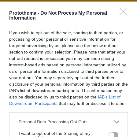
πριν 25 λεπτά
Νέες καταγγελίες στην Ελπίδα για τη Δημοκρατία:
Protothema -
Do Not Process My Personal
Information
Γρατσία, Γαλανός, Καρυστιανού και αυλικοί το
μετέτρεψαν σε φοβικό αρχηγικό κόμμα
If you wish to opt-out of the sale, sharing to third parties, or
πριν 28 λεπτά
processing of your personal or sensitive information for
Αρακλειά: Η κουζίνα που έγινε προορισμός σε ένα
targeted advertising by us, please use the below opt-out
μικρό κυκλαδίτικο καταφύγιο
section to confirm your selection. Please note that after your
opt-out request is processed you may continue seeing
ΔΕΙΤΕ ΟΛΕΣ ΤΙΣ ΕΙΔΗΣΕΙΣ
interest-based ads based on personal information utilized by
us or personal information disclosed to third parties prior to
your opt-out. You may separately opt-out of the further
disclosure of your personal information by third parties on the
IAB’s list of downstream participants. This information may
ΤΑ ΠΙΟ ΔΗΜΟΦΙΛΗ
also be disclosed by us to third parties on the
IAB’s List of
Downstream Participants
that may further disclose it to other
third parties.
Please note that this website/app uses one or more Google
Personal Data Processing Opt Outs
services and may gather and store information including but
not limited to your visit or usage behaviour. You may click to
I want to opt-out of the Sharing of my