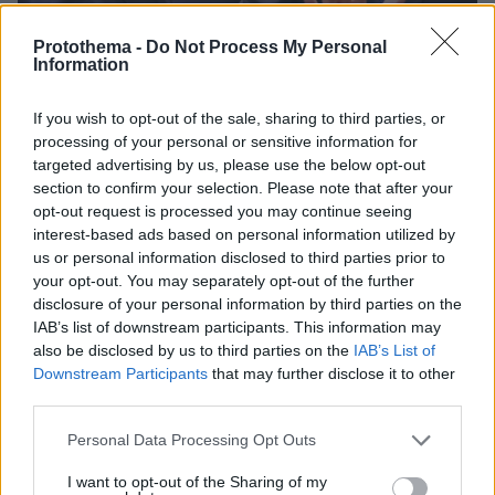
Protothema -
Do Not Process My Personal
Information
If you wish to opt-out of the sale, sharing to third parties, or
processing of your personal or sensitive information for
3
28.07.2026, 07:21
targeted advertising by us, please use the below opt-out
Στην Κύπρο ο Γκουτέρες, αναζητά διέξοδο στο
section to confirm your selection. Please note that after your
Κυπριακό λίγο πριν αποχωρήσει από τον ΟΗΕ
opt-out request is processed you may continue seeing
interest-based ads based on personal information utilized by
Με τη θητεία του να ολοκληρώνεται σε λίγους μήνες,
us or personal information disclosed to third parties prior to
ο επικεφαλής του ΟΗΕ επιδιώκει να ανοίξει ξανά τον
your opt-out. You may separately opt-out of the further
δρόμο των διαπραγματεύσεων, σε μια περίοδο
disclosure of your personal information by third parties on the
έντονου ευρωτουρκικού παρασκηνίου
IAB’s list of downstream participants. This information may
also be disclosed by us to third parties on the
IAB’s List of
Downstream Participants
that may further disclose it to other
third parties.
Please note that this website/app uses one or more Google
Personal Data Processing Opt Outs
services and may gather and store information including but
not limited to your visit or usage behaviour. You may click to
I want to opt-out of the Sharing of my