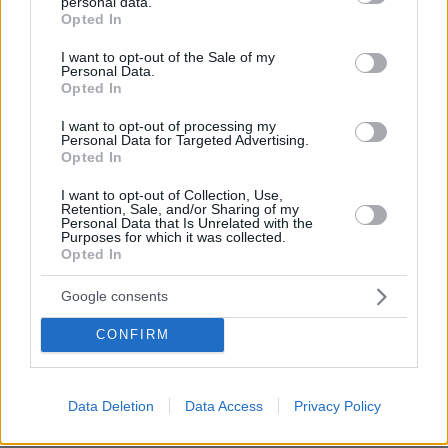
personal data.
grant or deny consent to Google and its third-party tags to
Opted In
use your data for below specified purposes in below Google
consent section.
I want to opt-out of the Sale of my
Personal Data.
Opted In
I want to opt-out of processing my
Personal Data for Targeted Advertising.
Opted In
I want to opt-out of Collection, Use,
Retention, Sale, and/or Sharing of my
Personal Data that Is Unrelated with the
Purposes for which it was collected.
Opted In
Google consents
38
25.07.2026, 12:24
CONFIRM
Μητσοτάκης σε Χριστοδουλίδη για το Κυπριακό: Έχουμε
σημαντική κινητικότητα, η Ελλάδα στέκεται στο πλευρό
της Κύπρου
Data Deletion
Data Access
Privacy Policy
Η συνάντηση στο Μέγαρο Μαξίμου
πραγματοποιήθηκε ενόψει της επικείμενης