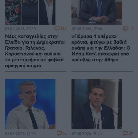
135
41
07.08.2026, 19:33
07.08.2026, 17:46
Νέες καταγγελίες στην
«Πέρασα 4 υπέροχα
Ελπίδα για τη Δημοκρατία:
χρόνια, φεύγω με βαθιά
Γρατσία, Γαλανός,
αγάπη για την Ελλάδα»: Ο
Καρυστιανού και αυλικοί
Νόαμ Κατζ αποχωρεί από
το μετέτρεψαν σε φοβικό
πρέσβης στην Αθήνα
αρχηγικό κόμμα
12
29
07.08.2026, 12:26
07.08.2026, 11:25