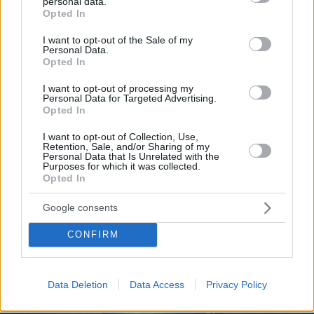
personal data.
grant or deny consent to Google and its third-party tags to
Opted In
use your data for below specified purposes in below Google
consent section.
I want to opt-out of the Sale of my
Personal Data.
08.08.2026, 16:24
Opted In
Ανεύρυσμα: Απλό τεστ του αντίχειρα προμηνύει
τον αυξημένο κίνδυνο – Γίνεται σε 1 λεπτό
I want to opt-out of processing my
Personal Data for Targeted Advertising.
Opted In
I want to opt-out of Collection, Use,
Retention, Sale, and/or Sharing of my
Personal Data that Is Unrelated with the
Purposes for which it was collected.
Opted In
Google consents
CONFIRM
Data Deletion
Data Access
Privacy Policy