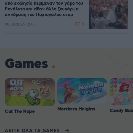
από εκκλησία περίμεναν τον γάμο του
Ρονάλντο και είδαν άλλο ζευγάρι, η
αντίδραση του Πορτογάλου σταρ
11
08.08.2026, 21:05
Games
Northern Heights
Candy Bub
Cut The Rope
ΔΕΙΤΕ ΟΛΑ ΤΑ GAMES