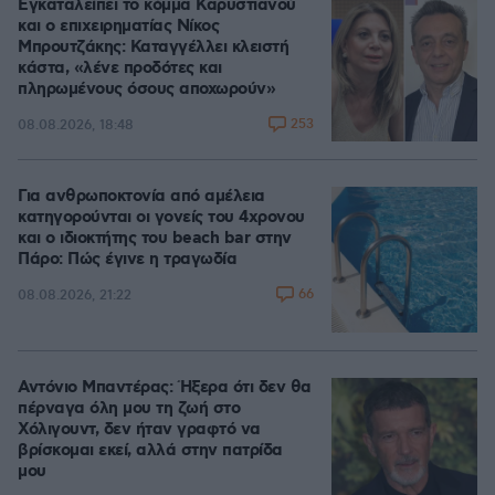
Εγκαταλείπει το κόμμα Καρυστιανού
και ο επιχειρηματίας Νίκος
Μπρουτζάκης: Καταγγέλλει κλειστή
κάστα, «λένε προδότες και
πληρωμένους όσους αποχωρούν»
253
08.08.2026, 18:48
Για ανθρωποκτονία από αμέλεια
κατηγορούνται οι γονείς του 4χρονου
και ο ιδιοκτήτης του beach bar στην
Πάρο: Πώς έγινε η τραγωδία
66
08.08.2026, 21:22
Αντόνιο Μπαντέρας: Ήξερα ότι δεν θα
πέρναγα όλη μου τη ζωή στο
Χόλιγουντ, δεν ήταν γραφτό να
βρίσκομαι εκεί, αλλά στην πατρίδα
μου