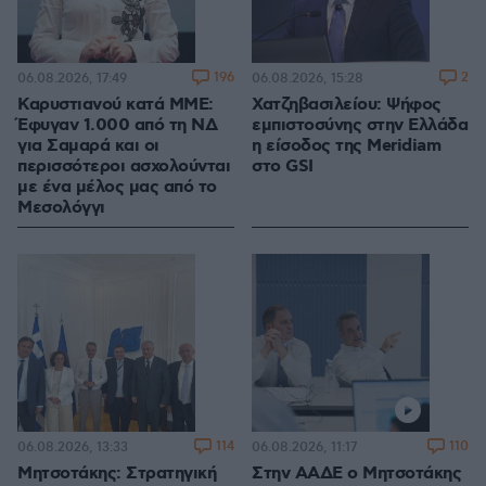
196
2
06.08.2026, 17:49
06.08.2026, 15:28
Καρυστιανού κατά ΜΜΕ:
Χατζηβασιλείου: Ψήφος
Έφυγαν 1.000 από τη ΝΔ
εμπιστοσύνης στην Ελλάδα
για Σαμαρά και οι
η είσοδος της Meridiam
περισσότεροι ασχολούνται
στο GSI
με ένα μέλος μας από το
Μεσολόγγι
114
110
06.08.2026, 13:33
06.08.2026, 11:17
Μητσοτάκης: Στρατηγική
Στην ΑΑΔΕ ο Μητσοτάκης