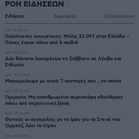
ΡΟΗ ΕΙΔΗΣΕΩΝ
Ειδήσεις
Δημοφιλή
Σχολιασμένα
πριν 8 λεπτά
Πολύτεκνες οικογένειες: Μόλις 23.097 στην Ελλάδα –
Πόσες έχουν πάνω από 6 παιδιά
πριν 9 λεπτά
Δύο θάνατοι λουομένων το Σάββατο σε Λέσβο και
Σιθωνία
πριν 23 λεπτά
Μαγειρεύουμε με αυγά: 7 συνταγές που …τα σπάνε
πριν 27 λεπτά
Γερμανία: Μη επανδρωμένα αεροσκάφη εθεάθησαν
πάνω από στρατιωτική βάση
πριν 29 λεπτά
Θετικές οι συνομιλίες με το Ιράν για τα Στενά του
Ορμούζ, λέει το Ομάν
πριν 41 λεπτά