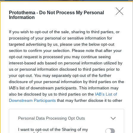
Protothema -
Do Not Process My Personal
Information
If you wish to opt-out of the sale, sharing to third parties, or
processing of your personal or sensitive information for
targeted advertising by us, please use the below opt-out
section to confirm your selection. Please note that after your
opt-out request is processed you may continue seeing
interest-based ads based on personal information utilized by
us or personal information disclosed to third parties prior to
your opt-out. You may separately opt-out of the further
disclosure of your personal information by third parties on the
IAB’s list of downstream participants. This information may
also be disclosed by us to third parties on the
IAB’s List of
09.08.2026, 14:39
Downstream Participants
that may further disclose it to other
Σκέρτσος: «Στατιστική παγίδα» το ότι 7 στους 10
third parties.
έχουν καταθέσεις κάτω από 1.000 ευρώ, τι
Please note that this website/app uses one or more Google
δείχνουν τα στοιχεία
Personal Data Processing Opt Outs
services and may gather and store information including but
not limited to your visit or usage behaviour. You may click to
I want to opt-out of the Sharing of my