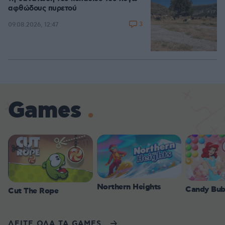
αφθώδους πυρετού
3
09.08.2026, 12:47
Games
Northern Heights
Candy Bub
Cut The Rope
ΔΕΙΤΕ ΟΛΑ ΤΑ GAMES