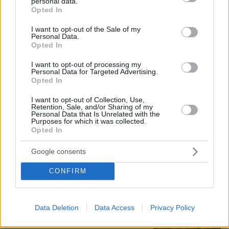
personal data.
Σκιάθος: 15χρονος κατήγγειλε 17χρονο
grant or deny consent to Google and its third-party tags to
Opted In
για κατ' εξακολούθηση βιασμό και
use your data for below specified purposes in below Google
εκβιασμό με βίντεο, τι περιέγραψε στις
consent section.
I want to opt-out of the Sale of my
Αρχές
Personal Data.
Opted In
34
09.08.2026, 16:54
I want to opt-out of processing my
Personal Data for Targeted Advertising.
Opted In
Ο Καρέτσας άνοιξε λογαριασμό με τη
I want to opt-out of Collection, Use,
Ντόρτμουντ με απίστευτη γκολάρα
Retention, Sale, and/or Sharing of my
κόντρα στην Άρσεναλ του Τζόλη,
Personal Data that Is Unrelated with the
Purposes for which it was collected.
δείτε βίντεο
Opted In
10
09.08.2026, 17:09
Google consents
CONFIRM
Ανάρτηση με υπονοούμενα: «Κάποιοι
άντρες είναι απλά κατώτεροι των
περιστάσεων» λέει η Ανδρομάχη εν
Data Deletion
Data Access
Privacy Policy
μέσω φημών για τη σχέση της με τον
Γιώργο Λιβάνη