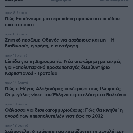
πριν 8 λεπτά
Πώς θα κάνουμε μια περιποίηση προσώπου επιπέδου
σπα στο σπίτι
πριν 8 λεπτά
Σπιτικό προζύμι: Οδηγός για αρχάριους και μη – Η
διαδικασία, η χρήση, η συντήρηση
πριν 11 λεπτά
Ελπίδα για τη Δημοκρατία: Νέα αποχώρηση με αιχμές
για «απολυταρχικά προσωποπαγές διευθυντήριο
Καρυστιανού - Γρατσία»
πριν 14 λεπτά
Πώς ο Μέγας Αλέξανδρος συνέτριψε τους Ιλλυριούς:
Οι μεγάλες νίκες του Έλληνα στρατηλάτη στα Βαλκάνια
πριν 18 λεπτά
Θάλασσα για δισεκατομμυριούχους: Πώς θα κινηθεί η
αγορά των υπερπολυτελών γιοτ έως το 2032
πριν 18 λεπτά
Σαλμονέλα: 6 τρόφιμα που χρειάζονται τη μεγαλύτερη