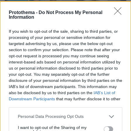
Protothema -
Do Not Process My Personal
Information
If you wish to opt-out of the sale, sharing to third parties, or
08.08.2026, 21:43
processing of your personal or sensitive information for
Χόρχε Μέσι: Ο εργάτης από το Ροσάριο που πήρε
targeted advertising by us, please use the below opt-out
τον 13χρονο Λιονέλ από το χέρι και άλλαξε την
section to confirm your selection. Please note that after your
ιστορία του ποδοσφαίρου με μια υπογραφή σε...
opt-out request is processed you may continue seeing
χαρτοπετσέτα
interest-based ads based on personal information utilized by
us or personal information disclosed to third parties prior to
your opt-out. You may separately opt-out of the further
disclosure of your personal information by third parties on the
IAB’s list of downstream participants. This information may
also be disclosed by us to third parties on the
IAB’s List of
Downstream Participants
that may further disclose it to other
third parties.
Please note that this website/app uses one or more Google
Personal Data Processing Opt Outs
services and may gather and store information including but
not limited to your visit or usage behaviour. You may click to
I want to opt-out of the Sharing of my