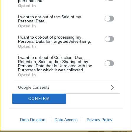
personal data.
grant or deny consent to Google and its third-party tags to
Opted In
use your data for below specified purposes in below Google
consent section.
I want to opt-out of the Sale of my
Personal Data.
Opted In
I want to opt-out of processing my
Personal Data for Targeted Advertising.
Opted In
I want to opt-out of Collection, Use,
Retention, Sale, and/or Sharing of my
Personal Data that Is Unrelated with the
Purposes for which it was collected.
08.08.2026, 18:48
Opted In
Εγκαταλείπει το κόμμα Καρυστιανού και ο
επιχειρηματίας Νίκος Μπρουτζάκης: Καταγγέλλει
Google consents
κλειστή κάστα, «λένε προδότες και πληρωμένους
όσους αποχωρούν»
CONFIRM
Σοβαρό τροχαίο από αναστροφή ΙΧ
Data Deletion
Data Access
Privacy Policy
στην Αθηνών-Σουνίου: Συγκρούστηκε
με μηχανή της ΔΙΑΣ, δύο αστυνομικοί