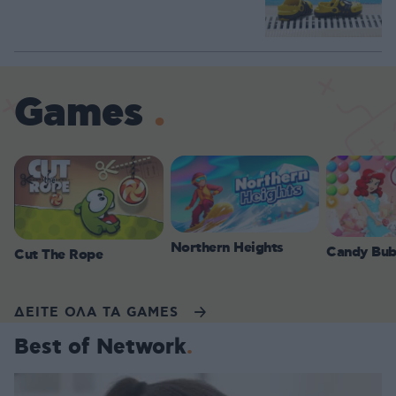
Games
Northern Heights
Candy Bub
Cut The Rope
ΔΕΙΤΕ ΟΛΑ ΤΑ GAMES
Best of Network