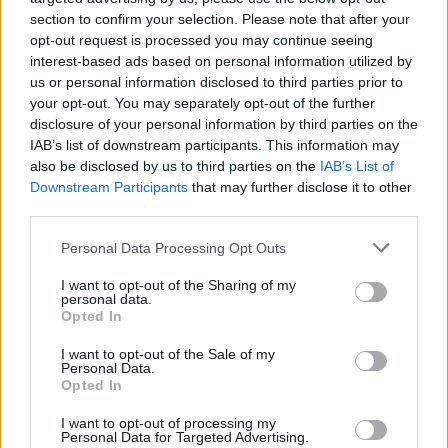
5
16.12.2025, 18:00
section to confirm your selection. Please note that after your
Η Γιούλικα Σκαφιδά εξήγησε τον λόγο που δεν θέλει να
opt-out request is processed you may continue seeing
μιλάει για την προσωπική της ζωή
interest-based ads based on personal information utilized by
us or personal information disclosed to third parties prior to
Δείτε βίντεο με τη συνέντευξη της ηθοποιού
your opt-out. You may separately opt-out of the further
disclosure of your personal information by third parties on the
IAB’s list of downstream participants. This information may
also be disclosed by us to third parties on the
IAB’s List of
Downstream Participants
that may further disclose it to other
third parties.
Please note that this website/app uses one or more Google
Personal Data Processing Opt Outs
services and may gather and store information including but
not limited to your visit or usage behaviour. You may click to
I want to opt-out of the Sharing of my
personal data.
grant or deny consent to Google and its third-party tags to
Opted In
use your data for below specified purposes in below Google
consent section.
I want to opt-out of the Sale of my
Personal Data.
Opted In
I want to opt-out of processing my
Personal Data for Targeted Advertising.