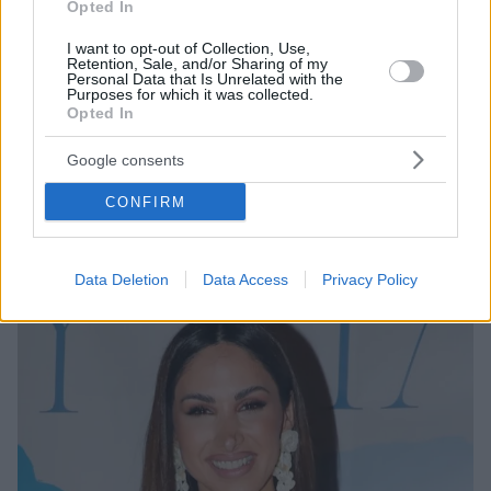
Opted In
I want to opt-out of Collection, Use,
Retention, Sale, and/or Sharing of my
Personal Data that Is Unrelated with the
Purposes for which it was collected.
Opted In
6
05.12.2025, 10:19
Google consents
Η Σοφία Παυλίδου αποκάλυψε ότι είναι σε σχέση: Είμαι
ευτυχισμένη και ερωτευμένη
CONFIRM
Δεν μαθαίνονται οι σχέσεις μου, δεν τις επικοινωνώ,
δήλωσε η ηθοποιός για την προσωπική της ζωή
Data Deletion
Data Access
Privacy Policy