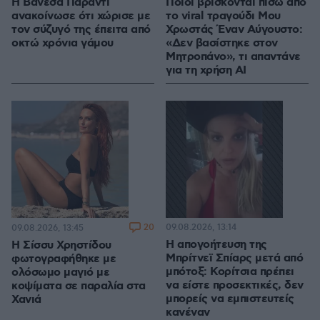
Η Βανέσα Παραντί
Ποιοι βρίσκονται πίσω από
ανακοίνωσε ότι χώρισε με
το viral τραγούδι Μου
τον σύζυγό της έπειτα από
Χρωστάς Έναν Αύγουστο:
οκτώ χρόνια γάμου
«Δεν βασίστηκε στον
Μητροπάνο», τι απαντάνε
για τη χρήση AI
20
09.08.2026, 13:14
09.08.2026, 13:45
Η απογοήτευση της
Η Σίσσυ Χρηστίδου
Μπρίτνεϊ Σπίαρς μετά από
φωτογραφήθηκε με
μπότοξ: Κορίτσια πρέπει
ολόσωμο μαγιό με
να είστε προσεκτικές, δεν
κοψίματα σε παραλία στα
μπορείς να εμπιστευτείς
Χανιά
κανέναν