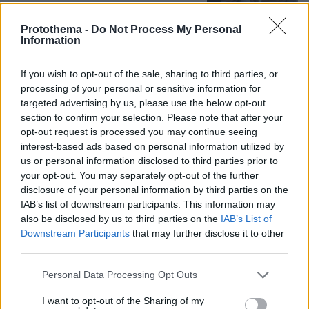
Protothema -
Do Not Process My Personal
Η Κλέλια Ανδριολάτου έκανε γιόγκα
Information
δίπλα στον Αχέροντα, δείτε βίντεο
18
If you wish to opt-out of the sale, sharing to third parties, or
09.08.2026, 15:22
processing of your personal or sensitive information for
targeted advertising by us, please use the below opt-out
section to confirm your selection. Please note that after your
opt-out request is processed you may continue seeing
interest-based ads based on personal information utilized by
Νεαρός Παλαιστίνιος κλείδωσε
us or personal information disclosed to third parties prior to
ανήλικη στο σπίτι του στα Χανιά, την
your opt-out. You may separately opt-out of the further
έσωσαν οι φωνές της
disclosure of your personal information by third parties on the
IAB’s list of downstream participants. This information may
115
09.08.2026, 10:38
also be disclosed by us to third parties on the
IAB’s List of
Downstream Participants
that may further disclose it to other
third parties.
Please note that this website/app uses one or more Google
Personal Data Processing Opt Outs
services and may gather and store information including but
Games
not limited to your visit or usage behaviour. You may click to
I want to opt-out of the Sharing of my