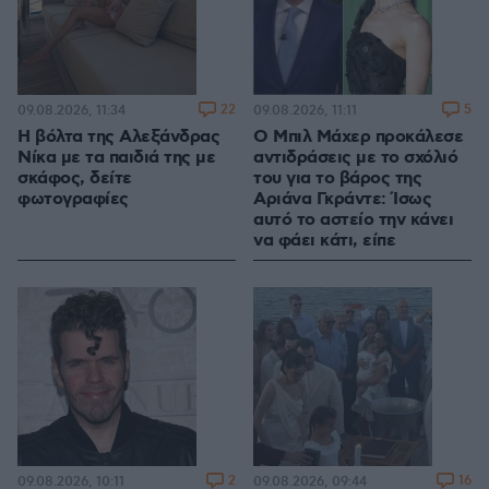
22
5
09.08.2026, 11:34
09.08.2026, 11:11
Η βόλτα της Αλεξάνδρας
Ο Μπιλ Μάχερ προκάλεσε
Νίκα με τα παιδιά της με
αντιδράσεις με το σχόλιό
σκάφος, δείτε
του για το βάρος της
φωτογραφίες
Αριάνα Γκράντε: Ίσως
αυτό το αστείο την κάνει
να φάει κάτι, είπε
2
16
09.08.2026, 10:11
09.08.2026, 09:44