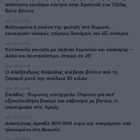
απίστευτη γκολάρα κόντρα στην Άρσεναλ του Τζόλη,
δείτε βίντεο
πριν 12 λεπτά
Βελτιωμένη η εικόνα της φωτιάς στο Κορωπί,
επιχειρούν ισχυρές επίγειες δυνάμεις και έξι εναέρια
πριν 16 λεπτά
Κοτόπουλο piccata με σάλτσα λεμονιού και κάππαρης –
Απλό και πεντανόστιμο, έτοιμο σε 25′
πριν 16 λεπτά
Ο Αλέξανδρος Κοψιάλης ανέβασε βίντεο από τη
ζυγαριά μετά την απώλεια 30 κιλών
πριν 22 λεπτά
Σκιάθος: 15χρονος κατήγγειλε 17χρονο για κατ'
εξακολούθηση βιασμό και εκβιασμό με βίντεο, τι
περιέγραψε στις Αρχές
πριν 22 λεπτά
Απατεώνας άρπαξε 400.000 ευρώ και κοσμήματα από
ηλικιωμένη στη Βοιωτία
πριν 26 λεπτά