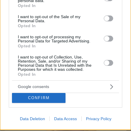
personal data.
grant or deny consent to Google and its third-party tags to
Opted In
use your data for below specified purposes in below Google
consent section.
I want to opt-out of the Sale of my
Personal Data.
Opted In
I want to opt-out of processing my
Northern Heights
Personal Data for Targeted Advertising.
Candy Bub
Cut The Rope
Opted In
I want to opt-out of Collection, Use,
Retention, Sale, and/or Sharing of my
ΔΕΙΤΕ ΟΛΑ ΤΑ GAMES
Personal Data that Is Unrelated with the
Purposes for which it was collected.
Best of Network
Opted In
Google consents
CONFIRM
Data Deletion
Data Access
Privacy Policy