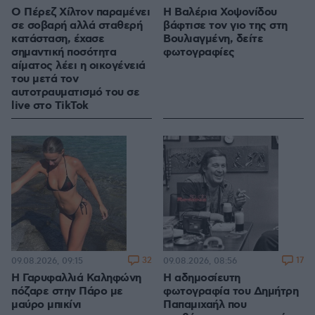
Ο Πέρεζ Χίλτον παραμένει
Η Βαλέρια Χοψονίδου
σε σοβαρή αλλά σταθερή
βάφτισε τον γιο της στη
κατάσταση, έχασε
Βουλιαγμένη, δείτε
σημαντική ποσότητα
φωτογραφίες
αίματος λέει η οικογένειά
του μετά τον
αυτοτραυματισμό του σε
live στο TikTok
32
17
09.08.2026, 09:15
09.08.2026, 08:56
Η Γαρυφαλλιά Καληφώνη
Η αδημοσίευτη
πόζαρε στην Πάρο με
φωτογραφία του Δημήτρη
μαύρο μπικίνι
Παπαμιχαήλ που