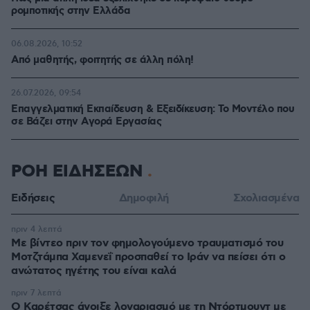
ρομποτικής στην Ελλάδα
06.08.2026, 10:52
Από μαθητής, φοιτητής σε άλλη πόλη!
26.07.2026, 09:54
Επαγγελματική Εκπαίδευση & Εξειδίκευση: Το Mοντέλο που
σε Bάζει στην Aγορά Eργασίας
ΡΟΗ ΕΙΔΗΣΕΩΝ
Ειδήσεις
Δημοφιλή
Σχολιασμένα
πριν 4 λεπτά
Με βίντεο πριν τον φημολογούμενο τραυματισμό του
Μοτζτάμπα Χαμενεΐ προσπαθεί το Ιράν να πείσει ότι ο
ανώτατος ηγέτης του είναι καλά
πριν 7 λεπτά
Ο Καρέτσας άνοιξε λογαριασμό με τη Ντόρτμουντ με