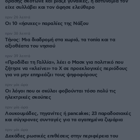
όρασης σκότωνε και βίαζε γυναίκες, η αστυνομία τον
είχε συλλάβει και τον άφησε ελεύθερο
πριν 26 λεπτά
Οι 10 «ήσυχες» παραλίες της Νάξου
πριν 36 λεπτά
Τήνος: Μια διαδρομή στα χωριά, τα τοπία και τα
αξιοθέατα του νησιού
πριν 39 λεπτά
«Προδίδει τη Γαλλία», λέει ο Μασκ για πολιτικό που
ζήτησε να «κλείνει» το X σε προεκλογικές περιόδους
για να μην επηρεάζει τους ψηφοφόρους
πριν μία ώρα
Οι λόγοι που οι σκύλοι φοβούνται τόσο πολύ τις
ηλεκτρικές σκούπες
πριν μία ώρα
Λουκουμάδες, τηγανίτες ή pancakes; 23 παραδοσιακές
και σύγχρονες συνταγές για τα αγαπημένα ζυμάρια
πριν μία ώρα
Δεκάδες ρωσικές επιθέσεις στην περιφέρεια του