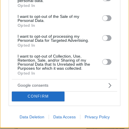
personal data.
grant or deny consent to Google and its third-party tags to
100.00%
Opted In
use your data for below specified purposes in below Google
Φραντσέσκα Τόκα: Η Ιταλίδα «νύφη»
consent section.
I want to opt-out of the Sale of my
της Eurovision ποζάρει με μπικίνι και...
Personal Data.
ολόγυμνη στην μπανιέρα της, δείτε
Opted In
φωτογραφίες
I want to opt-out of processing my
25
07.08.2026, 20:57
Personal Data for Targeted Advertising.
Opted In
I want to opt-out of Collection, Use,
Retention, Sale, and/or Sharing of my
«Άξιζε να θέσουμε σε κίνδυνο μια
Personal Data that Is Unrelated with the
Purposes for which it was collected.
οικογένεια λύκων, για να σώσουμε
Opted In
έναν σκύλο; Όχι» λέει ο ερευνητής
μετά τις επικρίσεις για τον θάνατο του
Google consents
λευκού κουταβιού
101
07.08.2026, 18:54
CONFIRM
Το ευχαριστώ του πατέρα του
Data Deletion
Data Access
Privacy Policy
13χρονου που δαγκώθηκε από φίδι
στα Χανιά: «Μας δώσατε αίσθημα