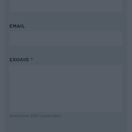
EMAIL
ΣΧΌΛΙΟ *
Απομένουν
2500
χαρακτήρες