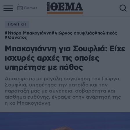
Games
ΠΟΛΙΤΙΚΗ
Column
Column
Ντόρα Μπακογιάννη
γιώργος σουφλιάς
πολιτικός
1
2
Θάνατος
Μπακογιάννη για Σουφλιά: Είχε
ισχυρές αρχές τις οποίες
υπηρέτησε με πάθος
Αποχαιρετώ με μεγάλη συγκίνηση τον Γιώργο
Σουφλιά, υπηρέτησε την πατρίδα και την
παράταξή μας με συνέπεια, σοβαρότητα και
αίσθημα ευθύνης, έγραψε στην ανάρτησή της
η κα Μπακογιάννη