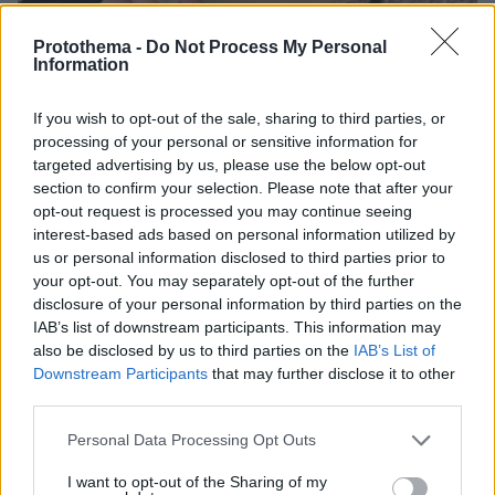
07.08.2026, 15:59
Protothema -
Do Not Process My Personal
Είδος υπό εξαφάνιση οι υπερπολύτεκνοι στην
Information
Ελλάδα που γερνάει: Τα... δύο ταψιά μεσημεριανό,
τα επιδόματα, η καθημερινότητά τους
If you wish to opt-out of the sale, sharing to third parties, or
processing of your personal or sensitive information for
targeted advertising by us, please use the below opt-out
Νέες καταγγελίες στην Ελπίδα για τη
Δημοκρατία: Γρατσία, Γαλανός,
section to confirm your selection. Please note that after your
Καρυστιανού και αυλικοί το
opt-out request is processed you may continue seeing
μετέτρεψαν σε φοβικό αρχηγικό
interest-based ads based on personal information utilized by
κόμμα
us or personal information disclosed to third parties prior to
your opt-out. You may separately opt-out of the further
60
07.08.2026, 19:33
disclosure of your personal information by third parties on the
IAB’s list of downstream participants. This information may
also be disclosed by us to third parties on the
IAB’s List of
«Κάτι απέσπασε την προσοχή του
Downstream Participants
that may further disclose it to other
οδηγού»: Πραγματογνώμονας
third parties.
επιχειρεί να ρίξει φως στα αίτια του
δυστυχήματος στις Σέρρες
Please note that this website/app uses one or more Google
Personal Data Processing Opt Outs
116
07.08.2026, 18:54
services and may gather and store information including but
not limited to your visit or usage behaviour. You may click to
I want to opt-out of the Sharing of my
Loaded
: