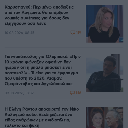
Καρυστιανού: Περιμένω αποδείξεις
από τον Αυγερινό, θα υπάρξουν
νομικές συνέπειες για όσους δεν
εξηγήσουν όσα λένε
119
10.08.2026, 08:45
Γιαννακόπουλος για Ολυμπιακό: «Πριν
10 χρόνια φώναζαν οφσάιντ, δεν
ήξεραν ότι η μπάλα μπάσκετ είναι
πορτοκαλί» - Τι είπε για το έμφραγμα
που υπέστη το 2020, Αταμάν,
Ομπράντοβιτς και Αγγελόπουλους
146
09.08.2026, 18:32
Η Ελένη Ράντου αποχαιρετά τον Νίκο
Καλογερόπουλο: Ξεκληρίζεται ένα
είδος ανθρώπων με ανιδιοτέλεια,
ταλέντο και ψυχή