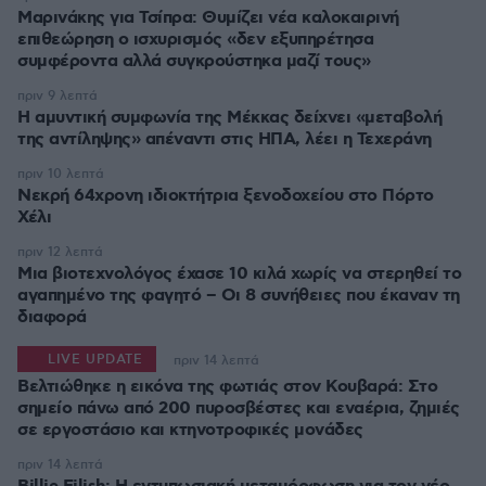
Μαρινάκης για Τσίπρα: Θυμίζει νέα καλοκαιρινή
επιθεώρηση ο ισχυρισμός «δεν εξυπηρέτησα
συμφέροντα αλλά συγκρούστηκα μαζί τους»
πριν 9 λεπτά
Η αμυντική συμφωνία της Μέκκας δείχνει «μεταβολή
της αντίληψης» απέναντι στις ΗΠΑ, λέει η Τεχεράνη
πριν 10 λεπτά
Νεκρή 64χρονη ιδιοκτήτρια ξενοδοχείου στο Πόρτο
Χέλι
πριν 12 λεπτά
Μια βιοτεχνολόγος έχασε 10 κιλά χωρίς να στερηθεί το
αγαπημένο της φαγητό – Οι 8 συνήθειες που έκαναν τη
διαφορά
LIVE UPDATE
πριν 14 λεπτά
Βελτιώθηκε η εικόνα της φωτιάς στον Κουβαρά: Στο
σημείο πάνω από 200 πυροσβέστες και εναέρια, ζημιές
σε εργοστάσιο και κτηνοτροφικές μονάδες
πριν 14 λεπτά