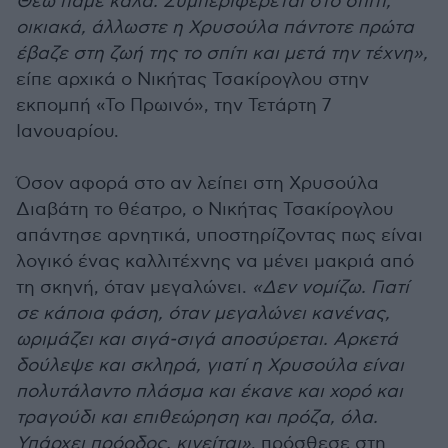
Θεώ πάμε καλά. Συμπεριφέρεται στο σπίτι,
οικιακά, άλλωστε η Χρυσούλα πάντοτε πρώτα
έβαζε στη ζωή της το σπίτι και μετά την τέχνη»,
είπε αρχικά ο Νικήτας Τσακίρογλου στην
εκπομπή «Το Πρωινό», την Τετάρτη 7
Ιανουαρίου.
Όσον αφορά στο αν λείπει στη Χρυσούλα
Διαβάτη το θέατρο, ο Νικήτας Τσακίρογλου
απάντησε αρνητικά, υποστηρίζοντας πως είναι
λογικό ένας καλλιτέχνης να μένει μακριά από
τη σκηνή, όταν μεγαλώνει.
«Δεν νομίζω. Γιατί
σε κάποια φάση, όταν μεγαλώνει κανένας,
ωριμάζει και σιγά-σιγά αποσύρεται. Αρκετά
δούλεψε και σκληρά, γιατί η Χρυσούλα είναι
πολυτάλαντο πλάσμα και έκανε και χορό και
τραγούδι και επιθεώρηση και πρόζα, όλα.
Υπάρχει πρόοδος, κινείται»
, πρόσθεσε στη