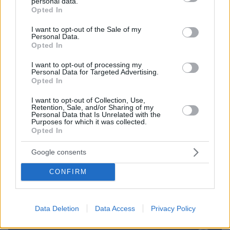
personal data.
grant or deny consent to Google and its third-party tags to
Opted In
use your data for below specified purposes in below Google
10.08.2026, 08:51
consent section.
I want to opt-out of the Sale of my
ΔΕΘ τετραετίας με μέτρα για όλους: Τι θα πει ο
Personal Data.
Opted In
Μητσοτάκης στη Θεσσαλονίκη για μισθούς,
συντάξεις, επιχειρήσεις, αγρότες και στεγαστικό
I want to opt-out of processing my
Personal Data for Targeted Advertising.
Opted In
I want to opt-out of Collection, Use,
Retention, Sale, and/or Sharing of my
Personal Data that Is Unrelated with the
Purposes for which it was collected.
Opted In
Google consents
CONFIRM
Data Deletion
Data Access
Privacy Policy