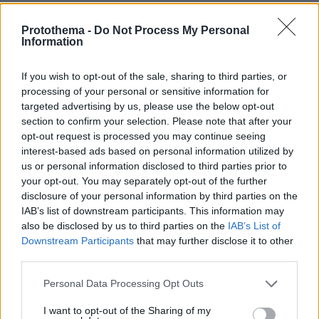
ΤΑ ΠΙΟ ΔΗΜΟΦΙΛΗ
Protothema -
Do Not Process My Personal
Information
If you wish to opt-out of the sale, sharing to third parties, or
processing of your personal or sensitive information for
targeted advertising by us, please use the below opt-out
section to confirm your selection. Please note that after your
opt-out request is processed you may continue seeing
interest-based ads based on personal information utilized by
us or personal information disclosed to third parties prior to
your opt-out. You may separately opt-out of the further
disclosure of your personal information by third parties on the
IAB’s list of downstream participants. This information may
also be disclosed by us to third parties on the
IAB’s List of
Downstream Participants
that may further disclose it to other
third parties.
Please note that this website/app uses one or more Google
Personal Data Processing Opt Outs
services and may gather and store information including but
not limited to your visit or usage behaviour. You may click to
I want to opt-out of the Sharing of my