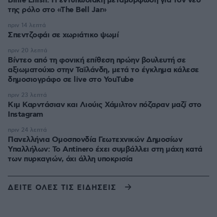
Billie Eilish: Η εντυπωσιακή μεταμόρφωση για τον νέο
της ρόλο στο «The Bell Jar»
πριν 14 λεπτά
Σπεντζοφάι σε χωριάτικο ψωμί
πριν 20 λεπτά
Βίντεο από τη φονική επίθεση πρώην βουλευτή σε
αξιωματούχο στην Ταϊλάνδη, μετά το έγκλημα κάλεσε
δημοσιογράφο σε live στο YouTube
πριν 23 λεπτά
Κιμ Καρντάσιαν και Λιούις Χάμιλτον πόζαραν μαζί στο
Instagram
πριν 24 λεπτά
Πανελλήνια Ομοσπονδία Γεωτεχνικών Δημοσίων
Υπαλλήλων: Το Antinero έχει συμβάλλει στη μάχη κατά
των πυρκαγιών, όχι άλλη υποκρισία
ΔΕΙΤΕ ΟΛΕΣ ΤΙΣ ΕΙΔΗΣΕΙΣ