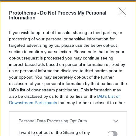
08.08.2026, 00:30
Είδατε σαμιαμίδι στο σπίτι σας; Γιατί δεν πρέπει να το
Protothema -
Do Not Process My Personal
σκοτώσετε
Information
08.08.2026, 00:28
Αποκαλύφθηκε η αιτία θανάτου του 29χρονου πρώην
If you wish to opt-out of the sale, sharing to third parties, or
NBAer Μπράντον Κλαρκ
processing of your personal or sensitive information for
targeted advertising by us, please use the below opt-out
08.08.2026, 00:18
section to confirm your selection. Please note that after your
Πώς εξαργυρώνεται το ιδιωτικό πρόγραμμα σύνταξης –
opt-out request is processed you may continue seeing
Όλες οι επιλογές
interest-based ads based on personal information utilized by
08.08.2026, 00:14
us or personal information disclosed to third parties prior to
Συνάντηση Ζελένσκι-Βούτσιτς στο Βελιγράδι:
your opt-out. You may separately opt-out of the further
Οικονομία, ασφάλεια και στο βάθος... Ρωσία
disclosure of your personal information by third parties on the
IAB’s list of downstream participants. This information may
08.08.2026, 00:00
also be disclosed by us to third parties on the
IAB’s List of
Σιροπιαστά γλυκά: Πού βρίσκουμε από τα καλύτερα
Downstream Participants
that may further disclose it to other
γλυκά ταψιού για το σπίτι
third parties.
07.08.2026, 23:47
Υπό έλεγχο η πυρκαγιά σε ισόγειο κατάστημα στο
Please note that this website/app uses one or more Google
Personal Data Processing Opt Outs
Παλαιό Φάληρο, εκκενώθηκε προληπτικά πολυκατοικία
services and may gather and store information including but
not limited to your visit or usage behaviour. You may click to
I want to opt-out of the Sharing of my