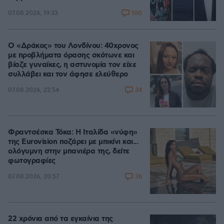
100
07.08.2026, 19:33
Ο «Δράκος» του Λονδίνου: 40χρονος
με προβλήματα όρασης σκότωνε και
βίαζε γυναίκες, η αστυνομία τον είχε
συλλάβει και τον άφησε ελεύθερο
34
07.08.2026, 22:54
Φραντσέσκα Τόκα: Η Ιταλίδα «νύφη»
της Eurovision ποζάρει με μπικίνι και...
ολόγυμνη στην μπανιέρα της, δείτε
φωτογραφίες
36
07.08.2026, 20:57
22 χρόνια από τα εγκαίνια της