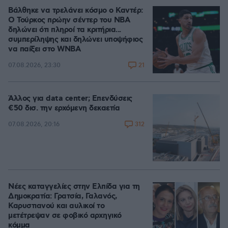
Βάλθηκε να τρελάνει κόσμο ο Καντέρ:
Ο Τούρκος πρώην σέντερ του NBA
δηλώνει ότι πληροί τα κριτήρια...
συμπερίληψης και δηλώνει υποψήφιος
να παίξει στο WNBA
21
07.08.2026, 23:30
Άλλος για data center; Επενδύσεις
€50 δισ. την ερχόμενη δεκαετία
312
07.08.2026, 20:16
Νέες καταγγελίες στην Ελπίδα για τη
Δημοκρατία: Γρατσία, Γαλανός,
Καρυστιανού και αυλικοί το
μετέτρεψαν σε φοβικό αρχηγικό
κόμμα