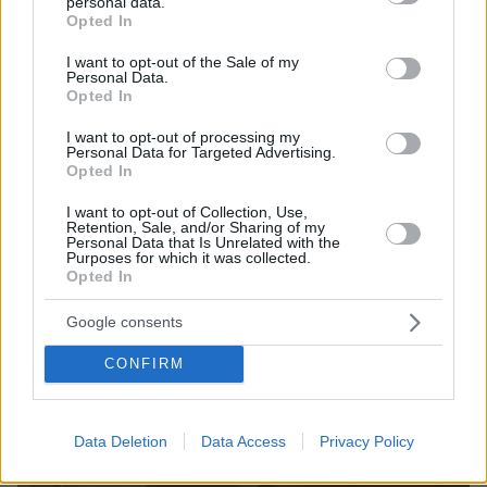
personal data.
grant or deny consent to Google and its third-party tags to
Opted In
ΔΕΙΤΕ ΟΛΕΣ ΤΙΣ ΕΙΔΗΣΕΙΣ
use your data for below specified purposes in below Google
consent section.
I want to opt-out of the Sale of my
Personal Data.
Opted In
ΤΑ ΠΙΟ ΔΗΜΟΦΙΛΗ
I want to opt-out of processing my
Personal Data for Targeted Advertising.
Opted In
I want to opt-out of Collection, Use,
Retention, Sale, and/or Sharing of my
Personal Data that Is Unrelated with the
Purposes for which it was collected.
Opted In
Google consents
CONFIRM
Data Deletion
Data Access
Privacy Policy