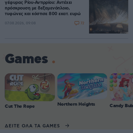
γέφυρας Ρίου-Αντιρρίου: Αντέχει
πρόσκρουση με δεξαμενόπλοιο,
τυφώνες και κόστισε 800 εκατ. ευρώ
72
07.08.2026, 09:08
Games
Northern Heights
Candy Bub
Cut The Rope
ΔΕΙΤΕ ΟΛΑ ΤΑ GAMES